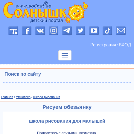
Регистрация
ВХОД
/
Показать
меню
Поиск по сайту
Главная
/
Умнотека
/
Школа рисования
Рисуем обезьянку
школа рисования для малышей
Поделитесь с друзьями, возможно,