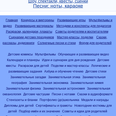
Шоу, спектакли, квесты, сценки
Песни: ноты, караоке
Главная
Конкурсы и викторины
Развивающие игры
Мультфильмы и
видео
Развивающие материалы
Методики и конспекты для педагогов
Раскраски, календари, плакаты
Советы родителям и воспитателям
Сценарии детских праздников
Мастер-классы, поделки
Сказки,
рассказы, аудиокниги
Солнечные песни и стихи
Форум для родителей
Детские комиксы
Мультфильмы
Обучающее и развивающее видео
Календари и планеры
Идеи и сценарии для дня рождения
Детские
квесты
Раскраски для детей
Поделки и мастер-классы
Логические и
развивающие задания
Азбука и обучение чтению
Детские стихи
Занимательные загадки
Занимательная этика
Занимательная
география
Занимательная экономика
Занимательная химия
Занимательная физика
Занимательная астрономия
Занимательная
океанология
Детские частушки
Песни с нотами
Сказки в аудиоформате
Стенгазеты и бланки
Портфолио (до)школьника
Медали и награды
Дипломы для детей
Сертификаты и грамоты
Новогодние костюмы для
детей
Подбор имён и их значение
Советы и идеи для родителей