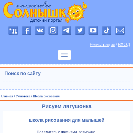
Регистрация
ВХОД
/
Показать
меню
Поиск по сайту
Главная
/
Умнотека
/
Школа рисования
Рисуем лягушонка
школа рисования для малышей
Поделитесь с друзьями, возможно,