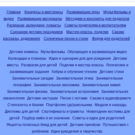
Главная
Конкурсы и викторины
Развивающие игры
Мультфильмы и
видео
Развивающие материалы
Методики и конспекты для педагогов
Раскраски, календари, плакаты
Советы родителям и воспитателям
Сценарии детских праздников
Мастер-классы, поделки
Сказки,
рассказы, аудиокниги
Солнечные песни и стихи
Форум для родителей
Детские комиксы
Мультфильмы
Обучающее и развивающее видео
Календари и планеры
Идеи и сценарии для дня рождения
Детские
квесты
Раскраски для детей
Поделки и мастер-классы
Логические и
развивающие задания
Азбука и обучение чтению
Детские стихи
Занимательные загадки
Занимательная этика
Занимательная
география
Занимательная экономика
Занимательная химия
Занимательная физика
Занимательная астрономия
Занимательная
океанология
Детские частушки
Песни с нотами
Сказки в аудиоформате
Стенгазеты и бланки
Портфолио (до)школьника
Медали и награды
Дипломы для детей
Сертификаты и грамоты
Новогодние костюмы для
детей
Подбор имён и их значение
Советы и идеи для родителей
Рецепты полезных блюд для детей
Детские причёски
Путешествия с
ребёнком
Идеи рукоделия и творчества