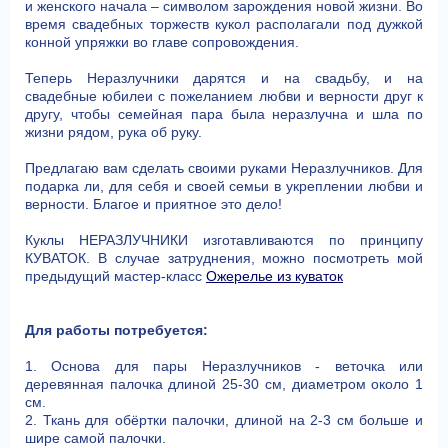
и женского начала – символом зарождения новой жизни. Во
время свадебных торжеств кукол располагали под дужкой
конной упряжки во главе сопровождения.
Теперь Неразлучники дарятся и на свадьбу, и на
свадебные юбилеи с пожеланием любви и верности друг к
другу, чтобы семейная пара была неразлучна и шла по
жизни рядом, рука об руку.
Предлагаю вам сделать своими руками Неразлучников. Для
подарка ли, для себя и своей семьи в укреплении любви и
верности. Благое и приятное это дело!
Куклы НЕРАЗЛУЧНИКИ изготавливаются по принципу
КУВАТОК. В случае затруднения, можно посмотреть мой
предыдущий мастер-класс
Ожерелье из куваток
Для работы потребуется:
1. Основа для пары Неразлучников - веточка или
деревянная палочка длиной 25-30 см, диаметром около 1
см.
2. Ткань для обёртки палочки, длиной на 2-3 см больше и
шире самой палочки.