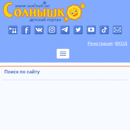
Регистрация
ВХОД
/
Показать
меню
Поиск по сайту