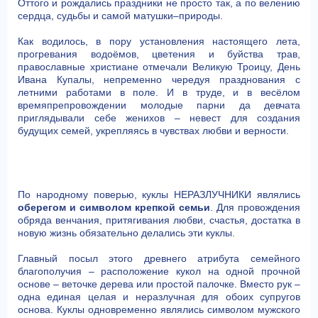
Оттого и рождались праздники не просто так, а по велению
сердца, судьбы и самой матушки–природы.
Как водилось, в пору установления настоящего лета,
прогревания водоёмов, цветения и буйства трав,
православные христиане отмечали Великую Троицу, День
Ивана Купалы, непременно чередуя празднования с
летними работами в поле. И в труде, и в весёлом
времяпрепровождении молодые парни да девчата
приглядывали себе женихов – невест для создания
будущих семей, укрепляясь в чувствах любви и верности.
По народному поверью, куклы НЕРАЗЛУЧНИКИ являлись
оберегом и символом крепкой семьи
. Для провождения
обряда венчания, притягивания любви, счастья, достатка в
новую жизнь обязательно делались эти куклы.
Главный посыл этого древнего атрибута семейного
благополучия – расположение кукол на одной прочной
основе – веточке дерева или простой палочке. Вместо рук –
одна единая целая и неразлучная для обоих супругов
основа. Куклы одновременно являлись символом мужского