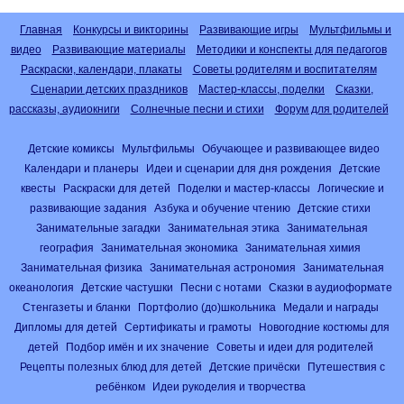
Главная
Конкурсы и викторины
Развивающие игры
Мультфильмы и
видео
Развивающие материалы
Методики и конспекты для педагогов
Раскраски, календари, плакаты
Советы родителям и воспитателям
Сценарии детских праздников
Мастер-классы, поделки
Сказки,
рассказы, аудиокниги
Солнечные песни и стихи
Форум для родителей
Детские комиксы
Мультфильмы
Обучающее и развивающее видео
Календари и планеры
Идеи и сценарии для дня рождения
Детские
квесты
Раскраски для детей
Поделки и мастер-классы
Логические и
развивающие задания
Азбука и обучение чтению
Детские стихи
Занимательные загадки
Занимательная этика
Занимательная
география
Занимательная экономика
Занимательная химия
Занимательная физика
Занимательная астрономия
Занимательная
океанология
Детские частушки
Песни с нотами
Сказки в аудиоформате
Стенгазеты и бланки
Портфолио (до)школьника
Медали и награды
Дипломы для детей
Сертификаты и грамоты
Новогодние костюмы для
детей
Подбор имён и их значение
Советы и идеи для родителей
Рецепты полезных блюд для детей
Детские причёски
Путешествия с
ребёнком
Идеи рукоделия и творчества