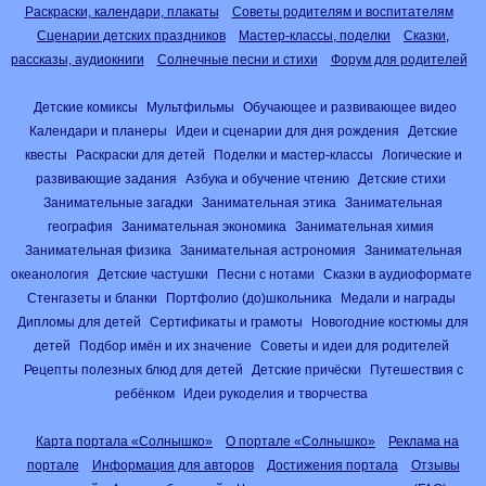
Раскраски, календари, плакаты
Советы родителям и воспитателям
Сценарии детских праздников
Мастер-классы, поделки
Сказки,
рассказы, аудиокниги
Солнечные песни и стихи
Форум для родителей
Детские комиксы
Мультфильмы
Обучающее и развивающее видео
Календари и планеры
Идеи и сценарии для дня рождения
Детские
квесты
Раскраски для детей
Поделки и мастер-классы
Логические и
развивающие задания
Азбука и обучение чтению
Детские стихи
Занимательные загадки
Занимательная этика
Занимательная
география
Занимательная экономика
Занимательная химия
Занимательная физика
Занимательная астрономия
Занимательная
океанология
Детские частушки
Песни с нотами
Сказки в аудиоформате
Стенгазеты и бланки
Портфолио (до)школьника
Медали и награды
Дипломы для детей
Сертификаты и грамоты
Новогодние костюмы для
детей
Подбор имён и их значение
Советы и идеи для родителей
Рецепты полезных блюд для детей
Детские причёски
Путешествия с
ребёнком
Идеи рукоделия и творчества
Карта портала «Солнышко»
О портале «Солнышко»
Реклама на
портале
Информация для авторов
Достижения портала
Отзывы