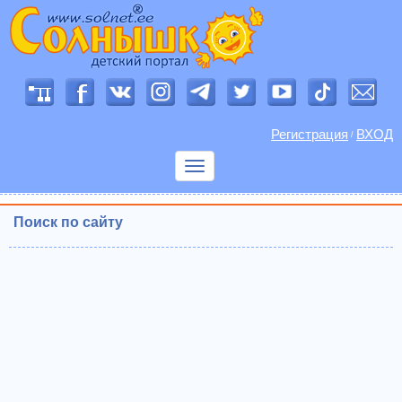
Регистрация
ВХОД
/
Показать
меню
Поиск по сайту