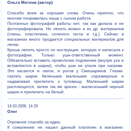
Ольга Митина (автор)
Спасибо всем за хорошие слова. Очень приятно, что
многим понравилась наша с сыном работа.
Поэтапных фотографий работы нет, так как делала и не
фотографировала. Но лепить можно и из др. материалов
(глины, пластилина, соленого теста и т.д.). Сейчас в
магазинах много продается специальных материалов для
лепки.
Кроша лепить просто по инструкции, которую я написала к
фотографии. Только уши-ответственный момент.
Обязательно вставить проволочки подлиннее (внутри уха и
вставляются в шарик), чтобы уши не упали при нагреве.
Это касается и лапок, и рогов у Смешариков. Глазки:
скатать шарик беленькие маленькие соразмерные и
надавливая прилепить к туловищу. Маленький шарик
расплющится, затем так же зрачок - малюсенький черный
шарик и прилепить на белый.
14.03.2008, 14:29
Олег
Огромное спасибо за идею.
К сожалению не нашел данный платилин в магазине.