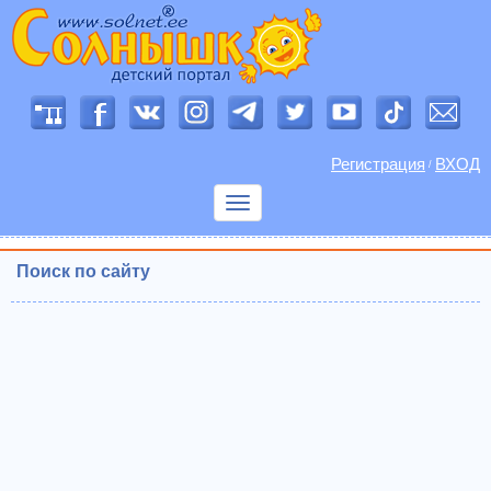
Регистрация
ВХОД
/
Показать
меню
Поиск по сайту