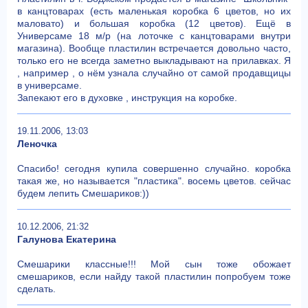
в канцтоварах (есть маленькая коробка 6 цветов, но их
маловато) и большая коробка (12 цветов). Ещё в
Универсаме 18 м/р (на лоточке с канцтоварами внутри
магазина). Вообще пластилин встречается довольно часто,
только его не всегда заметно выкладывают на прилавках. Я
, например , о нём узнала случайно от самой продавщицы
в универсаме.
Запекают его в духовке , инструкция на коробке.
19.11.2006, 13:03
Леночка
Спасибо! сегодня купила совершенно случайно. коробка
такая же, но называется "пластика". восемь цветов. сейчас
будем лепить Смешариков:))
10.12.2006, 21:32
Галунова Екатерина
Смешарики классные!!! Мой сын тоже обожает
смешариков, если найду такой пластилин попробуем тоже
сделать.