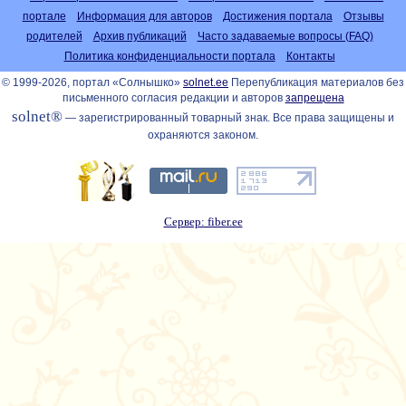
портале
Информация для авторов
Достижения портала
Отзывы
родителей
Архив публикаций
Часто задаваемые вопросы (FAQ)
Политика конфиденциальности портала
Контакты
© 1999-2026, портал «Солнышко»
solnet.ee
Перепубликация материалов без
письменного согласия редакции и авторов
запрещена
solnet®
— зарегистрированный товарный знак. Все права защищены и
охраняются законом.
Сервер: fiber.ee