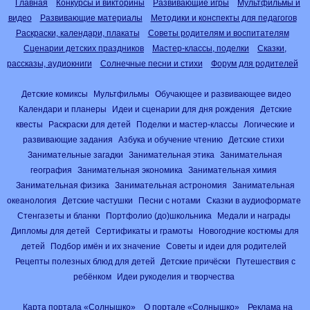
Главная
Конкурсы и викторины
Развивающие игры
Мультфильмы и
видео
Развивающие материалы
Методики и конспекты для педагогов
Раскраски, календари, плакаты
Советы родителям и воспитателям
Сценарии детских праздников
Мастер-классы, поделки
Сказки,
рассказы, аудиокниги
Солнечные песни и стихи
Форум для родителей
Детские комиксы
Мультфильмы
Обучающее и развивающее видео
Календари и планеры
Идеи и сценарии для дня рождения
Детские
квесты
Раскраски для детей
Поделки и мастер-классы
Логические и
развивающие задания
Азбука и обучение чтению
Детские стихи
Занимательные загадки
Занимательная этика
Занимательная
география
Занимательная экономика
Занимательная химия
Занимательная физика
Занимательная астрономия
Занимательная
океанология
Детские частушки
Песни с нотами
Сказки в аудиоформате
Стенгазеты и бланки
Портфолио (до)школьника
Медали и награды
Дипломы для детей
Сертификаты и грамоты
Новогодние костюмы для
детей
Подбор имён и их значение
Советы и идеи для родителей
Рецепты полезных блюд для детей
Детские причёски
Путешествия с
ребёнком
Идеи рукоделия и творчества
Карта портала «Солнышко»
О портале «Солнышко»
Реклама на