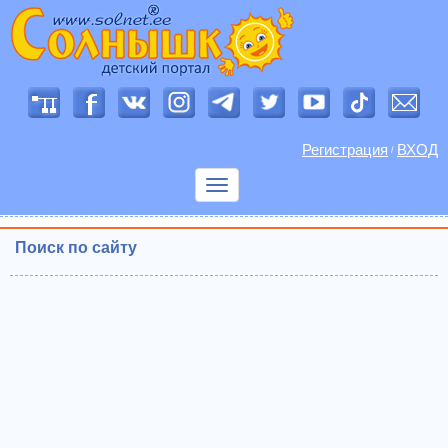
Регистрация
ВХОД
/
Показать
меню
Поиск по сайту