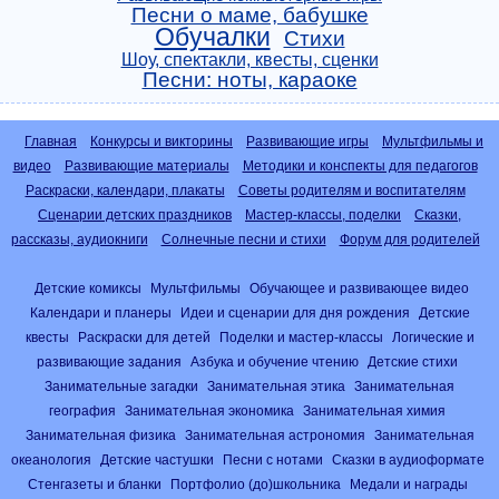
Песни о маме, бабушке
Обучалки
Стихи
Шоу, спектакли, квесты, сценки
Песни: ноты, караоке
Главная
Конкурсы и викторины
Развивающие игры
Мультфильмы и
видео
Развивающие материалы
Методики и конспекты для педагогов
Раскраски, календари, плакаты
Советы родителям и воспитателям
Сценарии детских праздников
Мастер-классы, поделки
Сказки,
рассказы, аудиокниги
Солнечные песни и стихи
Форум для родителей
Детские комиксы
Мультфильмы
Обучающее и развивающее видео
Календари и планеры
Идеи и сценарии для дня рождения
Детские
квесты
Раскраски для детей
Поделки и мастер-классы
Логические и
развивающие задания
Азбука и обучение чтению
Детские стихи
Занимательные загадки
Занимательная этика
Занимательная
география
Занимательная экономика
Занимательная химия
Занимательная физика
Занимательная астрономия
Занимательная
океанология
Детские частушки
Песни с нотами
Сказки в аудиоформате
Стенгазеты и бланки
Портфолио (до)школьника
Медали и награды