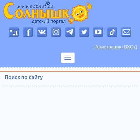
Регистрация
ВХОД
/
Показать
меню
Поиск по сайту