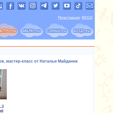
Регистрация
ВХОД
/
в, мастер-класс от Натальи Майданик
: 0
ий