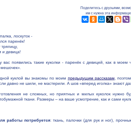
Поделитесь с друзьями, возм
им с нужна эта информаци
палка, лоскуток -
лся паренёк!
 тряпицу,
м и девица!
у вас появились такие куколки - паренёк с девицей, как в моем
-мешочек».
дной куклой вы знакомы по моим
предыдущим рассказам
, поэто
сли давно не шили, не мастерили. А шов «вперед иголка» знают д
готовления не сложных, но приятных и милых куколок нужно б
тобумажной ткани. Размеры – на ваше усмотрение, как и сами куклы
ля работы потребуется
: ткань, палочки (для рук и ног), прочн