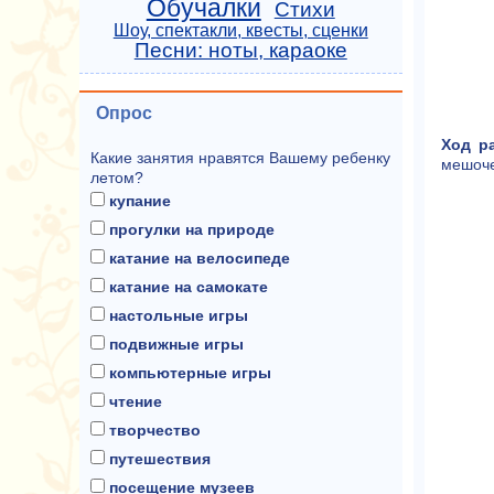
Обучалки
Стихи
Шоу, спектакли, квесты, сценки
Песни: ноты, караоке
Опрос
Ход р
Какие занятия нравятся Вашему ребенку
мешоче
летом?
купание
прогулки на природе
катание на велосипеде
катание на самокате
настольные игры
подвижные игры
компьютерные игры
чтение
творчество
путешествия
посещение музеев