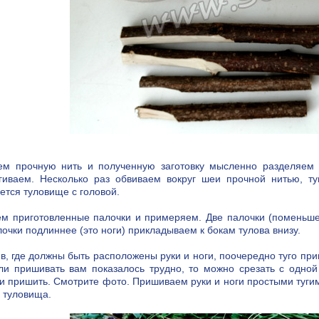
ем прочную нить и полученную заготовку мысленно разделяем
гиваем. Несколько раз обвиваем вокруг шеи прочной нитью, ту
ется туловище с головой.
ем приготовленные палочки и примеряем. Две палочки (поменьше)
лочки подлиннее (это ноги) прикладываем к бокам тулова внизу.
в, где должны быть расположены руки и ноги, поочередно туго пр
сли пришивать вам показалось трудно, то можно срезать с одной
 и пришить. Смотрите фото. Пришиваем руки и ноги простыми тугим
в туловища.