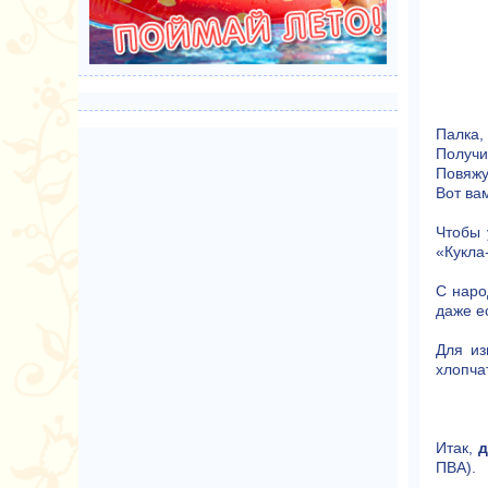
Палка, 
Получи
Повяжу
Вот ва
Чтобы 
«Кукла
С наро
даже е
Для из
хлопча
Итак,
д
ПВА).