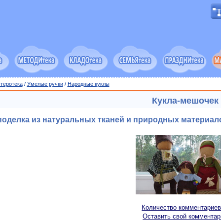
теротека
/
Умелые ручки
/
Народные куклы
Кукла-мешочек
поделка из натуральных тканей и природных материало
Количество комментариев
Оставить свой комментар