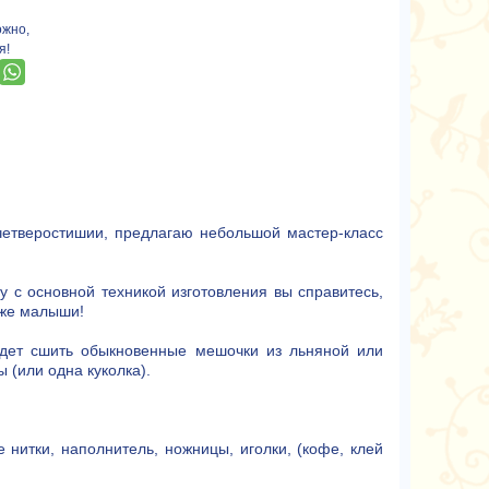
ожно,
я!
 четверостишии, предлагаю небольшой мастер-класс
му с основной техникой изготовления вы справитесь,
аже малыши!
удет сшить обыкновенные мешочки из льняной или
 (или одна куколка).
ые нитки, наполнитель, ножницы, иголки, (кофе, клей