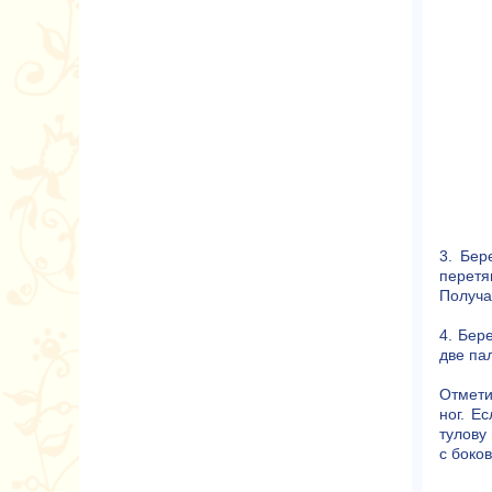
3. Бер
перетя
Получа
4. Бер
две па
Отмети
ног. Е
тулову
с боко