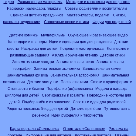
видео
Развивающие материалы
Методики и конспекты для педагогов
Раскраски, календари, плакаты
Советы родителям и воспитателям
Сценарии детских праздников
Мастер-классы, поделки
Сказки,
рассказы, аудиокниги
Солнечные песни и стихи
Форум для родителей
Детские комиксы
Мультфильмы
Обучающее и развивающее видео
Календари и планеры
Идеи и сценарии для дня рождения
Детские
квесты
Раскраски для детей
Поделки и мастер-классы
Логические и
развивающие задания
Азбука и обучение чтению
Детские стихи
Занимательные загадки
Занимательная этика
Занимательная
география
Занимательная экономика
Занимательная химия
Занимательная физика
Занимательная астрономия
Занимательная
океанология
Детские частушки
Песни с нотами
Сказки в аудиоформате
Стенгазеты и бланки
Портфолио (до)школьника
Медали и награды
Дипломы для детей
Сертификаты и грамоты
Новогодние костюмы для
детей
Подбор имён и их значение
Советы и идеи для родителей
Рецепты полезных блюд для детей
Детские причёски
Путешествия с
ребёнком
Идеи рукоделия и творчества
Карта портала «Солнышко»
О портале «Солнышко»
Реклама на
портале
Информация для авторов
Достижения портала
Отзывы