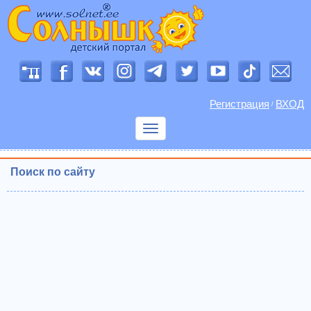
Регистрация
ВХОД
/
Показать
меню
Поиск по сайту