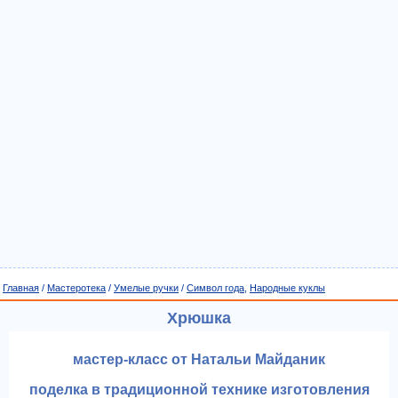
Главная
/
Мастеротека
/
Умелые ручки
/
Символ года
,
Народные куклы
Хрюшка
мастер-класс от Натальи Майданик
поделка в традиционной технике изготовления