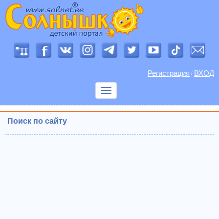
Регистрация
ВХОД
/
Показать
меню
Поиск по сайту