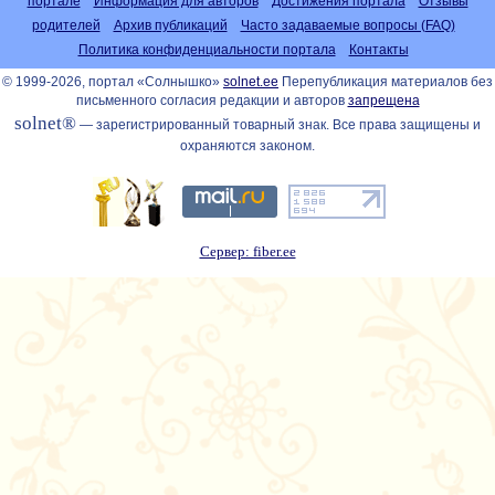
портале
Информация для авторов
Достижения портала
Отзывы
родителей
Архив публикаций
Часто задаваемые вопросы (FAQ)
Политика конфиденциальности портала
Контакты
© 1999-2026, портал «Солнышко»
solnet.ee
Перепубликация материалов без
письменного согласия редакции и авторов
запрещена
solnet®
— зарегистрированный товарный знак. Все права защищены и
охраняются законом.
Сервер: fiber.ee