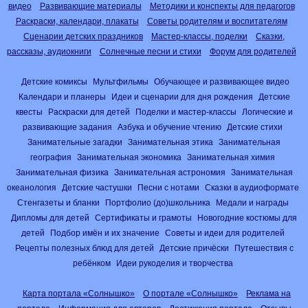
видео
Развивающие материалы
Методики и конспекты для педагогов
Раскраски, календари, плакаты
Советы родителям и воспитателям
Сценарии детских праздников
Мастер-классы, поделки
Сказки,
рассказы, аудиокниги
Солнечные песни и стихи
Форум для родителей
Детские комиксы
Мультфильмы
Обучающее и развивающее видео
Календари и планеры
Идеи и сценарии для дня рождения
Детские
квесты
Раскраски для детей
Поделки и мастер-классы
Логические и
развивающие задания
Азбука и обучение чтению
Детские стихи
Занимательные загадки
Занимательная этика
Занимательная
география
Занимательная экономика
Занимательная химия
Занимательная физика
Занимательная астрономия
Занимательная
океанология
Детские частушки
Песни с нотами
Сказки в аудиоформате
Стенгазеты и бланки
Портфолио (до)школьника
Медали и награды
Дипломы для детей
Сертификаты и грамоты
Новогодние костюмы для
детей
Подбор имён и их значение
Советы и идеи для родителей
Рецепты полезных блюд для детей
Детские причёски
Путешествия с
ребёнком
Идеи рукоделия и творчества
Карта портала «Солнышко»
О портале «Солнышко»
Реклама на