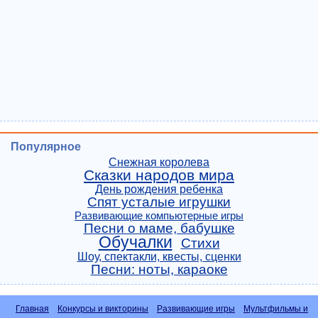
Популярное
Снежная королева
Сказки народов мира
День рождения ребенка
Спят усталые игрушки
Развивающие компьютерные игры
Песни о маме, бабушке
Обучалки
Стихи
Шоу, спектакли, квесты, сценки
Песни: ноты, караоке
Главная
Конкурсы и викторины
Развивающие игры
Мультфильмы и