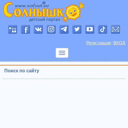
Регистрация
ВХОД
/
Показать
меню
Поиск по сайту