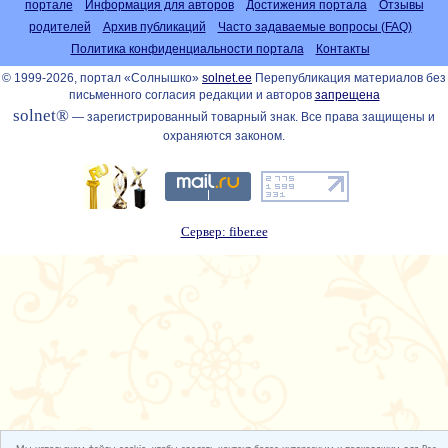
портале
Информация для авторов
Достижения портала
Отзывы
родителей
Архив публикаций
Часто задаваемые вопросы (FAQ)
Политика конфиденциальности портала
Контакты
© 1999-2026, портал «Солнышко»
solnet.ee
Перепубликация материалов без
письменного согласия редакции и авторов
запрещена
solnet®
— зарегистрированный товарный знак. Все права защищены и
охраняются законом.
Сервер: fiber.ee