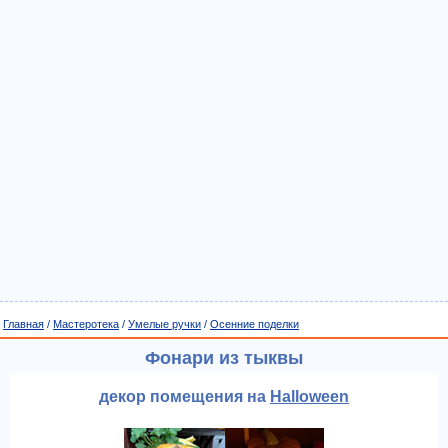
Главная
/
Мастеротека
/
Умелые ручки
/
Осенние поделки
Фонари из тыквы
декор помещения на
Halloween