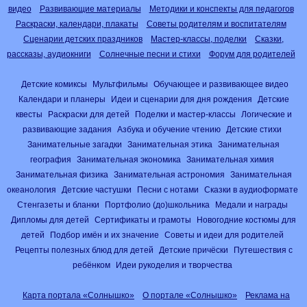
видео
Развивающие материалы
Методики и конспекты для педагогов
Раскраски, календари, плакаты
Советы родителям и воспитателям
Сценарии детских праздников
Мастер-классы, поделки
Сказки,
рассказы, аудиокниги
Солнечные песни и стихи
Форум для родителей
Детские комиксы
Мультфильмы
Обучающее и развивающее видео
Календари и планеры
Идеи и сценарии для дня рождения
Детские
квесты
Раскраски для детей
Поделки и мастер-классы
Логические и
развивающие задания
Азбука и обучение чтению
Детские стихи
Занимательные загадки
Занимательная этика
Занимательная
география
Занимательная экономика
Занимательная химия
Занимательная физика
Занимательная астрономия
Занимательная
океанология
Детские частушки
Песни с нотами
Сказки в аудиоформате
Стенгазеты и бланки
Портфолио (до)школьника
Медали и награды
Дипломы для детей
Сертификаты и грамоты
Новогодние костюмы для
детей
Подбор имён и их значение
Советы и идеи для родителей
Рецепты полезных блюд для детей
Детские причёски
Путешествия с
ребёнком
Идеи рукоделия и творчества
Карта портала «Солнышко»
О портале «Солнышко»
Реклама на