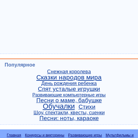
Популярное
Снежная королева
Сказки народов мира
День рождения ребенка
Спят усталые игрушки
Развивающие компьютерные игры
Песни о маме, бабушке
Обучалки
Стихи
Шоу, спектакли, квесты, сценки
Песни: ноты, караоке
Главная
Конкурсы и викторины
Развивающие игры
Мультфильмы и