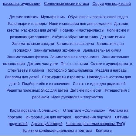
рассказы, аудиокниги
Солнечные песни и стихи
Форум для родителей
Детские комиксы
Мультфильмы
Обучающее и развивающее видео
Календари и планеры
Идеи и сценарии для дня рождения
Детские
квесты
Раскраски для детей
Поделки и мастер-классы
Логические и
развивающие задания
Азбука и обучение чтению
Детские стихи
Занимательные загадки
Занимательная этика
Занимательная
география
Занимательная экономика
Занимательная химия
Занимательная физика
Занимательная астрономия
Занимательная
океанология
Детские частушки
Песни с нотами
Сказки в аудиоформате
Стенгазеты и бланки
Портфолио (до)школьника
Медали и награды
Дипломы для детей
Сертификаты и грамоты
Новогодние костюмы для
детей
Подбор имён и их значение
Советы и идеи для родителей
Рецепты полезных блюд для детей
Детские причёски
Путешествия с
ребёнком
Идеи рукоделия и творчества
Карта портала «Солнышко»
О портале «Солнышко»
Реклама на
портале
Информация для авторов
Достижения портала
Отзывы
родителей
Архив публикаций
Часто задаваемые вопросы (FAQ)
Политика конфиденциальности портала
Контакты