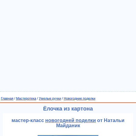
Главная
/
Мастеротека
/
Умелые ручки
/
Новогодние поделки
Ёлочка из картона
мастер-класс
новогодней поделки
от Натальи
Майданик