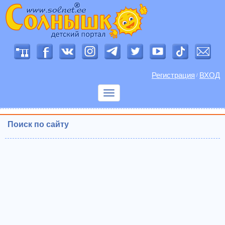
Регистрация
ВХОД
/
Показать
меню
Поиск по сайту