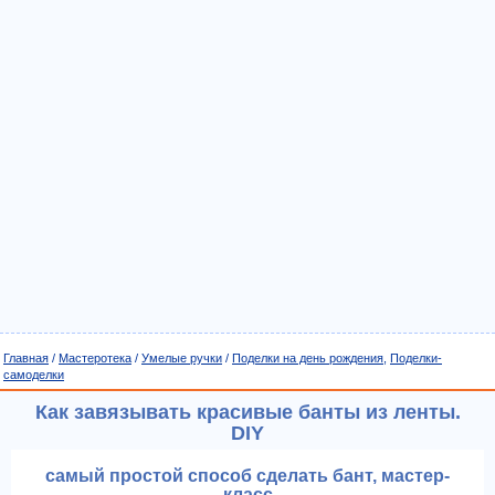
Главная
/
Мастеротека
/
Умелые ручки
/
Поделки на день рождения
,
Поделки-
самоделки
Как завязывать красивые банты из ленты.
DIY
самый простой способ сделать бант, мастер-
класс