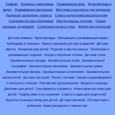
Главная
Конкурсы и викторины
Развивающие игры
Мультфильмы и
видео
Развивающие материалы
Методики и конспекты для педагогов
Раскраски, календари, плакаты
Советы родителям и воспитателям
Сценарии детских праздников
Мастер-классы, поделки
Сказки,
рассказы, аудиокниги
Солнечные песни и стихи
Форум для родителей
Детские комиксы
Мультфильмы
Обучающее и развивающее видео
Календари и планеры
Идеи и сценарии для дня рождения
Детские
квесты
Раскраски для детей
Поделки и мастер-классы
Логические и
развивающие задания
Азбука и обучение чтению
Детские стихи
Занимательные загадки
Занимательная этика
Занимательная
география
Занимательная экономика
Занимательная химия
Занимательная физика
Занимательная астрономия
Занимательная
океанология
Детские частушки
Песни с нотами
Сказки в аудиоформате
Стенгазеты и бланки
Портфолио (до)школьника
Медали и награды
Дипломы для детей
Сертификаты и грамоты
Новогодние костюмы для
детей
Подбор имён и их значение
Советы и идеи для родителей
Рецепты полезных блюд для детей
Детские причёски
Путешествия с
ребёнком
Идеи рукоделия и творчества