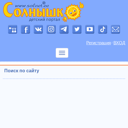
Регистрация
ВХОД
/
Показать
меню
Поиск по сайту