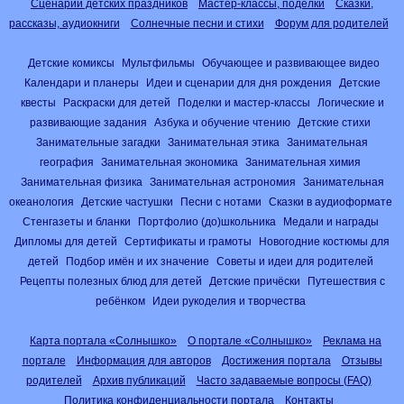
Сценарии детских праздников
Мастер-классы, поделки
Сказки,
рассказы, аудиокниги
Солнечные песни и стихи
Форум для родителей
Детские комиксы
Мультфильмы
Обучающее и развивающее видео
Календари и планеры
Идеи и сценарии для дня рождения
Детские
квесты
Раскраски для детей
Поделки и мастер-классы
Логические и
развивающие задания
Азбука и обучение чтению
Детские стихи
Занимательные загадки
Занимательная этика
Занимательная
география
Занимательная экономика
Занимательная химия
Занимательная физика
Занимательная астрономия
Занимательная
океанология
Детские частушки
Песни с нотами
Сказки в аудиоформате
Стенгазеты и бланки
Портфолио (до)школьника
Медали и награды
Дипломы для детей
Сертификаты и грамоты
Новогодние костюмы для
детей
Подбор имён и их значение
Советы и идеи для родителей
Рецепты полезных блюд для детей
Детские причёски
Путешествия с
ребёнком
Идеи рукоделия и творчества
Карта портала «Солнышко»
О портале «Солнышко»
Реклама на
портале
Информация для авторов
Достижения портала
Отзывы
родителей
Архив публикаций
Часто задаваемые вопросы (FAQ)
Политика конфиденциальности портала
Контакты