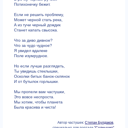
Потихонечку бежит.
Если не решить проблему,
Может черной стать река,
А из тучи черный дождик
Станет капать свысока.
Что за диво дивное?
Что за чудо чудное?
Я увидел вдалеке
Поле изумрудное.
Но если лучше разглядеть,
Ты увидишь стеклышки,
Осколки битых банок-склянок
И от бутылок горлышки.
Мы пропели вам частушки,
Это вовсе неспроста.
Мы хотим, чтобы планета
Была красива и чиста!
Автор частушек:
Степан Булдаков
,
специально для портала
"Солнышко"