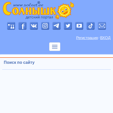
Регистрация
ВХОД
/
Показать
меню
Поиск по сайту