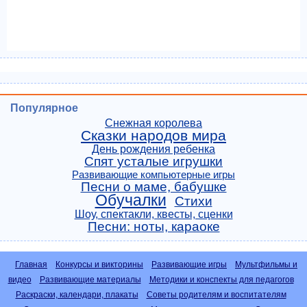
Популярное
Снежная королева
Сказки народов мира
День рождения ребенка
Спят усталые игрушки
Развивающие компьютерные игры
Песни о маме, бабушке
Обучалки
Стихи
Шоу, спектакли, квесты, сценки
Песни: ноты, караоке
Главная
Конкурсы и викторины
Развивающие игры
Мультфильмы и
видео
Развивающие материалы
Методики и конспекты для педагогов
Раскраски, календари, плакаты
Советы родителям и воспитателям