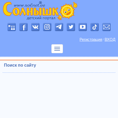
Регистрация
ВХОД
/
Показать
меню
Поиск по сайту