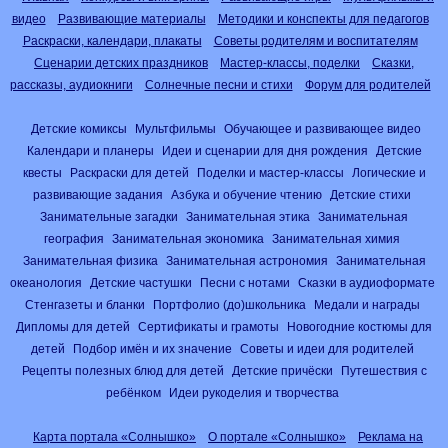
видео
Развивающие материалы
Методики и конспекты для педагогов
Раскраски, календари, плакаты
Советы родителям и воспитателям
Сценарии детских праздников
Мастер-классы, поделки
Сказки,
рассказы, аудиокниги
Солнечные песни и стихи
Форум для родителей
Детские комиксы
Мультфильмы
Обучающее и развивающее видео
Календари и планеры
Идеи и сценарии для дня рождения
Детские
квесты
Раскраски для детей
Поделки и мастер-классы
Логические и
развивающие задания
Азбука и обучение чтению
Детские стихи
Занимательные загадки
Занимательная этика
Занимательная
география
Занимательная экономика
Занимательная химия
Занимательная физика
Занимательная астрономия
Занимательная
океанология
Детские частушки
Песни с нотами
Сказки в аудиоформате
Стенгазеты и бланки
Портфолио (до)школьника
Медали и награды
Дипломы для детей
Сертификаты и грамоты
Новогодние костюмы для
детей
Подбор имён и их значение
Советы и идеи для родителей
Рецепты полезных блюд для детей
Детские причёски
Путешествия с
ребёнком
Идеи рукоделия и творчества
Карта портала «Солнышко»
О портале «Солнышко»
Реклама на