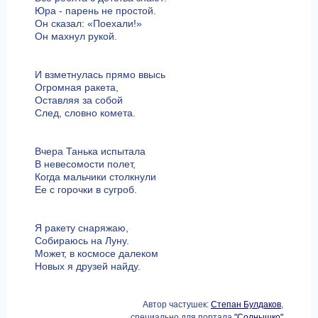
Юра - парень не простой.
Он сказал: «Поехали!»
Он махнул рукой.
И взметнулась прямо ввысь
Огромная ракета,
Оставляя за собой
След, словно комета.
Вчера Танька испытала
В невесомости полет,
Когда мальчики столкнули
Ее с горочки в сугроб.
Я ракету снаряжаю,
Собираюсь на Луну.
Может, в космосе далеком
Новых я друзей найду.
Автор частушек:
Степан Булдаков
,
специально для портала
"Солнышко"