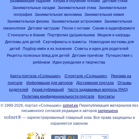
развивающие задания
Азбука и обучение чтению
Детские стихи
Занимательные загадки
Занимательная этика
Занимательная
география
Занимательная экономика
Занимательная химия
Занимательная физика
Занимательная астрономия
Занимательная
океанология
Детские частушки
Песни с нотами
Сказки в аудиоформате
Стенгазеты и бланки
Портфолио (до)школьника
Медали и награды
Дипломы для детей
Сертификаты и грамоты
Новогодние костюмы для
детей
Подбор имён и их значение
Советы и идеи для родителей
Рецепты полезных блюд для детей
Детские причёски
Путешествия с
ребёнком
Идеи рукоделия и творчества
Карта портала «Солнышко»
О портале «Солнышко»
Реклама на
портале
Информация для авторов
Достижения портала
Отзывы
родителей
Архив публикаций
Часто задаваемые вопросы (FAQ)
Политика конфиденциальности портала
Контакты
© 1999-2026, портал «Солнышко»
solnet.ee
Перепубликация материалов без
письменного согласия редакции и авторов
запрещена
solnet®
— зарегистрированный товарный знак. Все права защищены и
охраняются законом.