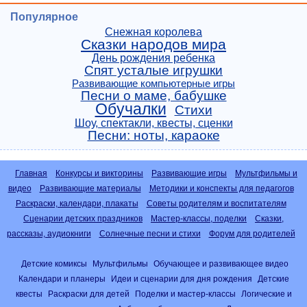
Популярное
Снежная королева
Сказки народов мира
День рождения ребенка
Спят усталые игрушки
Развивающие компьютерные игры
Песни о маме, бабушке
Обучалки
Стихи
Шоу, спектакли, квесты, сценки
Песни: ноты, караоке
Главная
Конкурсы и викторины
Развивающие игры
Мультфильмы и
видео
Развивающие материалы
Методики и конспекты для педагогов
Раскраски, календари, плакаты
Советы родителям и воспитателям
Сценарии детских праздников
Мастер-классы, поделки
Сказки,
рассказы, аудиокниги
Солнечные песни и стихи
Форум для родителей
Детские комиксы
Мультфильмы
Обучающее и развивающее видео
Календари и планеры
Идеи и сценарии для дня рождения
Детские
квесты
Раскраски для детей
Поделки и мастер-классы
Логические и