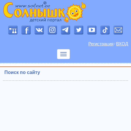
Регистрация
ВХОД
/
Показать
меню
Поиск по сайту