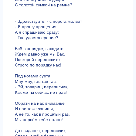
С толстой сумкой на ремне?
- Здравствуйте, - с порога молвит.
- Я прошу прощения...
А я спрашиваю сразу:
- Где удостоверение?
Всё в порядке, заходите.
Ждём давно уже мы Вас.
Поскорей перепишите
Строго по порядку нас!
Под ногами суета,
Мяу-мяу, гав-гав-гав:
- Эй, товарищ переписчик,
Как же ты сейчас не прав!
Обрати на нас вниманье
И нас тоже запиши,
А не то, как в прошлый раз,
Мы порвём тебе штаны!
До свиданья, переписчик,