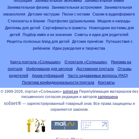
география
Занимательная экономика
Занимательная химия
Занимательная физика
Занимательная астрономия
Занимательная
океанология
Детские частушки
Песни с нотами
Сказки в аудиоформате
Стенгазеты и бланки
Портфолио (до)школьника
Медали и награды
Дипломы для детей
Сертификаты и грамоты
Новогодние костюмы для
детей
Подбор имён и их значение
Советы и идеи для родителей
Рецепты полезных блюд для детей
Детские причёски
Путешествия с
ребёнком
Идеи рукоделия и творчества
Карта портала «Солнышко»
О портале «Солнышко»
Реклама на
портале
Информация для авторов
Достижения портала
Отзывы
родителей
Архив публикаций
Часто задаваемые вопросы (FAQ)
Политика конфиденциальности портала
Контакты
© 1999-2026, портал «Солнышко»
solnet.ee
Перепубликация материалов без
письменного согласия редакции и авторов
запрещена
solnet®
— зарегистрированный товарный знак. Все права защищены и
охраняются законом.