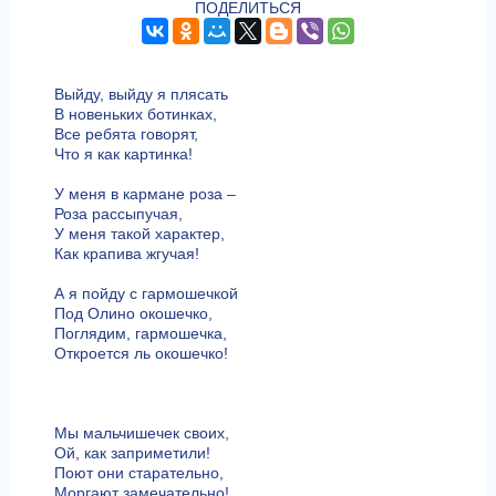
ПОДЕЛИТЬСЯ
Выйду, выйду я плясать
В новеньких ботинках,
Все ребята говорят,
Что я как картинка!
У меня в кармане роза –
Роза рассыпучая,
У меня такой характер,
Как крапива жгучая!
А я пойду с гармошечкой
Под Олино окошечко,
Поглядим, гармошечка,
Откроется ль окошечко!
Мы мальчишечек своих,
Ой, как заприметили!
Поют они старательно,
Моргают замечательно!