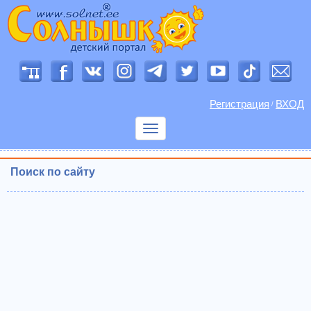
Регистрация
ВХОД
/
Показать
меню
Поиск по сайту