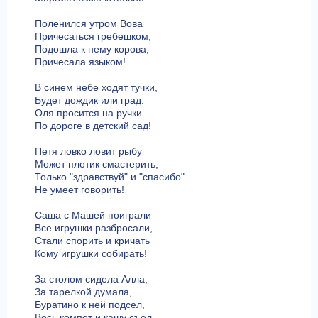
Поленился утром Вова
Причесаться гребешком,
Подошла к нему корова,
Причесала языком!
В синем небе ходят тучки,
Будет дождик или град.
Оля просится на ручки
По дороге в детский сад!
Петя ловко ловит рыбу
Может плотик смастерить,
Только "здравствуй" и "спасибо"
Не умеет говорить!
Саша с Машей поиграли
Все игрушки разбросали,
Стали спорить и кричать
Кому игрушки собирать!
За столом сидела Алла,
За тарелкой думала,
Буратино к ней подсел,
Весь компот и кашу съел.