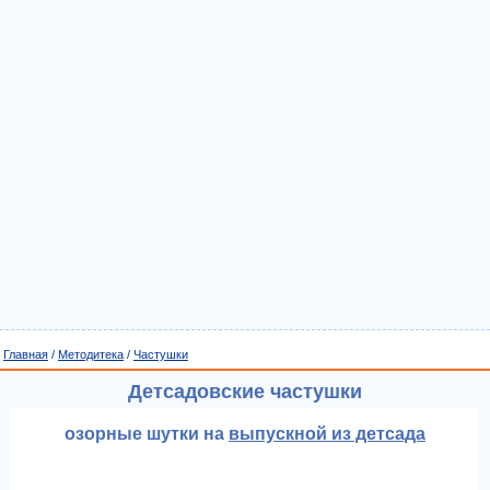
Главная
/
Методитека
/
Частушки
Детсадовские частушки
озорные шутки на
выпускной из детсада