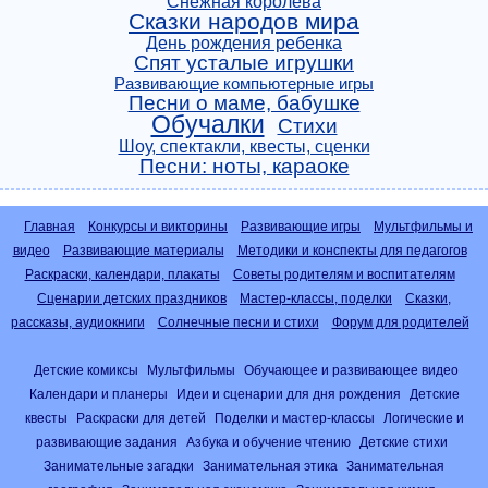
Снежная королева
Сказки народов мира
День рождения ребенка
Спят усталые игрушки
Развивающие компьютерные игры
Песни о маме, бабушке
Обучалки
Стихи
Шоу, спектакли, квесты, сценки
Песни: ноты, караоке
Главная
Конкурсы и викторины
Развивающие игры
Мультфильмы и
видео
Развивающие материалы
Методики и конспекты для педагогов
Раскраски, календари, плакаты
Советы родителям и воспитателям
Сценарии детских праздников
Мастер-классы, поделки
Сказки,
рассказы, аудиокниги
Солнечные песни и стихи
Форум для родителей
Детские комиксы
Мультфильмы
Обучающее и развивающее видео
Календари и планеры
Идеи и сценарии для дня рождения
Детские
квесты
Раскраски для детей
Поделки и мастер-классы
Логические и
развивающие задания
Азбука и обучение чтению
Детские стихи
Занимательные загадки
Занимательная этика
Занимательная