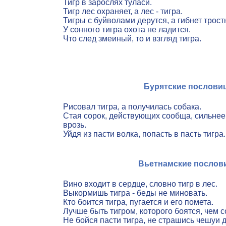
Тигр в зарослях туласи.
Тигр лес охраняет, а лес - тигра.
Тигры с буйволами дерутся, а гибнет трост
У сонного тигра охота не ладится.
Что след змеиный, то и взгляд тигра.
Бурятские послови
Рисовал тигра, а получилась собака.
Стая сорок, действующих сообща, сильнее
врозь.
Уйдя из пасти волка, попасть в пасть тигра.
Вьетнамские послов
Вино входит в сердце, словно тигр в лес.
Выкормишь тигра - беды не миновать.
Кто боится тигра, пугается и его помета.
Лучше быть тигром, которого боятся, чем с
Не бойся пасти тигра, не страшись чешуи 