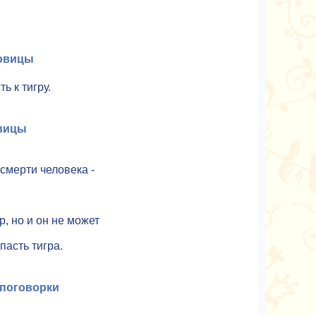
овицы
ь к тигру.
вицы
 смерти человека -
р, но и он не может
пасть тигра.
 поговорки