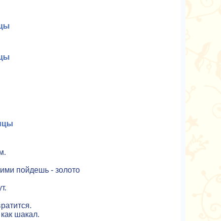
ицы
ицы
ицы
м.
гими пойдешь - золото
т.
.
вратится.
 как шакал.