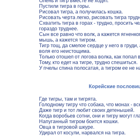
Олень и тигр вместе не ходят.
Пустили тигра в горы.
Рисовал тигра, а получилась кошка.
Рисовать черта легко, рисовать тигра трудн
Схватить тигра в горах - трудно, просить ч
гораздо труднее.
Сын все равно что волк, а кажется ягненко
мышь, а кажется тигром.
Тигр тощ, да смелое сердце у него в груди,
воля его неистощима.
Только отошел от логова волка, как попал в
Тому, кто едет на тигре, трудно спешиться.
У пчелы спина полосатая, а тигром ее не 
Корейские послови
Где тигры, там и тигрята.
Голодному тигру что собака, что монах - вс
Даже тигр и тот любит своих детенышей.
Когда воробьев сотни, они и тигру могут гл
Напуганный тигром боится кошки.
Овца в тигровой шкуре.
Удирал от косули, нарвался на тигра.