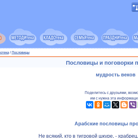
отека
/
Пословицы
Пословицы и поговорки п
мудрость веков
Поделитесь с друзьями, возм
им с нужна эта информаци
Арабские пословицы про
Не всякий, кто в тигровой шкуре, - храбрец