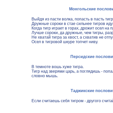
Монгольские послов
Выйдя из пасти волка, попасть в пасть тигр
Дружные сороки в стае сильнее тигров иду
Когда тигр играет в горах, дрожит осел на 
Лучше сороки, да дружные, чем тигры, раз
Не хватай тигра за хвост, а схватив не отпу
Осел в тигровой шкуре топчет ниву.
Персидские послов
В темноте вошь хуже тигра.
Тигр над зверями царь, а поглядишь - попа
словно мышь.
Таджикские послов
Если считаешь себя тигром - другого счита