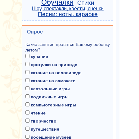
Обучалки
Стихи
Шоу, спектакли, квесты, сценки
Песни: ноты, караоке
Опрос
Какие занятия нравятся Вашему ребенку
летом?
купание
прогулки на природе
катание на велосипеде
катание на самокате
настольные игры
подвижные игры
компьютерные игры
чтение
творчество
путешествия
посещение музеев