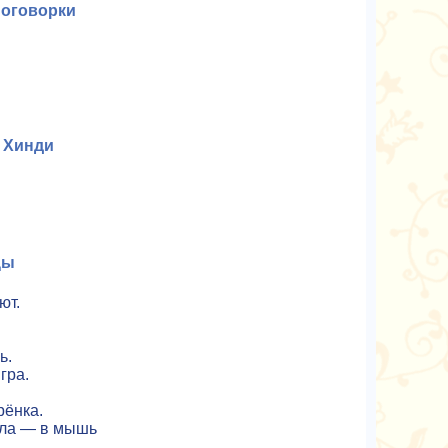
поговорки
 Хинди
цы
ют.
ь.
гра.
рёнка.
шла — в мышь