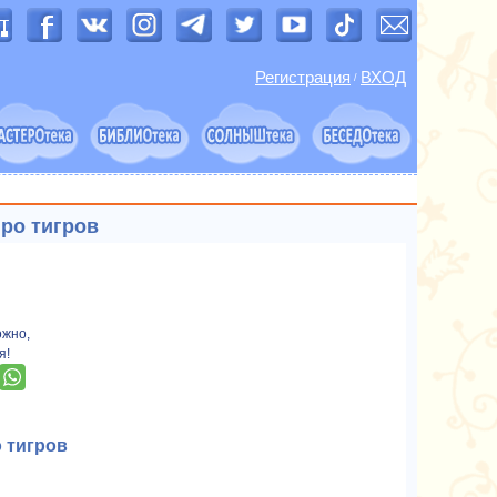
Регистрация
ВХОД
/
ро тигров
ожно,
я!
 тигров
.