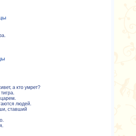
ицы
ра.
цы
ивет, а кто умрет?
 тигра.
 царем.
гаются людей.
ши, ставший
о.
я.