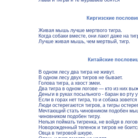
Киргизские послов
Живая мышь лучше мертвого тигра.
Когда собаки вместе, они лают даже на тиг
Лучше живая мышь, чем мертвый, тигр.
Китайские послови
В одном лесу два тигра не живут.
В одном лесу двух тигров не бывает.
Голова тигра, а хвост змеи.
Два тигра в одном логове — кто из них выж
Деньги в руках посыльного - баран во рту у
Если в горах нет тигра, то и собака зовется
Люди остерегаются тигров, а тигры остере
Мечтающий стать чиновником подобен мы
чиновником подобен тигру.
Нельзя поймать тигренка, не войдя в логов
Новорожденный теленок и тигров не боитс
Овца в тигровой шкуре.