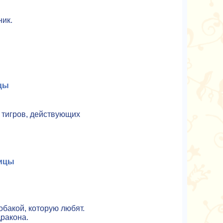
ник.
цы
 тигров, действующих
ицы
обакой, которую любят.
дракона.