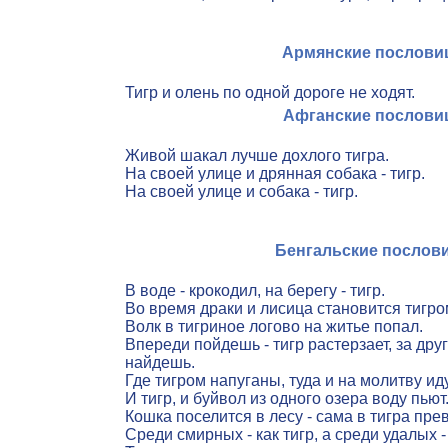
Армянские послов
Тигр и олень по одной дороге не ходят.
Афганские послов
Живой шакал лучше дохлого тигра.
На своей улице и дрянная собака - тигр.
На своей улице и собака - тигр.
Бенгальские послов
В воде - крокодил, на берегу - тигр.
Во время драки и лисица становится тигро
Волк в тигриное логово на житье попал.
Впереди пойдешь - тигр растерзает, за дру
найдешь.
Где тигром напуганы, туда и на молитву иду
И тигр, и буйвол из одного озера воду пьют
Кошка поселится в лесу - сама в тигра пре
Среди смирных - как тигр, а среди удалых -