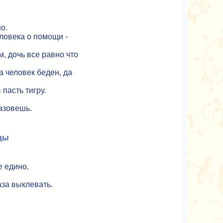
о.
еловека о помощи -
м, дочь все равно что
 а человек беден, да
 пасть тигру.
назовешь.
цы
е едино.
аза выклевать.