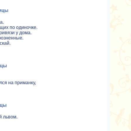
ицы
а.
щих по одиночке.
привязи у дома.
розненные.
скай.
ицы
лся на приманку,
ицы
й львом.