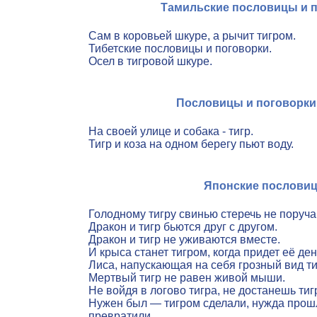
Тамильские пословицы и 
Сам в коровьей шкуре, а рычит тигром.
Тибетские пословицы и поговорки.
Осел в тигровой шкуре.
Пословицы и поговорки
На своей улице и собака - тигр.
Тигр и коза на одном берегу пьют воду.
Японские послови
Голодному тигру свинью стеречь не поруча
Дракон и тигр бьются друг с другом.
Дракон и тигр не уживаются вместе.
И крыса станет тигром, когда придет её ден
Лиса, напускающая на себя грозный вид ти
Мертвый тигр не равен живой мыши.
Не войдя в логово тигра, не достанешь тиг
Нужен был — тигром сделали, нужда про
превратили.