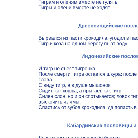
Тиграм и оленям вместе не гулять.
Тигры и олени вместе не ходят.
Древнеиндийские посл
Вырвался из пасти крокодила, угодил в паст
Тигр и коза на одном берегу пьют воду.
Индонезийские посло
И тигр не съест тигренка.
После смерти тигра остается шкура; после
слава.
С виду тигр, а в душе мышонок.
Сидит, как кошка, а прыгает, как тигр.
Силен слон, но и он спотыкается; ловок тиг
выскочить из ямы.
Спастись от зубов крокодила, да попасть в 
Кабардинские пословицы и
Львы и тигры и те муравьёв боятся