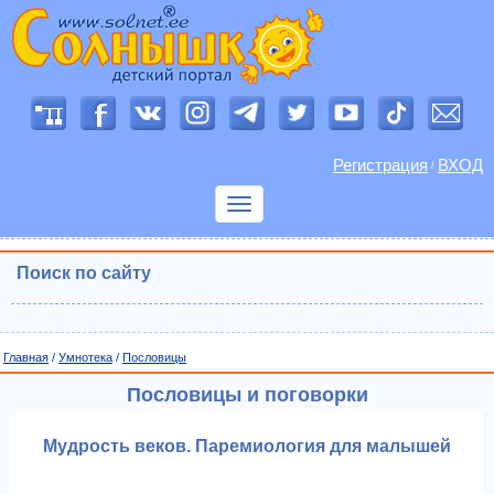
Регистрация
ВХОД
/
Показать
меню
Поиск по сайту
Главная
/
Умнотека
/
Пословицы
Пословицы и поговорки
Мудрость веков. Паремиология для малышей