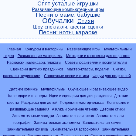
Спят усталые игрушки
Развивающие компьютерные игры
Песни о маме, бабушке
Обучалки
Стихи
Шоу, спектакли, квесты, сценки
Песни: ноты, караоке
Главная
Конкурсы и викторины
Развивающие игры
Мультфильмы и
видео
Развивающие материалы
Методики и конспекты для педагогов
Раскраски, календари, плакаты
Советы родителям и воспитателям
Сценарии детских праздников
Мастер-классы, поделки
Сказки,
рассказы, аудиокниги
Солнечные песни и стихи
Форум для родителей
Детские комиксы
Мультфильмы
Обучающее и развивающее видео
Календари и планеры
Идеи и сценарии для дня рождения
Детские
квесты
Раскраски для детей
Поделки и мастер-классы
Логические и
развивающие задания
Азбука и обучение чтению
Детские стихи
Занимательные загадки
Занимательная этика
Занимательная
география
Занимательная экономика
Занимательная химия
Занимательная физика
Занимательная астрономия
Занимательная
океанология
Детские частушки
Песни с нотами
Сказки в аудиоформате