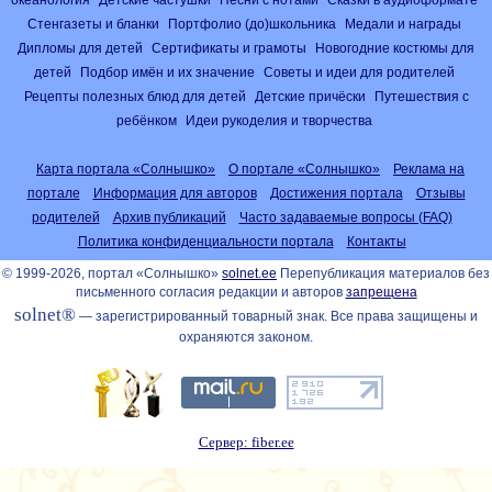
Стенгазеты и бланки
Портфолио (до)школьника
Медали и награды
Дипломы для детей
Сертификаты и грамоты
Новогодние костюмы для
детей
Подбор имён и их значение
Советы и идеи для родителей
Рецепты полезных блюд для детей
Детские причёски
Путешествия с
ребёнком
Идеи рукоделия и творчества
Карта портала «Солнышко»
О портале «Солнышко»
Реклама на
портале
Информация для авторов
Достижения портала
Отзывы
родителей
Архив публикаций
Часто задаваемые вопросы (FAQ)
Политика конфиденциальности портала
Контакты
© 1999-2026, портал «Солнышко»
solnet.ee
Перепубликация материалов без
письменного согласия редакции и авторов
запрещена
solnet®
— зарегистрированный товарный знак. Все права защищены и
охраняются законом.
Сервер: fiber.ee