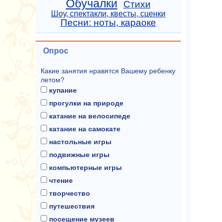
Обучалки
Стихи
Шоу, спектакли, квесты, сценки
Песни: ноты, караоке
Опрос
Какие занятия нравятся Вашему ребенку
летом?
купание
прогулки на природе
катание на велосипеде
катание на самокате
настольные игры
подвижные игры
компьютерные игры
чтение
творчество
путешествия
посещение музеев