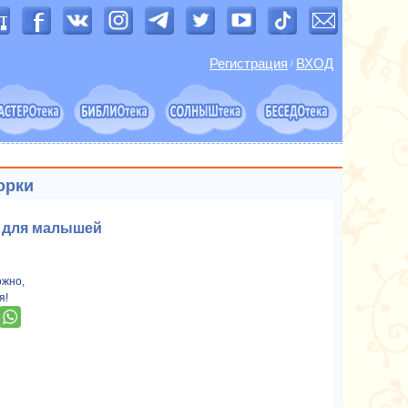
Регистрация
ВХОД
/
орки
я для малышей
ожно,
я!