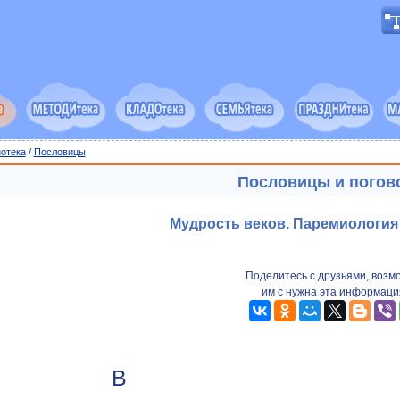
отека
/
Пословицы
Пословицы и погов
Мудрость веков. Паремиологи
Поделитесь с друзьями, возм
им с нужна эта информаци
В