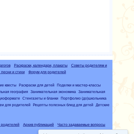
агогов
Раскраски, календари, плакаты
Советы родителям и
песни и стихи
Форум для родителей
ие квесты
Раскраски для детей
Поделки и мастер-классы
льная география
Занимательная экономика
Занимательная
удиоформате
Стенгазеты и бланки
Портфолио (до)школьника
еи для родителей
Рецепты полезных блюд для детей
Детские
 родителей
Архив публикаций
Часто задаваемые вопросы