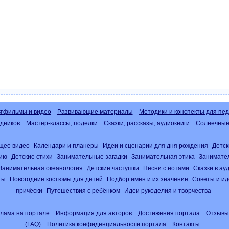
тфильмы и видео
Развивающие материалы
Методики и конспекты для пед
дников
Мастер-классы, поделки
Сказки, рассказы, аудиокниги
Солнечные 
щее видео
Календари и планеры
Идеи и сценарии для дня рождения
Детск
нию
Детские стихи
Занимательные загадки
Занимательная этика
Занимате
Занимательная океанология
Детские частушки
Песни с нотами
Сказки в а
ты
Новогодние костюмы для детей
Подбор имён и их значение
Советы и ид
причёски
Путешествия с ребёнком
Идеи рукоделия и творчества
клама на портале
Информация для авторов
Достижения портала
Отзывы
(FAQ)
Политика конфиденциальности портала
Контакты