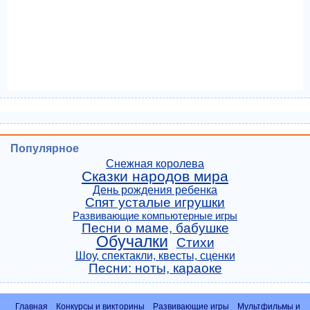
Популярное
Снежная королева
Сказки народов мира
День рождения ребенка
Спят усталые игрушки
Развивающие компьютерные игры
Песни о маме, бабушке
Обучалки
Стихи
Шоу, спектакли, квесты, сценки
Песни: ноты, караоке
Главная
Конкурсы и викторины
Развивающие игры
Мультфильмы и