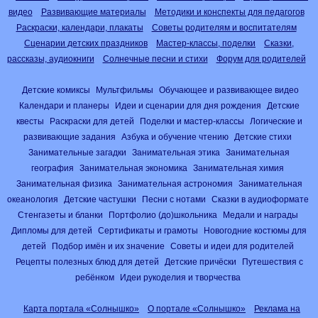
видео
Развивающие материалы
Методики и конспекты для педагогов
Раскраски, календари, плакаты
Советы родителям и воспитателям
Сценарии детских праздников
Мастер-классы, поделки
Сказки,
рассказы, аудиокниги
Солнечные песни и стихи
Форум для родителей
Детские комиксы
Мультфильмы
Обучающее и развивающее видео
Календари и планеры
Идеи и сценарии для дня рождения
Детские
квесты
Раскраски для детей
Поделки и мастер-классы
Логические и
развивающие задания
Азбука и обучение чтению
Детские стихи
Занимательные загадки
Занимательная этика
Занимательная
география
Занимательная экономика
Занимательная химия
Занимательная физика
Занимательная астрономия
Занимательная
океанология
Детские частушки
Песни с нотами
Сказки в аудиоформате
Стенгазеты и бланки
Портфолио (до)школьника
Медали и награды
Дипломы для детей
Сертификаты и грамоты
Новогодние костюмы для
детей
Подбор имён и их значение
Советы и идеи для родителей
Рецепты полезных блюд для детей
Детские причёски
Путешествия с
ребёнком
Идеи рукоделия и творчества
Карта портала «Солнышко»
О портале «Солнышко»
Реклама на