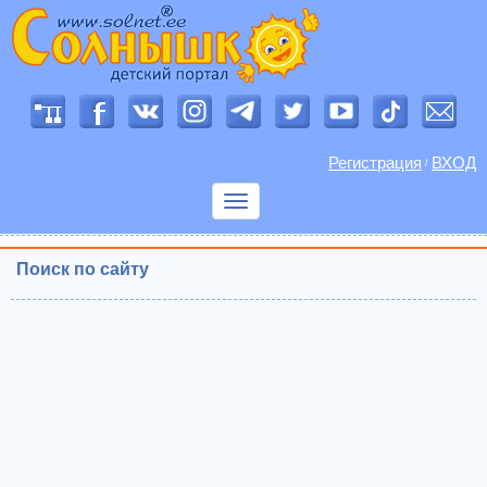
Регистрация
ВХОД
/
Показать
меню
Поиск по сайту