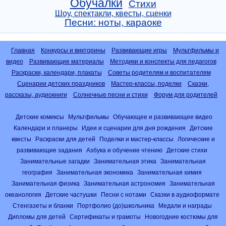
Обучалки
Стихи
Шоу, спектакли, квесты, сценки
Песни: ноты, караоке
Главная
Конкурсы и викторины
Развивающие игры
Мультфильмы и
видео
Развивающие материалы
Методики и конспекты для педагогов
Раскраски, календари, плакаты
Советы родителям и воспитателям
Сценарии детских праздников
Мастер-классы, поделки
Сказки,
рассказы, аудиокниги
Солнечные песни и стихи
Форум для родителей
Детские комиксы
Мультфильмы
Обучающее и развивающее видео
Календари и планеры
Идеи и сценарии для дня рождения
Детские
квесты
Раскраски для детей
Поделки и мастер-классы
Логические и
развивающие задания
Азбука и обучение чтению
Детские стихи
Занимательные загадки
Занимательная этика
Занимательная
география
Занимательная экономика
Занимательная химия
Занимательная физика
Занимательная астрономия
Занимательная
океанология
Детские частушки
Песни с нотами
Сказки в аудиоформате
Стенгазеты и бланки
Портфолио (до)школьника
Медали и награды
Дипломы для детей
Сертификаты и грамоты
Новогодние костюмы для