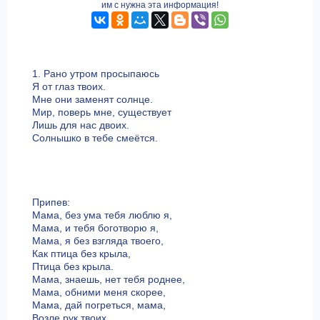
им с нужна эта информация!
1. Рано утром просыпаюсь
Я от глаз твоих.
Мне они заменят солнце.
Мир, поверь мне, существует
Лишь для нас двоих.
Солнышко в тебе смеётся.
Припев:
Мама, без ума тебя люблю я,
Мама, и тебя боготворю я,
Мама, я без взгляда твоего,
Как птица без крыла,
Птица без крыла.
Мама, знаешь, нет тебя роднее,
Мама, обними меня скорее,
Мама, дай погреться, мама,
Возле рук твоих,