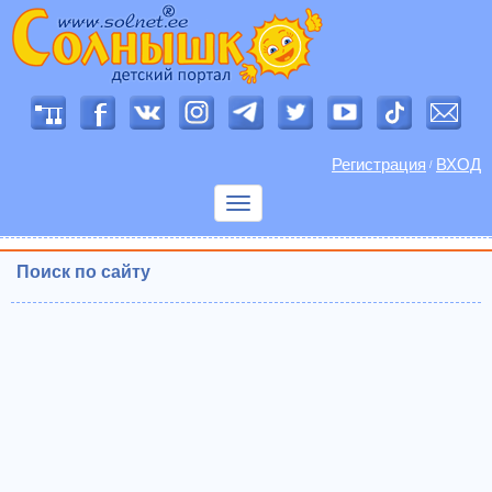
Регистрация
ВХОД
/
Показать
меню
Поиск по сайту