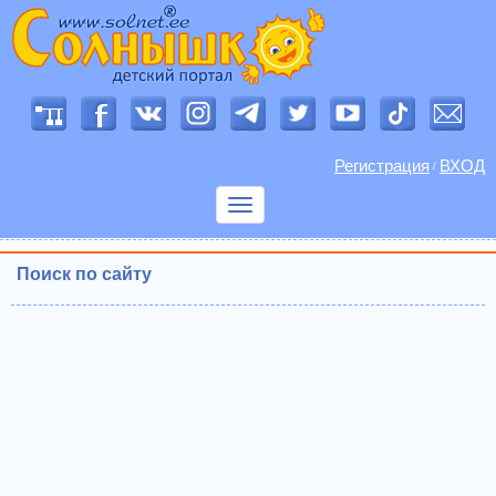
Регистрация
ВХОД
/
Показать
меню
Поиск по сайту