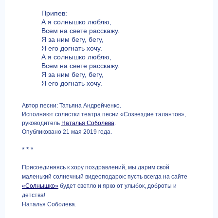
Припев:
А я солнышко люблю,
Всем на свете расскажу.
Я за ним бегу, бегу,
Я его догнать хочу.
А я солнышко люблю,
Всем на свете расскажу.
Я за ним бегу, бегу,
Я его догнать хочу.
Автор песни: Татьяна Андрейченко.
Исполняют солистки театра песни «Созвездие талантов»,
руководитель
Наталья Соболева
.
Опубликовано 21 мая 2019 года.
* * *
Присоединяясь к хору поздравлений, мы дарим свой
маленький солнечный видеоподарок: пусть всегда на сайте
«Солнышко»
будет светло и ярко от улыбок, доброты и
детства!
Наталья Соболева.