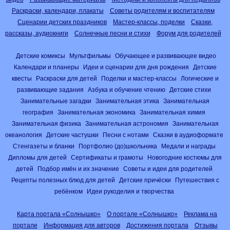
Раскраски, календари, плакаты
Советы родителям и воспитателям
Сценарии детских праздников
Мастер-классы, поделки
Сказки,
рассказы, аудиокниги
Солнечные песни и стихи
Форум для родителей
Детские комиксы
Мультфильмы
Обучающее и развивающее видео
Календари и планеры
Идеи и сценарии для дня рождения
Детские
квесты
Раскраски для детей
Поделки и мастер-классы
Логические и
развивающие задания
Азбука и обучение чтению
Детские стихи
Занимательные загадки
Занимательная этика
Занимательная
география
Занимательная экономика
Занимательная химия
Занимательная физика
Занимательная астрономия
Занимательная
океанология
Детские частушки
Песни с нотами
Сказки в аудиоформате
Стенгазеты и бланки
Портфолио (до)школьника
Медали и награды
Дипломы для детей
Сертификаты и грамоты
Новогодние костюмы для
детей
Подбор имён и их значение
Советы и идеи для родителей
Рецепты полезных блюд для детей
Детские причёски
Путешествия с
ребёнком
Идеи рукоделия и творчества
Карта портала «Солнышко»
О портале «Солнышко»
Реклама на
портале
Информация для авторов
Достижения портала
Отзывы