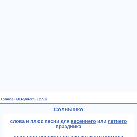
Главная
/
Методитека
/
Песни
Солнышко
слова и плюс песни для
весеннего
или
летнего
праздника
клип снят специально для детского портала