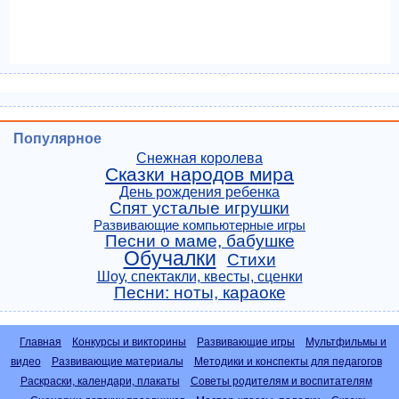
Популярное
Снежная королева
Сказки народов мира
День рождения ребенка
Спят усталые игрушки
Развивающие компьютерные игры
Песни о маме, бабушке
Обучалки
Стихи
Шоу, спектакли, квесты, сценки
Песни: ноты, караоке
Главная
Конкурсы и викторины
Развивающие игры
Мультфильмы и
видео
Развивающие материалы
Методики и конспекты для педагогов
Раскраски, календари, плакаты
Советы родителям и воспитателям