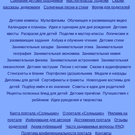
Сценарии детских праздников
Мастер-классы, поделки
Сказки,
рассказы, аудиокниги
Солнечные песни и стихи
Форум для родителей
Детские комиксы
Мультфильмы
Обучающее и развивающее видео
Календари и планеры
Идеи и сценарии для дня рождения
Детские
квесты
Раскраски для детей
Поделки и мастер-классы
Логические и
развивающие задания
Азбука и обучение чтению
Детские стихи
Занимательные загадки
Занимательная этика
Занимательная
география
Занимательная экономика
Занимательная химия
Занимательная физика
Занимательная астрономия
Занимательная
океанология
Детские частушки
Песни с нотами
Сказки в аудиоформате
Стенгазеты и бланки
Портфолио (до)школьника
Медали и награды
Дипломы для детей
Сертификаты и грамоты
Новогодние костюмы для
детей
Подбор имён и их значение
Советы и идеи для родителей
Рецепты полезных блюд для детей
Детские причёски
Путешествия с
ребёнком
Идеи рукоделия и творчества
Карта портала «Солнышко»
О портале «Солнышко»
Реклама на
портале
Информация для авторов
Достижения портала
Отзывы
родителей
Архив публикаций
Часто задаваемые вопросы (FAQ)
Политика конфиденциальности портала
Контакты