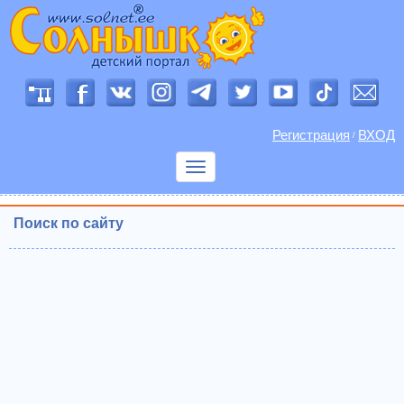
Регистрация
ВХОД
/
Показать
меню
Поиск по сайту