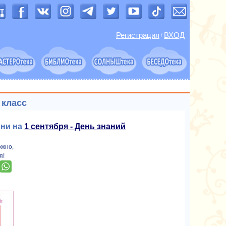
Регистрация
ВХОД
/
 класс
сни на
1 сентября - День знаний
ожно,
я!