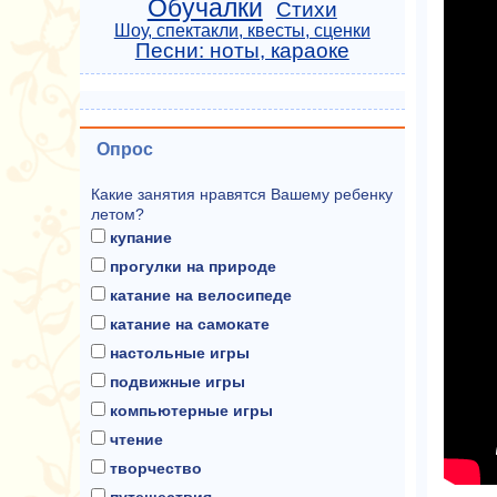
Обучалки
Стихи
Шоу, спектакли, квесты, сценки
Песни: ноты, караоке
Опрос
Какие занятия нравятся Вашему ребенку
летом?
купание
прогулки на природе
катание на велосипеде
катание на самокате
настольные игры
подвижные игры
компьютерные игры
чтение
творчество
путешествия