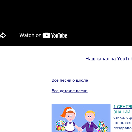
Наш канал на YouTu
Все песни о школе
Все детские песни
1 СЕНТЯ
ЗНАНИЙ
стихи, сц
стенгазет
поздравл