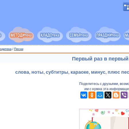
одитека
/
Песни
Первый раз в первый
слова, ноты, субтитры, караоке, минус, плюс пе
Поделитесь с друзьями, возм
им с нужна эта информаци