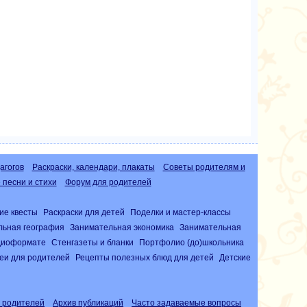
агогов
Раскраски, календари, плакаты
Советы родителям и
песни и стихи
Форум для родителей
ие квесты
Раскраски для детей
Поделки и мастер-классы
льная география
Занимательная экономика
Занимательная
удиоформате
Стенгазеты и бланки
Портфолио (до)школьника
еи для родителей
Рецепты полезных блюд для детей
Детские
 родителей
Архив публикаций
Часто задаваемые вопросы