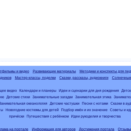
тфильмы и видео
Развивающие материалы
Методики и конспекты для пед
дников
Мастер-классы, поделки
Сказки, рассказы, аудиокниги
Солнечные 
щее видео
Календари и планеры
Идеи и сценарии для дня рождения
Детск
нию
Детские стихи
Занимательные загадки
Занимательная этика
Занимате
Занимательная океанология
Детские частушки
Песни с нотами
Сказки в а
ты
Новогодние костюмы для детей
Подбор имён и их значение
Советы и ид
причёски
Путешествия с ребёнком
Идеи рукоделия и творчества
клама на портале
Информация для авторов
Достижения портала
Отзывы