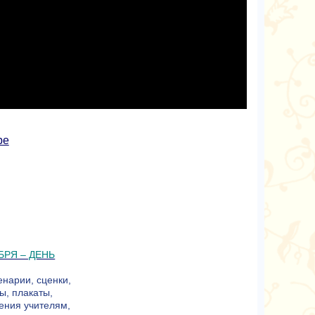
be
БРЯ – ДЕНЬ
енарии, сценки,
ы, плакаты,
ения учителям,