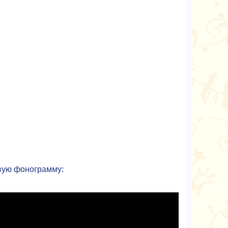
,
вую фонограмму: