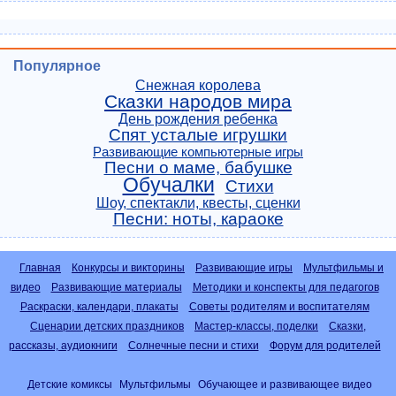
Популярное
Снежная королева
Сказки народов мира
День рождения ребенка
Спят усталые игрушки
Развивающие компьютерные игры
Песни о маме, бабушке
Обучалки
Стихи
Шоу, спектакли, квесты, сценки
Песни: ноты, караоке
Главная
Конкурсы и викторины
Развивающие игры
Мультфильмы и
видео
Развивающие материалы
Методики и конспекты для педагогов
Раскраски, календари, плакаты
Советы родителям и воспитателям
Сценарии детских праздников
Мастер-классы, поделки
Сказки,
рассказы, аудиокниги
Солнечные песни и стихи
Форум для родителей
Детские комиксы
Мультфильмы
Обучающее и развивающее видео