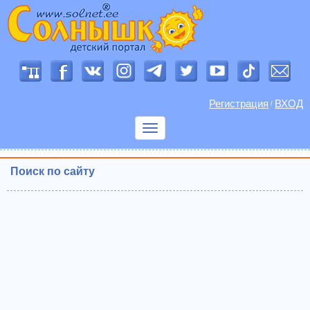
Регистрация
ВХОД
/
Показать
меню
Поиск по сайту