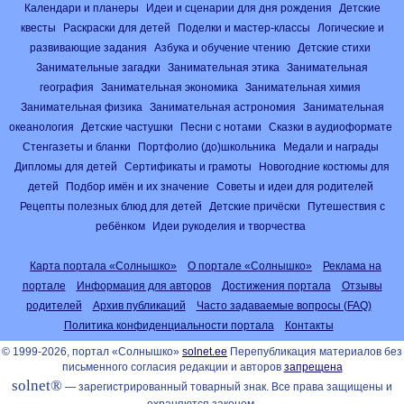
Календари и планеры
Идеи и сценарии для дня рождения
Детские
квесты
Раскраски для детей
Поделки и мастер-классы
Логические и
развивающие задания
Азбука и обучение чтению
Детские стихи
Занимательные загадки
Занимательная этика
Занимательная
география
Занимательная экономика
Занимательная химия
Занимательная физика
Занимательная астрономия
Занимательная
океанология
Детские частушки
Песни с нотами
Сказки в аудиоформате
Стенгазеты и бланки
Портфолио (до)школьника
Медали и награды
Дипломы для детей
Сертификаты и грамоты
Новогодние костюмы для
детей
Подбор имён и их значение
Советы и идеи для родителей
Рецепты полезных блюд для детей
Детские причёски
Путешествия с
ребёнком
Идеи рукоделия и творчества
Карта портала «Солнышко»
О портале «Солнышко»
Реклама на
портале
Информация для авторов
Достижения портала
Отзывы
родителей
Архив публикаций
Часто задаваемые вопросы (FAQ)
Политика конфиденциальности портала
Контакты
© 1999-2026, портал «Солнышко»
solnet.ee
Перепубликация материалов без
письменного согласия редакции и авторов
запрещена
solnet®
— зарегистрированный товарный знак. Все права защищены и