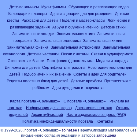
Детские комиксы
Мультфильмы
Обучающее и развивающее видео
Календари и планеры
Идеи и сценарии для дня рождения
Детские
квесты
Раскраски для детей
Поделки и мастер-классы
Логические и
развивающие задания
Азбука и обучение чтению
Детские стихи
Занимательные загадки
Занимательная этика
Занимательная
география
Занимательная экономика
Занимательная химия
Занимательная физика
Занимательная астрономия
Занимательная
океанология
Детские частушки
Песни с нотами
Сказки в аудиоформате
Стенгазеты и бланки
Портфолио (до)школьника
Медали и награды
Дипломы для детей
Сертификаты и грамоты
Новогодние костюмы для
детей
Подбор имён и их значение
Советы и идеи для родителей
Рецепты полезных блюд для детей
Детские причёски
Путешествия с
ребёнком
Идеи рукоделия и творчества
Карта портала «Солнышко»
О портале «Солнышко»
Реклама на
портале
Информация для авторов
Достижения портала
Отзывы
родителей
Архив публикаций
Часто задаваемые вопросы (FAQ)
Политика конфиденциальности портала
Контакты
© 1999-2026, портал «Солнышко»
solnet.ee
Перепубликация материалов без
письменного согласия редакции и авторов
запрещена