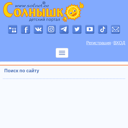
Регистрация
ВХОД
/
Показать
меню
Поиск по сайту