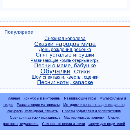
Популярное
Снежная королева
Сказки народов мира
День рождения ребенка
Спят усталые игрушки
Развивающие компьютерные игры
Песни о маме, бабушке
Обучалки
Стихи
Шоу, спектакли, квесты, сценки
Песни: ноты, караоке
Главная
Конкурсы и викторины
Развивающие игры
Мультфильмы и
видео
Развивающие материалы
Методики и конспекты для педагогов
Раскраски, календари, плакаты
Советы родителям и воспитателям
Сценарии детских праздников
Мастер-классы, поделки
Сказки,
рассказы, аудиокниги
Солнечные песни и стихи
Форум для родителей