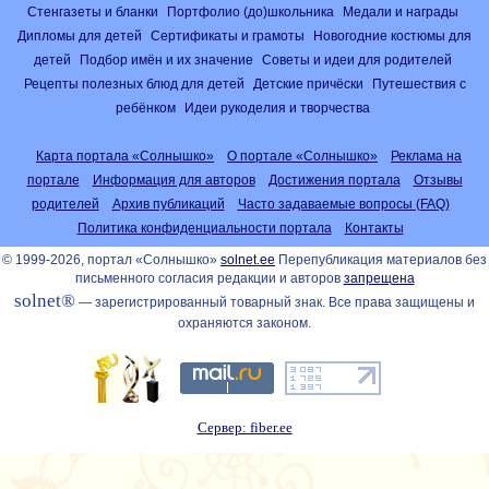
Стенгазеты и бланки
Портфолио (до)школьника
Медали и награды
Дипломы для детей
Сертификаты и грамоты
Новогодние костюмы для
детей
Подбор имён и их значение
Советы и идеи для родителей
Рецепты полезных блюд для детей
Детские причёски
Путешествия с
ребёнком
Идеи рукоделия и творчества
Карта портала «Солнышко»
О портале «Солнышко»
Реклама на
портале
Информация для авторов
Достижения портала
Отзывы
родителей
Архив публикаций
Часто задаваемые вопросы (FAQ)
Политика конфиденциальности портала
Контакты
© 1999-2026, портал «Солнышко»
solnet.ee
Перепубликация материалов без
письменного согласия редакции и авторов
запрещена
solnet®
— зарегистрированный товарный знак. Все права защищены и
охраняются законом.
Сервер: fiber.ee