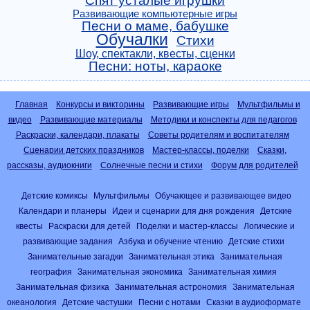
Спят усталые игрушки
Развивающие компьютерные игры
Песни о маме, бабушке
Обучалки
Стихи
Шоу, спектакли, квесты, сценки
Песни: ноты, караоке
Главная
Конкурсы и викторины
Развивающие игры
Мультфильмы и
видео
Развивающие материалы
Методики и конспекты для педагогов
Раскраски, календари, плакаты
Советы родителям и воспитателям
Сценарии детских праздников
Мастер-классы, поделки
Сказки,
рассказы, аудиокниги
Солнечные песни и стихи
Форум для родителей
Детские комиксы
Мультфильмы
Обучающее и развивающее видео
Календари и планеры
Идеи и сценарии для дня рождения
Детские
квесты
Раскраски для детей
Поделки и мастер-классы
Логические и
развивающие задания
Азбука и обучение чтению
Детские стихи
Занимательные загадки
Занимательная этика
Занимательная
география
Занимательная экономика
Занимательная химия
Занимательная физика
Занимательная астрономия
Занимательная
океанология
Детские частушки
Песни с нотами
Сказки в аудиоформате