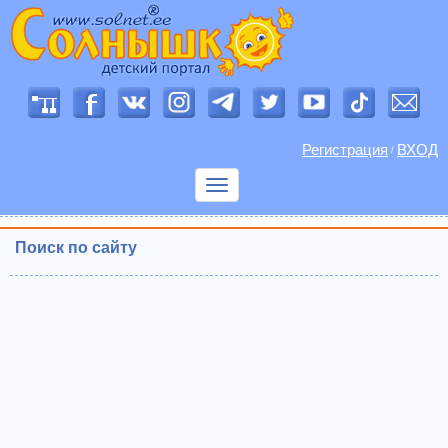
Регистрация
ВХОД
/
Показать
меню
Поиск по сайту