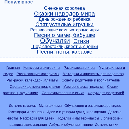
Популярное
Снежная королева
Сказки народов мира
День рождения ребенка
Спят усталые игрушки
Развивающие компьютерные игры
Песни о маме, бабушке
Обучалки
Стихи
Шоу, спектакли, квесты, сценки
Песни: ноты, караоке
Главная
Конкурсы и викторины
Развивающие игры
Мультфильмы и
видео
Развивающие материалы
Методики и конспекты для педагогов
Раскраски, календари, плакаты
Советы родителям и воспитателям
Сценарии детских праздников
Мастер-классы, поделки
Сказки,
рассказы, аудиокниги
Солнечные песни и стихи
Форум для родителей
Детские комиксы
Мультфильмы
Обучающее и развивающее видео
Календари и планеры
Идеи и сценарии для дня рождения
Детские
квесты
Раскраски для детей
Поделки и мастер-классы
Логические и
развивающие задания
Азбука и обучение чтению
Детские стихи