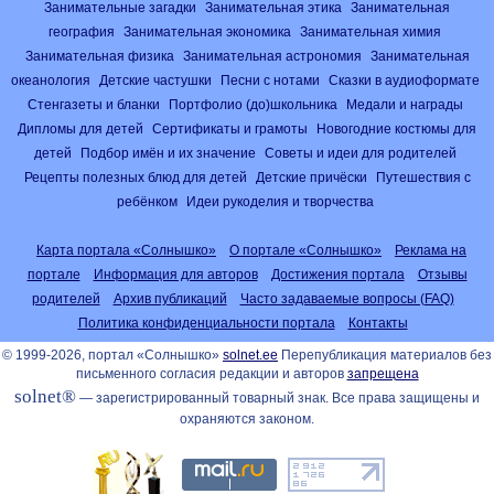
Занимательные загадки
Занимательная этика
Занимательная
география
Занимательная экономика
Занимательная химия
Занимательная физика
Занимательная астрономия
Занимательная
океанология
Детские частушки
Песни с нотами
Сказки в аудиоформате
Стенгазеты и бланки
Портфолио (до)школьника
Медали и награды
Дипломы для детей
Сертификаты и грамоты
Новогодние костюмы для
детей
Подбор имён и их значение
Советы и идеи для родителей
Рецепты полезных блюд для детей
Детские причёски
Путешествия с
ребёнком
Идеи рукоделия и творчества
Карта портала «Солнышко»
О портале «Солнышко»
Реклама на
портале
Информация для авторов
Достижения портала
Отзывы
родителей
Архив публикаций
Часто задаваемые вопросы (FAQ)
Политика конфиденциальности портала
Контакты
© 1999-2026, портал «Солнышко»
solnet.ee
Перепубликация материалов без
письменного согласия редакции и авторов
запрещена
solnet®
— зарегистрированный товарный знак. Все права защищены и
охраняются законом.