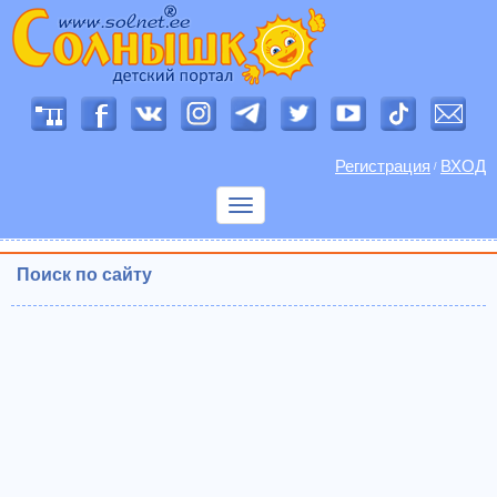
Регистрация
ВХОД
/
Показать
меню
Поиск по сайту