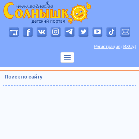
Регистрация
ВХОД
/
Показать
меню
Поиск по сайту