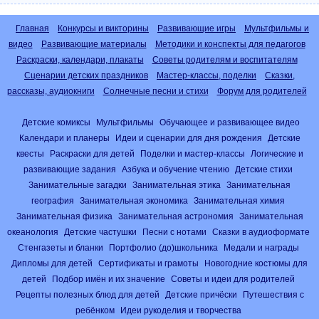
Главная
Конкурсы и викторины
Развивающие игры
Мультфильмы и
видео
Развивающие материалы
Методики и конспекты для педагогов
Раскраски, календари, плакаты
Советы родителям и воспитателям
Сценарии детских праздников
Мастер-классы, поделки
Сказки,
рассказы, аудиокниги
Солнечные песни и стихи
Форум для родителей
Детские комиксы
Мультфильмы
Обучающее и развивающее видео
Календари и планеры
Идеи и сценарии для дня рождения
Детские
квесты
Раскраски для детей
Поделки и мастер-классы
Логические и
развивающие задания
Азбука и обучение чтению
Детские стихи
Занимательные загадки
Занимательная этика
Занимательная
география
Занимательная экономика
Занимательная химия
Занимательная физика
Занимательная астрономия
Занимательная
океанология
Детские частушки
Песни с нотами
Сказки в аудиоформате
Стенгазеты и бланки
Портфолио (до)школьника
Медали и награды
Дипломы для детей
Сертификаты и грамоты
Новогодние костюмы для
детей
Подбор имён и их значение
Советы и идеи для родителей
Рецепты полезных блюд для детей
Детские причёски
Путешествия с
ребёнком
Идеи рукоделия и творчества