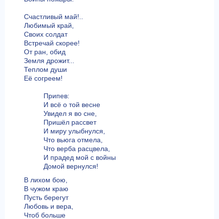
Счастливый май!..
Любимый край,
Своих солдат
Встречай скорее!
От ран, обид
Земля дрожит...
Теплом души
Её согреем!
Припев:
И всё о той весне
Увидел я во сне,
Пришёл рассвет
И миру улыбнулся,
Что вьюга отмела,
Что верба расцвела,
И прадед мой с войны
Домой вернулся!
В лихом бою,
В чужом краю
Пусть берегут
Любовь и вера,
Чтоб больше