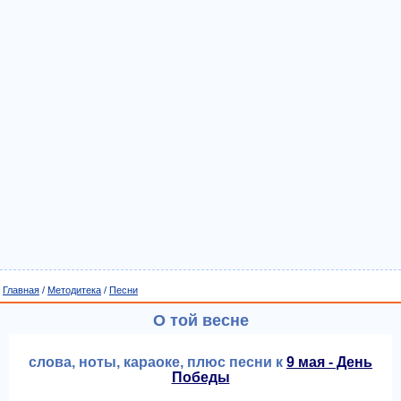
Главная
/
Методитека
/
Песни
О той весне
слова, ноты, караоке, плюс песни к
9 мая - День
Победы