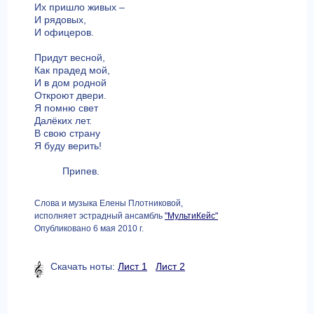
Их пришло живых –
И рядовых,
И офицеров.
Придут весной,
Как прадед мой,
И в дом родной
Откроют двери.
Я помню свет
Далёких лет.
В свою страну
Я буду верить!
Припев.
Слова и музыка Елены Плотниковой,
исполняет эстрадный ансамбль
"МультиКейс"
Опубликовано 6 мая 2010 г.
Скачать ноты:
Лист 1
Лист 2