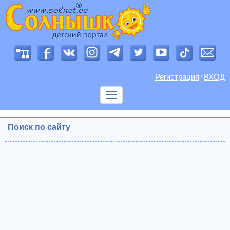
Регистрация
ВХОД
/
Показать
меню
Поиск по сайту