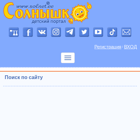
Регистрация
ВХОД
/
Показать
меню
Поиск по сайту