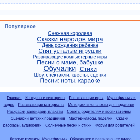
Популярное
Снежная королева
Сказки народов мира
День рождения ребенка
Спят усталые игрушки
Развивающие компьютерные игры
Песни о маме, бабушке
Обучалки
Стихи
Шоу, спектакли, квесты, сценки
Песни: ноты, караоке
Главная
Конкурсы и викторины
Развивающие игры
Мультфильмы и
видео
Развивающие материалы
Методики и конспекты для педагогов
Раскраски, календари, плакаты
Советы родителям и воспитателям
Сценарии детских праздников
Мастер-классы, поделки
Сказки,
рассказы, аудиокниги
Солнечные песни и стихи
Форум для родителей
Детские комиксы
Мультфильмы
Обучающее и развивающее видео