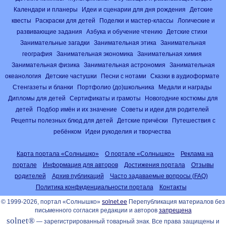
Календари и планеры
Идеи и сценарии для дня рождения
Детские
квесты
Раскраски для детей
Поделки и мастер-классы
Логические и
развивающие задания
Азбука и обучение чтению
Детские стихи
Занимательные загадки
Занимательная этика
Занимательная
география
Занимательная экономика
Занимательная химия
Занимательная физика
Занимательная астрономия
Занимательная
океанология
Детские частушки
Песни с нотами
Сказки в аудиоформате
Стенгазеты и бланки
Портфолио (до)школьника
Медали и награды
Дипломы для детей
Сертификаты и грамоты
Новогодние костюмы для
детей
Подбор имён и их значение
Советы и идеи для родителей
Рецепты полезных блюд для детей
Детские причёски
Путешествия с
ребёнком
Идеи рукоделия и творчества
Карта портала «Солнышко»
О портале «Солнышко»
Реклама на
портале
Информация для авторов
Достижения портала
Отзывы
родителей
Архив публикаций
Часто задаваемые вопросы (FAQ)
Политика конфиденциальности портала
Контакты
© 1999-2026, портал «Солнышко»
solnet.ee
Перепубликация материалов без
письменного согласия редакции и авторов
запрещена
solnet®
— зарегистрированный товарный знак. Все права защищены и