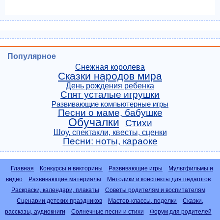
Популярное
Снежная королева
Сказки народов мира
День рождения ребенка
Спят усталые игрушки
Развивающие компьютерные игры
Песни о маме, бабушке
Обучалки
Стихи
Шоу, спектакли, квесты, сценки
Песни: ноты, караоке
Главная
Конкурсы и викторины
Развивающие игры
Мультфильмы и
видео
Развивающие материалы
Методики и конспекты для педагогов
Раскраски, календари, плакаты
Советы родителям и воспитателям
Сценарии детских праздников
Мастер-классы, поделки
Сказки,
рассказы, аудиокниги
Солнечные песни и стихи
Форум для родителей