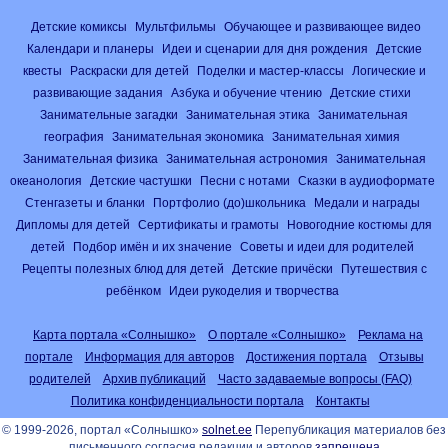
Детские комиксы
Мультфильмы
Обучающее и развивающее видео
Календари и планеры
Идеи и сценарии для дня рождения
Детские
квесты
Раскраски для детей
Поделки и мастер-классы
Логические и
развивающие задания
Азбука и обучение чтению
Детские стихи
Занимательные загадки
Занимательная этика
Занимательная
география
Занимательная экономика
Занимательная химия
Занимательная физика
Занимательная астрономия
Занимательная
океанология
Детские частушки
Песни с нотами
Сказки в аудиоформате
Стенгазеты и бланки
Портфолио (до)школьника
Медали и награды
Дипломы для детей
Сертификаты и грамоты
Новогодние костюмы для
детей
Подбор имён и их значение
Советы и идеи для родителей
Рецепты полезных блюд для детей
Детские причёски
Путешествия с
ребёнком
Идеи рукоделия и творчества
Карта портала «Солнышко»
О портале «Солнышко»
Реклама на
портале
Информация для авторов
Достижения портала
Отзывы
родителей
Архив публикаций
Часто задаваемые вопросы (FAQ)
Политика конфиденциальности портала
Контакты
© 1999-2026, портал «Солнышко»
solnet.ee
Перепубликация материалов без
письменного согласия редакции и авторов
запрещена