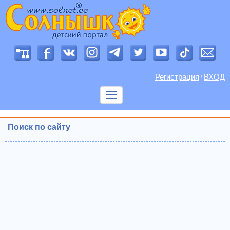
Регистрация
ВХОД
/
Показать
меню
Поиск по сайту