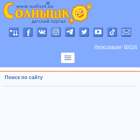
Регистрация
ВХОД
/
Показать
меню
Поиск по сайту