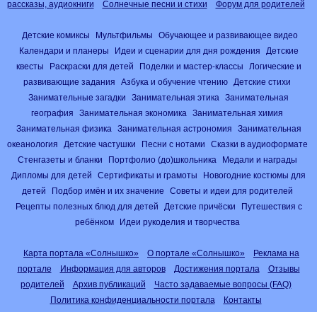
рассказы, аудиокниги
Солнечные песни и стихи
Форум для родителей
Детские комиксы
Мультфильмы
Обучающее и развивающее видео
Календари и планеры
Идеи и сценарии для дня рождения
Детские
квесты
Раскраски для детей
Поделки и мастер-классы
Логические и
развивающие задания
Азбука и обучение чтению
Детские стихи
Занимательные загадки
Занимательная этика
Занимательная
география
Занимательная экономика
Занимательная химия
Занимательная физика
Занимательная астрономия
Занимательная
океанология
Детские частушки
Песни с нотами
Сказки в аудиоформате
Стенгазеты и бланки
Портфолио (до)школьника
Медали и награды
Дипломы для детей
Сертификаты и грамоты
Новогодние костюмы для
детей
Подбор имён и их значение
Советы и идеи для родителей
Рецепты полезных блюд для детей
Детские причёски
Путешествия с
ребёнком
Идеи рукоделия и творчества
Карта портала «Солнышко»
О портале «Солнышко»
Реклама на
портале
Информация для авторов
Достижения портала
Отзывы
родителей
Архив публикаций
Часто задаваемые вопросы (FAQ)
Политика конфиденциальности портала
Контакты