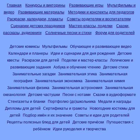
Главная
Конкурсы и викторины
Развивающие игры
Мультфильмы и
видео
Развивающие материалы
Методики и конспекты для педагогов
Раскраски, календари, плакаты
Советы родителям и воспитателям
Сценарии детских праздников
Мастер-классы, поделки
Сказки,
рассказы, аудиокниги
Солнечные песни и стихи
Форум для родителей
Детские комиксы
Мультфильмы
Обучающее и развивающее видео
Календари и планеры
Идеи и сценарии для дня рождения
Детские
квесты
Раскраски для детей
Поделки и мастер-классы
Логические и
развивающие задания
Азбука и обучение чтению
Детские стихи
Занимательные загадки
Занимательная этика
Занимательная
география
Занимательная экономика
Занимательная химия
Занимательная физика
Занимательная астрономия
Занимательная
океанология
Детские частушки
Песни с нотами
Сказки в аудиоформате
Стенгазеты и бланки
Портфолио (до)школьника
Медали и награды
Дипломы для детей
Сертификаты и грамоты
Новогодние костюмы для
детей
Подбор имён и их значение
Советы и идеи для родителей
Рецепты полезных блюд для детей
Детские причёски
Путешествия с
ребёнком
Идеи рукоделия и творчества