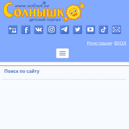
Регистрация
ВХОД
/
Показать
меню
Поиск по сайту