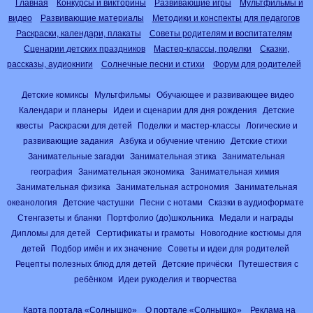
Главная
Конкурсы и викторины
Развивающие игры
Мультфильмы и
видео
Развивающие материалы
Методики и конспекты для педагогов
Раскраски, календари, плакаты
Советы родителям и воспитателям
Сценарии детских праздников
Мастер-классы, поделки
Сказки,
рассказы, аудиокниги
Солнечные песни и стихи
Форум для родителей
Детские комиксы
Мультфильмы
Обучающее и развивающее видео
Календари и планеры
Идеи и сценарии для дня рождения
Детские
квесты
Раскраски для детей
Поделки и мастер-классы
Логические и
развивающие задания
Азбука и обучение чтению
Детские стихи
Занимательные загадки
Занимательная этика
Занимательная
география
Занимательная экономика
Занимательная химия
Занимательная физика
Занимательная астрономия
Занимательная
океанология
Детские частушки
Песни с нотами
Сказки в аудиоформате
Стенгазеты и бланки
Портфолио (до)школьника
Медали и награды
Дипломы для детей
Сертификаты и грамоты
Новогодние костюмы для
детей
Подбор имён и их значение
Советы и идеи для родителей
Рецепты полезных блюд для детей
Детские причёски
Путешествия с
ребёнком
Идеи рукоделия и творчества
Карта портала «Солнышко»
О портале «Солнышко»
Реклама на