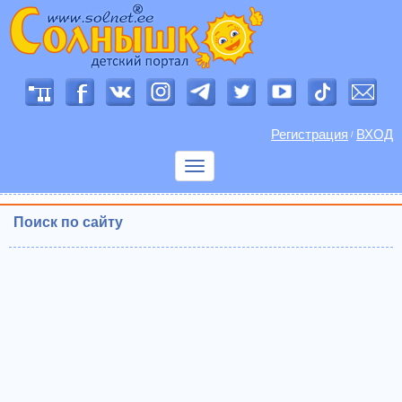
Регистрация
ВХОД
/
Показать
меню
Поиск по сайту