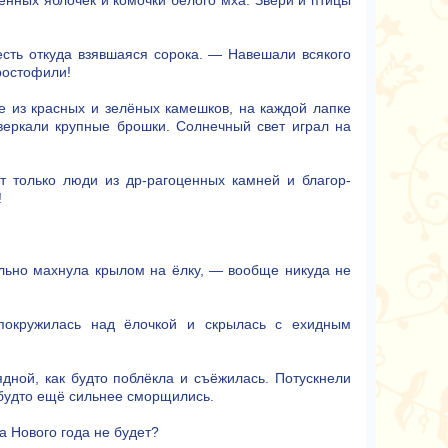
енных яблочек и комочки белого мха. Звери и птицы
сть откуда взявшаяся сорока. — Навешали всякого
ростофили!
е из красных и зелёных камешков, на каждой лапке
веркали крупные брошки. Солнечный свет играл на
 только люди из др-рагоценных камней и благор-
!
ельно махнула крылом на ёлку, — вообще никуда не
покружилась над ёлочкой и скрылась с ехидным
ядной, как будто поблёкла и съёжилась. Потускнели
 будто ещё сильнее сморщились.
а Нового года не будет?