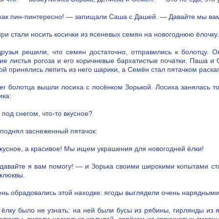
как пин-пинтересно! — запищали Саша с Дашей. — Давайте мы ва
ири стали носить косички из ясеневых семян на новогоднюю ёлочку.
друзья решили, что семян достаточно, отправились к болотцу. О
ие листья рогоза и его коричневые бархатистые початки. Паша и 
ой принялись лепить из него шарики, а Семён стал пятачком раскап
ег болотца вышли лосиха с лосёнком Зорькой. Лосиха занялась т
ика:
 под снегом, что-то вкусное?
поднял заснеженный пятачок:
кусное, а красивое! Мы ищем украшения для новогодней ёлки!
давайте я вам помогу! — и Зорька своими широкими копытами ста
 клюквы.
ень обрадовались этой находке: ягоды выглядели очень нарядными
 ёлку было не узнать: на ней были бусы из рябины, гирлянды из я