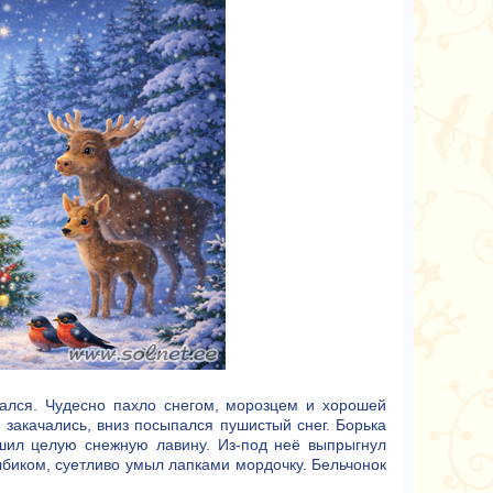
хался. Чудесно пахло снегом, морозцем и хорошей
 закачались, вниз посыпался пушистый снег. Борька
шил целую снежную лавину. Из-под неё выпрыгнул
олбиком, суетливо умыл лапками мордочку. Бельчонок