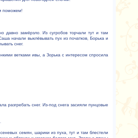
м поможем!
но давно замёрзло. Из сугробов торчали тут и там
Саша начали выклёвывать пух из початков, Борька и
ывать снег.
онкими ветками ивы, а Зорька с интересом спросила
ла разгребать снег. Из-под снега засияли пунцовые
.
сеневых семян, шарики из пуха, тут и там блестели