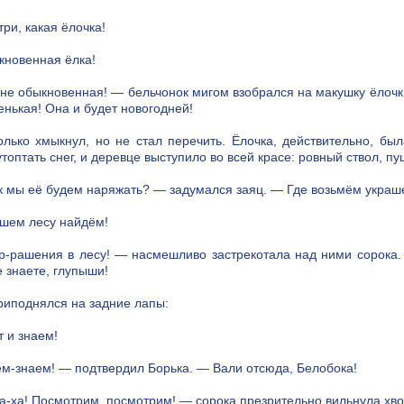
ри, какая ёлочка!
новенная ёлка!
 не обыкновенная! — бельчонок мигом взобрался на макушку ёлочк
енькая! Она и будет новогодней!
олько хмыкнул, но не стал перечить. Ёлочка, действительно, бы
утоптать снег, и деревце выступило во всей красе: ровный ствол, п
к мы её будем наряжать? — задумался заяц. — Где возьмём украш
шем лесу найдём!
р-рашения в лесу! — насмешливо застрекотала над ними сорока. 
 знаете, глупыши!
риподнялся на задние лапы:
т и знаем!
м-знаем! — подтвердил Борька. — Вали отсюда, Белобока!
а-ха! Посмотрим, посмотрим! — сорока презрительно вильнула хвос