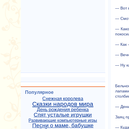
— Вот 
— Смот
— Како
покоси
— Как 
— Вечн
— Ну к
Бельчо
лапами
Популярное
столби
Снежная королева
Сказки народов мира
— Дени
День рождения ребенка
Спят усталые игрушки
Заяц п
Развивающие компьютерные игры
Песни о маме, бабушке
— Куд