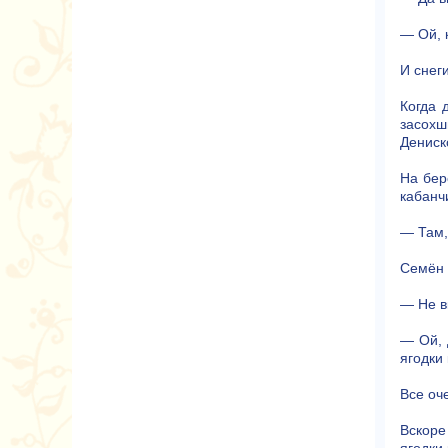
— Ой, 
И снег
Когда 
засохш
Дениск
На бер
кабанч
— Там,
Семён 
— Не в
— Ой, 
ягодки
Все оч
Вскоре