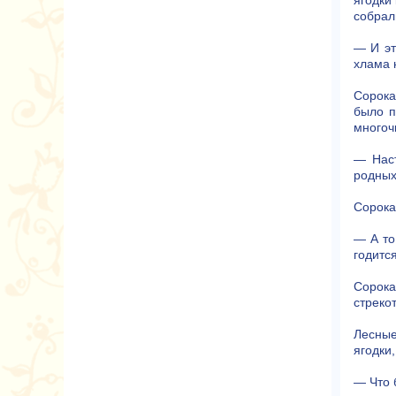
ягодки
собрал
— И эт
хлама 
Сорока
было п
многоч
— Наст
родных
Сорока
— А то
годитс
Сорока
стреко
Лесные
ягодки
— Что 