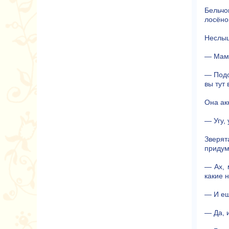
Бельчо
лосёно
Неслыш
— Мама
— Подо
вы тут 
Она ак
— Угу, 
Зверят
придум
— Ах, 
какие 
— И ещ
— Да, и