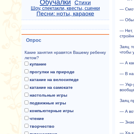
Обучалки
Стихи
Шоу, спектакли, квесты, сценки
— Смот
Песни: ноты, караоке
— Обык
— Нет,
стройн
Опрос
Заяц т
чтобы 
Какие занятия нравятся Вашему ребенку
летом?
— А ка
купание
прогулки на природе
— В на
катание на велосипеде
— Укр-
катание на самокате
вообще
настольные игры
Заяц п
подвижные игры
компьютерные игры
— А во
чтение
— Знае
творчество
— Ха-х
путешествия