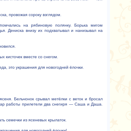
ска, провожая сороку взглядом.
омчались на рябиновую полянку. Борька мигом
дья. Дениска внизу их подхватывал и нанизывал на
новился.
ых кисточек вместе со снегом.
да, это украшения для новогодней ёлочки.
ясеня. Бельчонок срывал метёлки с веток и бросал
згар работы прилетели два снегиря — Саша и Даша.
ать семечки из ясеневых крылаток.
 украшения для новогодней ёлочки!