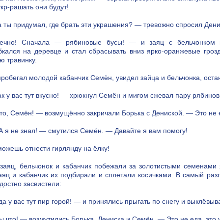
укр-рашать они будут!
а ты придумал, где брать эти украшения? — тревожно спросил Дени
ечно! Сначала — рябиновые бусы! — и заяц с бельчонком п
бкался на деревце и стал сбрасывать вниз ярко-оранжевые гроз
ю травинку.
робегал молодой кабанчик Семён, увидел зайца и бельчонка, оста
ак у вас тут вкусно! — хрюкнул Семён и мигом сжевал пару рябинов
то, Семён! — возмущённо закричали Борька с Дениской. — Это не е
А я не знал! — смутился Семён. — Давайте я вам помогу!
можешь отнести гирлянду на ёлку!
заяц, бельчонок и кабанчик побежали за золотистыми семенами 
заяц и кабанчик их подбирали и сплетали косичками. В самый ра
достно засвистели:
да у вас тут пир горой! — и принялись прыгать по снегу и выклёвыв
ы что! — возмутились Борька, Дениска и Семён. — Это не еда, это