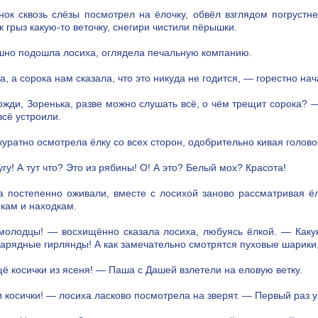
нок сквозь слёзы посмотрел на ёлочку, обвёл взглядом погрустн
к грыз какую-то веточку, снегири чистили пёрышки.
но подошла лосиха, оглядела печальную компанию.
, а сорока нам сказала, что это никуда не годится, — горестно нач
жди, Зоренька, разве можно слушать всё, о чём трещит сорока? —
всё устроили.
куратно осмотрела ёлку со всех сторон, одобрительно кивая голово
угу! А тут что? Это из рябины! О! А это? Белый мох? Красота!
а постепенно оживали, вместе с лосихой заново рассматривая ё
кам и находкам.
молодцы! — восхищённо сказала лосиха, любуясь ёлкой. — Какую
нарядные гирлянды! А как замечательно смотрятся пуховые шарики,
ё косички из ясеня! — Паша с Дашей взлетели на еловую ветку.
 косички! — лосиха ласково посмотрела на зверят. — Первый раз у 