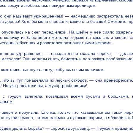
 клюквы, висели несколько желудей, серёжки из коричневых сморщ
ись вокруг и любовались невиданным зрелищем.
о они называют укр-рашением! — насмешливо застрекотала неве
на дерево! Хоть бы меня спросили, какие они бывают! Смотрите, п
 опустилась на снег перед ёлкой. На шейке у неё сияло ожерель
о колечку из блестящего металла и даже на крыльях и хвосте с
исленных бусинах и разлетался разноцветными искрами.
оящие укр-рашения, — назидательно сказала сорока, — делают
 металлов! Они должны сиять, блистать и пор-ражать воображение
 кокетливо вытянула лапку, любуясь своим колечком.
, что вы тут понаделали из лесных отходов, — она пренебрежит
я! Не укр-рашатели вы, а мусор-росборщики!
 с трудом взлетела, позвякивая всеми бусами и брошками, 
таньем.
 зверята приуныли. Ёлочка, только что казавшаяся им такой нар
, пожухли семена, потемнели мох и пуховые шарики, а яблочки как
будем делать, Борька? — спросил друга заяц. — Неужели праздник