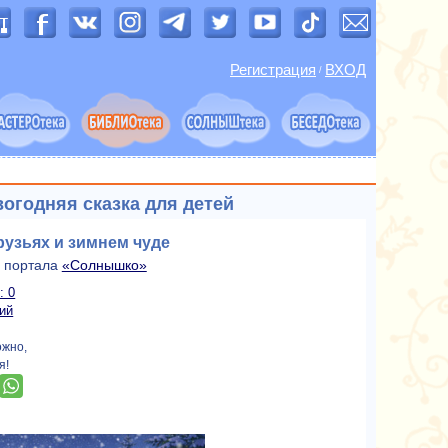
Регистрация
ВХОД
/
огодняя сказка для детей
рузьях и зимнем чуде
й портала
«Солнышко»
: 0
ий
ожно,
я!