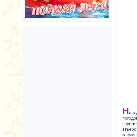
Н
аст
погодо
спусти
взъеро
засмеял