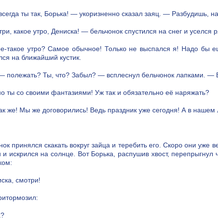
всегда ты так, Борька! — укоризненно сказал заяц. — Разбудишь, н
ри, какое утро, Дениска! — бельчонок спустился на снег и уселся 
е-такое утро? Самое обычное! Только не выспался я! Надо бы е
лся на ближайший кустик.
— полежать? Ты, что? Забыл? — всплеснул бельчонок лапками. — 
о ты со своими фантазиями! Уж так и обязательно её наряжать?
ак же! Мы же договорились! Ведь праздник уже сегодня! А в нашем
нок принялся скакать вокруг зайца и теребить его. Скоро они уже в
 и искрился на солнце. Вот Борька, распушив хвост, перепрыгнул ч
ком:
ска, смотри!
ритормозил:
а?