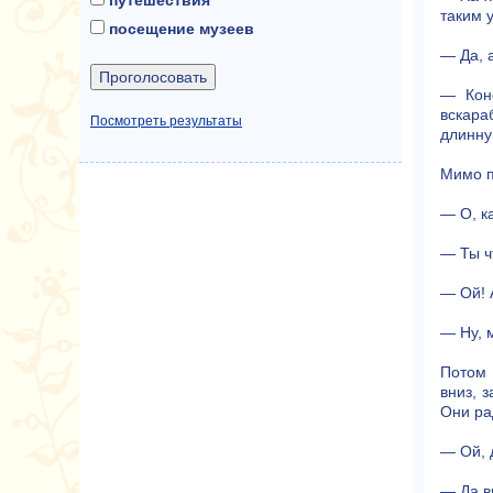
таким 
посещение музеев
— Да, 
— Кон
вскара
Посмотреть результаты
длинну
Мимо п
— О, к
— Ты ч
— Ой! 
— Ну, 
Потом 
вниз, 
Они ра
— Ой, 
— Да в