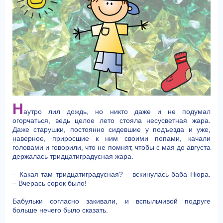
Н
аутро лил дождь, но никто даже и не подумал
огорчаться, ведь целое лето стояла несусветная жара.
Даже старушки, постоянно сидевшие у подъезда и уже,
наверное, приросшие к ним своими попами, качали
головами и говорили, что не помнят, чтобы с мая до августа
держалась тридцатиградусная жара.
– Какая там тридцатиградусная? – вскинулась баба Нюра.
– Вчерась сорок было!
Бабульки согласно закивали, и вспыльчивой подруге
больше нечего было сказать.