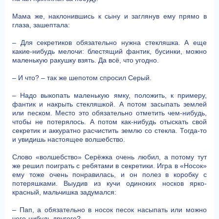
Мама же, наклонившись к сыну и заглянув ему прямо в
глаза, зашептала:
– Для секретиков обязательно нужна стекляшка. А еще
какие-нибудь мелочи: блестящий фантик, бусинки, можно
маленькую ракушку взять. Да всё, что угодно.
– И что? – так же шепотом спросил Серый.
– Надо выкопать маленькую ямку, положить, к примеру,
фантик и накрыть стекляшкой. А потом засыпать землей
или песком. Место это обязательно отметить чем-нибудь,
чтобы не потерялось. А потом как-нибудь отыскать свой
секретик и аккуратно расчистить землю со стекла. Тогда-то
и увидишь настоящее волшебство.
Слово «волшебство» Серёжка очень любил, а потому тут
же решил поиграть с ребятами в секретики. Игра в «Носок»
ему тоже очень понравилась, и он полез в коробку с
потеряшками. Выудив из кучи одиноких носков ярко-
красный, мальчишка задумался:
– Пап, а обязательно в носок песок насыпать или можно
чего-нибудь другого?