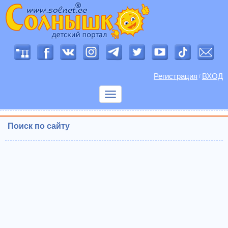
Регистрация
ВХОД
/
Показать
меню
Поиск по сайту