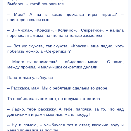
Выберешь, какой понравится.
– Мам? А ты в какие девчачьи игры играла? –
поинтересовался сын.
– В «Числа», «Краски», «Колечко», «Секретики», – начала
перечислять мама, на что папа только засмеялся.
— Вот уж скукота, так скукота. «Краски» еще ладно, хоть
побегать можно, а «Секретики»?
– Много ты понимаешь! – обиделась мама. – С нами,
между прочим, и мальчишки секретики делали.
Папа только улыбнулся.
– Расскажи, мам! Мы с ребятами сделаем во дворе.
Та пообижалась немного, но подумав, ответила:
– Ладно, тебе расскажу. А тебе, папочка, за то, что над
девчачьими играми смеялся, мыть посуду!
– Ну и помою, – улыбнулся тот в ответ, включил воду и
начал принялся за посуду.