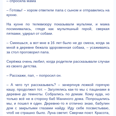
– спросила мама
– Готовы! – хором ответили папа с сыном и отправились на
кухню.
На кухне по телевизору показывали мультики, и мама
посмеивалась, глядя как мультяшный герой, сверкая
пятками, удирал от собаки.
– Смеешься, а вот мне в 16 лет было не до смеха, когда за
мной в деревне бежала здоровенная собака, – усаживаясь
за стол проговорил папа.
Серёжка очень любил, когда родители рассказывали случаи
из своего детства.
– Расскажи, пап, – попросил он.
– А чего тут рассказывать? – зачерпнув ложкой горячую
кашу, продолжил тот. – Загулялись как-то мы с пацанами в
деревне до темноты. Собрались по домам. Кому куда, но
только всё не в сторону баб Маниного дома. Попрощались
мы, и пошел я один. Деревню-то я отлично знаю, бабулин
дом с закрытыми глазами найду. Иду себе посвистываю,
чтоб не страшно было. Луна светит. Сверчки поют. Красота,