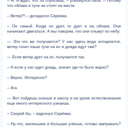
– А! Я ждал, что ты спросишь, – улыбнулся папа. – Потому
что облака и тучи не стоят на месте.
– Ветер?! – догадался Серёжка.
– Он самый. Когда он дует, то дует и на облака. Они
начинают двигаться. А мы говорим, что они плывут по небу.
— Это что же получается? У нас здесь вода испаряется,
ветер гонит наши тучи на юг и дожди идут там?
— Если ветер дует на юг, получается так.
– А если у нас идет дождь, значит где-то было жарко?
– Верно. Интересно?
– Ага.
— Вот пойдешь осенью в школу и на уроке естествознания
еще много интересного узнаешь.
– Скорей бы, – вздохнул Серёжка.
– Ну что, маленькие и большие учёные, готовы завтракать?