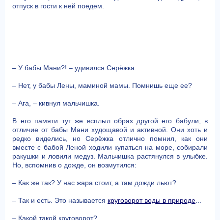
отпуск в гости к ней поедем.
– У бабы Мани?! – удивился Серёжка.
– Нет, у бабы Лены, маминой мамы. Помнишь еще ее?
– Ага, – кивнул мальчишка.
В его памяти тут же всплыл образ другой его бабули, в
отличие от бабы Мани худощавой и активной. Они хоть и
редко виделись, но Серёжка отлично помнил, как они
вместе с бабой Леной ходили купаться на море, собирали
ракушки и ловили медуз. Мальчишка растянулся в улыбке.
Но, вспомнив о дожде, он возмутился:
– Как же так? У нас жара стоит, а там дожди льют?
– Так и есть. Это называется
круговорот воды в природе
...
– Какой такой круговорот?