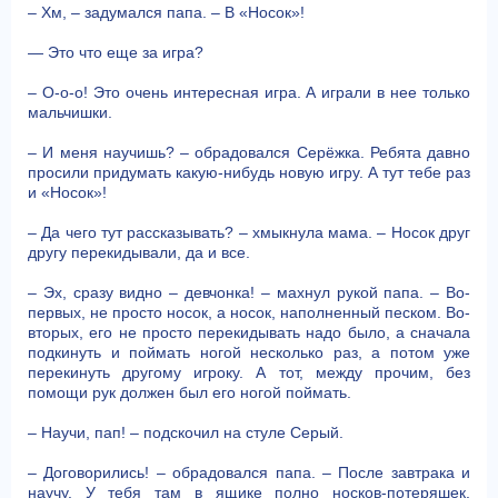
– Хм, – задумался папа. – В «Носок»!
— Это что еще за игра?
– О-о-о! Это очень интересная игра. А играли в нее только
мальчишки.
– И меня научишь? – обрадовался Серёжка. Ребята давно
просили придумать какую-нибудь новую игру. А тут тебе раз
и «Носок»!
– Да чего тут рассказывать? – хмыкнула мама. – Носок друг
другу перекидывали, да и все.
– Эх, сразу видно – девчонка! – махнул рукой папа. – Во-
первых, не просто носок, а носок, наполненный песком. Во-
вторых, его не просто перекидывать надо было, а сначала
подкинуть и поймать ногой несколько раз, а потом уже
перекинуть другому игроку. А тот, между прочим, без
помощи рук должен был его ногой поймать.
– Научи, пап! – подскочил на стуле Серый.
– Договорились! – обрадовался папа. – После завтрака и
научу. У тебя там в ящике полно носков-потеряшек.