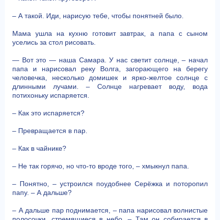
– А такой. Иди, нарисую тебе, чтобы понятней было.
Мама ушла на кухню готовит завтрак, а папа с сыном
уселись за стол рисовать.
— Вот это — наша Самара. У нас светит солнце, – начал
папа и нарисовал реку Волга, загорающего на берегу
человечка, несколько домишек и ярко-желтое солнце с
длинными лучами. – Солнце нагревает воду, вода
потихоньку испаряется.
– Как это испаряется?
– Превращается в пар.
– Как в чайнике?
– Не так горячо, но что-то вроде того, – хмыкнул папа.
– Понятно, – устроился поудобнее Серёжка и поторопил
папу. – А дальше?
– А дальше пар поднимается, – папа нарисовал волнистые
полосочки, стремящиеся в небо. – Там он собирается в