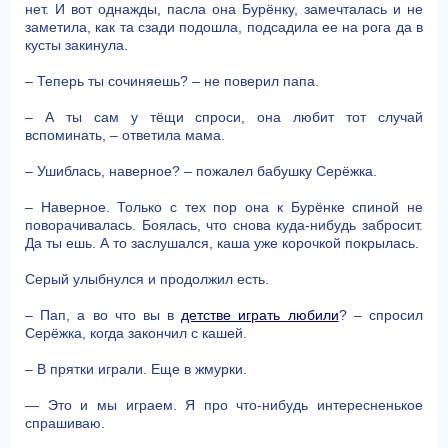
нет. И вот однажды, пасла она Бурёнку, замечталась и не
заметила, как та сзади подошла, подсадила ее на рога да в
кусты закинула.
– Теперь ты сочиняешь? – не поверил папа.
– А ты сам у тёщи спроси, она любит тот случай
вспоминать, – ответила мама.
– Ушиблась, наверное? – пожалел бабушку Серёжка.
– Наверное. Только с тех пор она к Бурёнке спиной не
поворачивалась. Боялась, что снова куда-нибудь забросит.
Да ты ешь. А то заслушался, каша уже корочкой покрылась.
Серый улыбнулся и продолжил есть.
– Пап, а во что вы в
детстве играть любили
? – спросил
Серёжка, когда закончил с кашей.
– В прятки играли. Еще в жмурки.
— Это и мы играем. Я про что-нибудь интересненькое
спрашиваю.