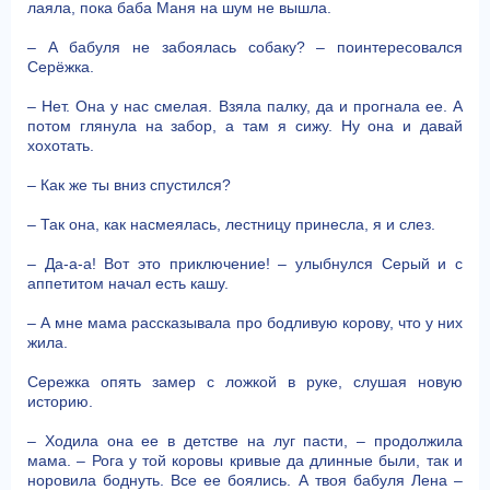
лаяла, пока баба Маня на шум не вышла.
– А бабуля не забоялась собаку? – поинтересовался
Серёжка.
– Нет. Она у нас смелая. Взяла палку, да и прогнала ее. А
потом глянула на забор, а там я сижу. Ну она и давай
хохотать.
– Как же ты вниз спустился?
– Так она, как насмеялась, лестницу принесла, я и слез.
– Да-а-а! Вот это приключение! – улыбнулся Серый и с
аппетитом начал есть кашу.
– А мне мама рассказывала про бодливую корову, что у них
жила.
Сережка опять замер с ложкой в руке, слушая новую
историю.
– Ходила она ее в детстве на луг пасти, – продолжила
мама. – Рога у той коровы кривые да длинные были, так и
норовила боднуть. Все ее боялись. А твоя бабуля Лена –