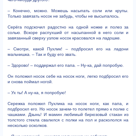
– Конечно, можно. Можешь насыпать соли или крупы.
Только завязать носок не забудь, чтобы не высыпалось.
Серёга подскочил радостно на одной ножке и полез за
солью. Вскоре распухший от насыпанной в него соли и
завязанный сверху узлом носок красовался на ладошке.
– Смотри, какой Пухлик! – подбросил его на ладони
мальчишка. – Так и буду его звать.
– Здорово! – поддержал его папа. – Ну-ка, дай попробую.
Он положил носок себе на носок ноги, легко подбросил его
и снова поймал ногой.
– Ух ты! А ну-ка, я попробую!
Сережка положил Пухлика на носок ноги, как папа, и
подбросил его. Но носок зачем-то полетел прямо к полке с
чашками. Дзынь! И мамин любимый бирюзовый стакан из
толстого стекла свалился с полки на пол и раскололся на
несколько осколков.