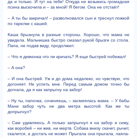
да и только. И тут на тебе! Откуда ни возьмись громадная
псина выскочила и – за мной! Я бегом. Она не отстаёт!
– А ты бы закричал! – разволновался сын и треснул ложкой
по тарелке с кашей.
Каша брызнула в разные стороны. Хорошо, что мама не
увидела. Мальчишка быстро смазал рукой брызги со стола.
Папа, не подав виду, продолжил:
– Что я девчонка что ли кричать? Я еще быстрей побежал!
– А она?
– И она быстрей. Уж и до дома недалеко, но чувствую, что
догоняет. Не успеть мне. Перед самым домом точно бы
догнала, да я как запрыгну на забор!
– Ну ты, папочка, сочиняешь, – засмеялась мама. – У бабы
Мани забор чуть не два метра высотой. Как же ты
допрыгнул?
– Сам удивляюсь. А только запрыгнул я на забор и сижу,
как воробей – ни жив, ни мертв. Собака внизу скачет, рычит,
скалится, а достать не может. Прыгала она прыгала, лаяла-