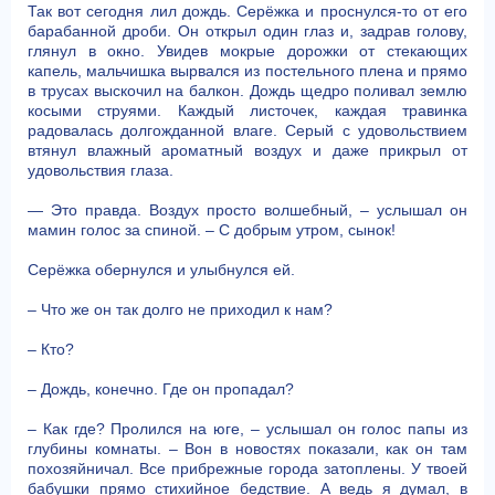
Так вот сегодня лил дождь. Серёжка и проснулся-то от его
барабанной дроби. Он открыл один глаз и, задрав голову,
глянул в окно. Увидев мокрые дорожки от стекающих
капель, мальчишка вырвался из постельного плена и прямо
в трусах выскочил на балкон. Дождь щедро поливал землю
косыми струями. Каждый листочек, каждая травинка
радовалась долгожданной влаге. Серый с удовольствием
втянул влажный ароматный воздух и даже прикрыл от
удовольствия глаза.
— Это правда. Воздух просто волшебный, – услышал он
мамин голос за спиной. – С добрым утром, сынок!
Серёжка обернулся и улыбнулся ей.
– Что же он так долго не приходил к нам?
– Кто?
– Дождь, конечно. Где он пропадал?
– Как где? Пролился на юге, – услышал он голос папы из
глубины комнаты. – Вон в новостях показали, как он там
похозяйничал. Все прибрежные города затоплены. У твоей
бабушки прямо стихийное бедствие. А ведь я думал, в