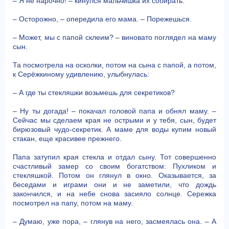
– Я не нарочно! – кинулся мальчишка их собирать.
– Осторожно, – опередила его мама. – Порежешься.
– Может, мы с папой склеим? – виновато поглядел на маму
сын.
Та посмотрела на осколки, потом на сына с папой, а потом,
к Серёжкиному удивлению, улыбнулась:
– А где ты стекляшки возьмешь для секретиков?
– Ну ты догада! – покачал головой папа и обнял маму. –
Сейчас мы сделаем края не острыми и у тебя, сын, будет
бирюзовый чудо-секретик. А маме для воды купим новый
стакан, еще красивее прежнего.
Папа затупил края стекла и отдал сыну. Тот совершенно
счастливый замер со своим богатством: Пухликом и
стекляшкой. Потом он глянул в окно. Оказывается, за
беседами и играми они и не заметили, что дождь
закончился, и на небе снова засияло солнце. Сережка
посмотрел на папу, потом на маму.
– Думаю, уже пора, – глянув на него, засмеялась она. – А