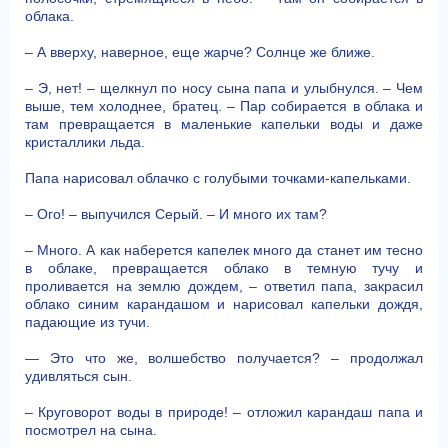
облака.
– А вверху, наверное, еще жарче? Солнце же ближе.
– Э, нет! – щелкнул по носу сына папа и улыбнулся. – Чем
выше, тем холоднее, братец. – Пар собирается в облака и
там превращается в маленькие капельки воды и даже
кристаллики льда.
Папа нарисовал облачко с голубыми точками-капельками.
– Ого! – выпучился Серый. – И много их там?
– Много. А как наберется капелек много да станет им тесно
в облаке, превращается облако в темную тучу и
проливается на землю дождем, – ответил папа, закрасил
облако синим карандашом и нарисовал капельки дождя,
падающие из тучи.
— Это что же, волшебство получается? – продолжал
удивляться сын.
– Круговорот воды в природе! – отложил карандаш папа и
посмотрел на сына.