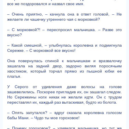
все же поздоровался и назвал свое имя.
– Очень приятно, – качнула она в ответ головой, – Не
желаете ли чашечку утреннего чая с морковкой?
– С морковкой?! – переспросил мальчишка. – Разве это
вкусно?
– Какой смешной, – улыбнулась королевна и подмигнула
Сережке. – С морковкой все вкусно!
Она повернулась спиной к мальчишкам и вразвалочку
зашагала на задний двор, задорно виляя поросячьим
хвостиком, который торчал прямо из пышной юбки ее
платья.
У Серого от удивления даже волосы на голове
зашевелились. Поскорее пригладив их, он зашагал следом.
Но Сережкины ноги никак не желали идти. Он с трудом
переставлял их, каждый раз вытаскивая, будто из болота.
– Опять запутался? – вдруг сказала королевна голосом
бабы Мани. – Чудо ты мое гороховое!
– Почему гороховое? – удивился мальчишка, но тут же