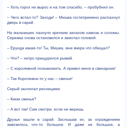
– Хоть горох не вырос и на том спасибо, – пробубнил он.
– Чего встал-то? Заходи! – Мишка гостеприимно распахнул
дверь в сарай.
На мальчишек пахнуло крепким запахом навоза и соломы.
Сережка снова остановился и замотал головой:
– Ерунда какая-то! Ты, Мишка, мне вчера что обещал?
– Что? – хитро прищурился рыжий.
– С королевной познакомить. А привел меня в свинарник!
– Так Королевна-то у нас – свинья!
Серый захлопал ресницами:
– Кккак свинья?
– А вот так! Сам смотри, если не веришь.
Друзья зашли в сарай. Заслышав их, за ограждением
завозилось что-то большое. И даже не большое, а