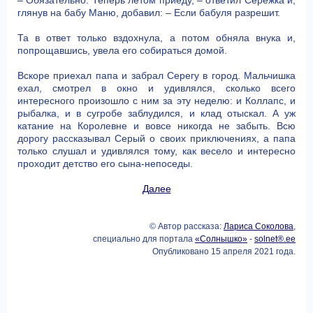
глянув на бабу Маню, добавил: – Если бабуля разрешит.
Та в ответ только вздохнула, а потом обняла внука и,
попрощавшись, увела его собираться домой.
Вскоре приехал папа и забрал Серегу в город. Мальчишка
ехал, смотрел в окно и удивлялся, сколько всего
интересного произошло с ним за эту неделю: и Коллапс, и
рыбалка, и в сугробе заблудился, и клад отыскал. А уж
катание на Королевне и вовсе никогда не забыть. Всю
дорогу рассказывал Серый о своих приключениях, а папа
только слушал и удивлялся тому, как весело и интересно
проходит детство его сына-непоседы.
Далее
© Автор рассказа:
Лариса Соколова
,
специально для портала
«Солнышко»
-
solnet®.ee
Опубликовано 15 апреля 2021 года.