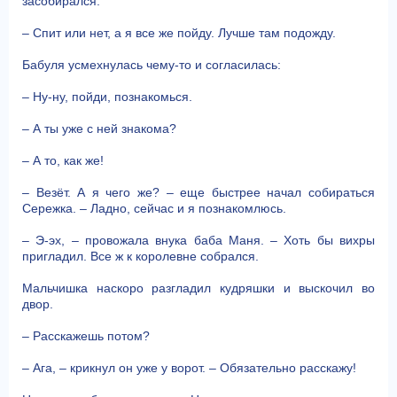
засобирался.
– Спит или нет, а я все же пойду. Лучше там подожду.
Бабуля усмехнулась чему-то и согласилась:
– Ну-ну, пойди, познакомься.
– А ты уже с ней знакома?
– А то, как же!
– Везёт. А я чего же? – еще быстрее начал собираться
Сережка. – Ладно, сейчас и я познакомлюсь.
– Э-эх, – провожала внука баба Маня. – Хоть бы вихры
пригладил. Все ж к королевне собрался.
Мальчишка наскоро разгладил кудряшки и выскочил во
двор.
– Расскажешь потом?
– Ага, – крикнул он уже у ворот. – Обязательно расскажу!