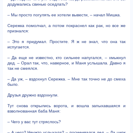
додумались свинью оседлать?
– Мы просто погулять ее хотели вывести, – начал Мишка.
Сережка помолчал, а потом покраснел как рак, но все же
признался:
– Это я придумал. Простите. Я ж не знал, что она так
испугается.
– Да еще не известно, кто сильнее напугался, – хмыкнул
дед. – Орал так, что, наверное, и Маня услышала. Давно я
так не смеялся.
– Да уж, – вздохнул Сережка. – Мне так точно не до смеха
было.
Друзья дружно вздохнули.
Тут снова открылись ворота, и вошла запыхавшаяся и
взволнованная баба Маня:
– Чего у вас тут стряслось?
– А чего? Неужто услыхала? – посмеивался дед. – Да цирк