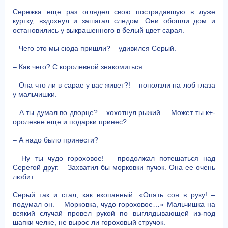
Сережка еще раз оглядел свою пострадавшую в луже
куртку, вздохнул и зашагал следом. Они обошли дом и
остановились у выкрашенного в белый цвет сарая.
– Чего это мы сюда пришли? – удивился Серый.
– Как чего? С королевной знакомиться.
– Она что ли в сарае у вас живет?! – поползли на лоб глаза
у мальчишки.
– А ты думал во дворце? – хохотнул рыжий. – Может ты к+-
оролевне еще и подарки принес?
– А надо было принести?
– Ну ты чудо гороховое! – продолжал потешаться над
Серегой друг. – Захватил бы морковки пучок. Она ее очень
любит.
Серый так и стал, как вкопанный. «Опять сон в руку! –
подумал он. – Морковка, чудо гороховое…» Мальчишка на
всякий случай провел рукой по выглядывающей из-под
шапки челке, не вырос ли гороховый стручок.