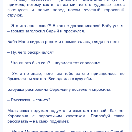
примолк, потому как в тот же миг из его кудрявых волос
вытянулся и повис перед носом зеленый гороховый
стручок.
– Это что еще такое?! Я так не договаривался! Бабу-уля-я!
– громко заголосил Серый и проснулся.
Баба Маня сидела рядом и посмеивалась, глядя на него:
– Ну, чего раскричался?
– Что ли это был сон? – щурился тот спросонья.
– Уж и не знаю, чего там тебе во сне привиделось, но
брыкался ты знатно. Все одеяло в кучу сбил.
Бабушка расправила Сережкину постель и спросила:
– Расскажешь сон-то?
Мальчишка подумал-подумал и замотал головой. Как же!
Королевна с поросячьим хвостиком. Попробуй такое
рассказать – на смех поднимет.
– Мне к Мишке скорее надо! – соскочил с кровати Серый,