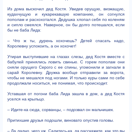
Из дома выскочил дед Костя. Увидев орущую, визжащую,
кудахчущую и кукарекавшую компанию, он согнулся
пополам и расхохотался. Дедушка хлопал себя по коленям
и сипло смеялся. Наверное, он бы долго потешался, если
бы не баба Лида:
– Что ж ты, дурень хохочешь? Детей спасать надо,
Королевну успокоить, а он хохочет!
Утирая выступившие на глазах слезы, дед Костя вместе с
бабулей принялись ловить свинью. С горем пополам они
сняли орущего Серого с ее спины, угомонили и загнали в
сарай Королевну. Дружка вообще отправили за ворота,
чтобы не мешался под ногами. И только куры сами по себе
продолжали носиться, не понимая, что происходит.
Уставшая от погони баба Лида зашла в дом, а дед Костя
уселся на крыльцо.
– Идите-ка сюда, сорванцы, – подозвал он мальчишек.
Притихшие друзья подошли, виновато опустив головы.
– Да ладно, чего уж. Садитесь-ка, да расскажите, как это вы