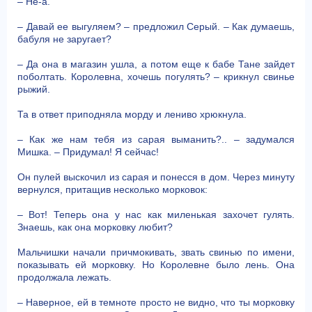
– Не-а.
– Давай ее выгуляем? – предложил Серый. – Как думаешь,
бабуля не заругает?
– Да она в магазин ушла, а потом еще к бабе Тане зайдет
поболтать. Королевна, хочешь погулять? – крикнул свинье
рыжий.
Та в ответ приподняла морду и лениво хрюкнула.
– Как же нам тебя из сарая выманить?.. – задумался
Мишка. – Придумал! Я сейчас!
Он пулей выскочил из сарая и понесся в дом. Через минуту
вернулся, притащив несколько морковок:
– Вот! Теперь она у нас как миленькая захочет гулять.
Знаешь, как она морковку любит?
Мальчишки начали причмокивать, звать свинью по имени,
показывать ей морковку. Но Королевне было лень. Она
продолжала лежать.
– Наверное, ей в темноте просто не видно, что ты морковку