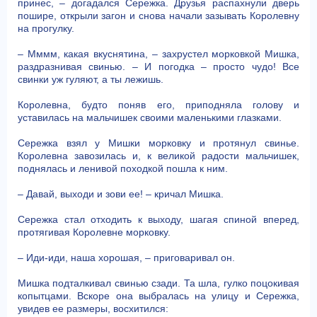
принес, – догадался Сережка. Друзья распахнули дверь
пошире, открыли загон и снова начали зазывать Королевну
на прогулку.
– Мммм, какая вкуснятина, – захрустел морковкой Мишка,
раздразнивая свинью. – И погодка – просто чудо! Все
свинки уж гуляют, а ты лежишь.
Королевна, будто поняв его, приподняла голову и
уставилась на мальчишек своими маленькими глазками.
Сережка взял у Мишки морковку и протянул свинье.
Королевна завозилась и, к великой радости мальчишек,
поднялась и ленивой походкой пошла к ним.
– Давай, выходи и зови ее! – кричал Мишка.
Сережка стал отходить к выходу, шагая спиной вперед,
протягивая Королевне морковку.
– Иди-иди, наша хорошая, – приговаривал он.
Мишка подталкивал свинью сзади. Та шла, гулко поцокивая
копытцами. Вскоре она выбралась на улицу и Сережка,
увидев ее размеры, восхитился: