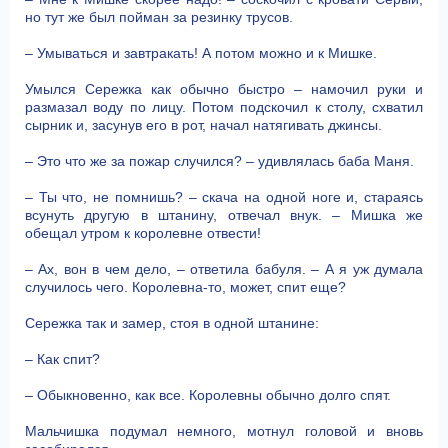
но тут же был пойман за резинку трусов.
– Умываться и завтракать! А потом можно и к Мишке.
Умылся Сережка как обычно быстро – намочил руки и
размазал воду по лицу. Потом подскочил к столу, схватил
сырник и, засунув его в рот, начал натягивать джинсы.
– Это что же за пожар случился? – удивлялась баба Маня.
– Ты что, не помнишь? – скача на одной ноге и, стараясь
всунуть другую в штанину, отвечал внук. – Мишка же
обещал утром к королевне отвести!
– Ах, вон в чем дело, – ответила бабуля. – А я уж думала
случилось чего. Королевна-то, может, спит еще?
Сережка так и замер, стоя в одной штанине:
– Как спит?
– Обыкновенно, как все. Королевны обычно долго спят.
Мальчишка подумал немного, мотнул головой и вновь