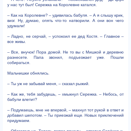
у нас тут был! Сережка на Королевне катался.
– Как на Королевне? – удивилась бабуля. – А я слышу крик,
визг. Ну, думаю, опять что-то натворили. А они вон чего
удумали!
– Ладно, не серчай, – успокоил ее дед Костя. – Главное –
все живы.
– Все, внучок! Пора домой. Не то вы с Мишкой и деревню
разнесете. Папа звонил, подъезжает уже. Пошли
собираться.
Мальчишки обнялись.
– Ты уж не забывай меня, – сказал рыжий.
– Как же, тебя забудешь, – хмыкнул Сережка. – Небось, от
бабули влетит?
– Подумаешь, мне не впервой, – махнул тот рукой в ответ и
добавил шепотом. – Ты приезжай еще. Новых приключений
придумаем.
– Обязательно. Теперь летом приеду, – ответил Серёжка и,