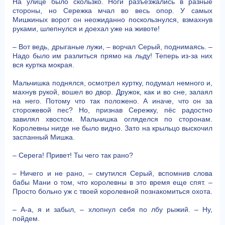
На улице было скользко. Ноги разъезжались в разные
стороны, но Сережка мчал во весь опор. У самых
Мишкиных ворот он неожиданно поскользнулся, взмахнув
руками, шлепнулся и доехал уже на животе!
– Вот ведь, дрыганые лужи, – ворчал Серый, поднимаясь. –
Надо было им разлиться прямо на льду! Теперь из-за них
вся куртка мокрая.
Мальчишка поднялся, осмотрел куртку, подумал немного и,
махнув рукой, вошел во двор. Дружок, как и во сне, залаял
на него. Потому что так положено. А иначе, что он за
сторожевой пес? Но, признав Сережку, пёс радостно
завилял хвостом. Мальчишка огляделся по сторонам.
Королевны нигде не было видно. Зато на крыльцо выскочил
заспанный Мишка.
– Серега! Привет! Ты чего так рано?
– Ничего и не рано, – смутился Серый, вспомнив слова
бабы Мани о том, что королевны в это время еще спят. –
Просто больно уж с твоей королевной познакомиться охота.
– А-а, я и забыл, – хлопнул себя по лбу рыжий. – Ну,
пойдем.