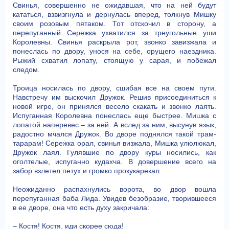
Свинья, совершенно не ожидавшая, что на ней будут
кататься, взвизгнула и дернулась вперед, толкнув Мишку
своим розовым пятаком. Тот отскочил в сторону, а
перепуганный Сережка ухватился за треугольные уши
Королевны. Свинья раскрыла рот, звонко завизжала и
понеслась по двору, унося на себе, орущего наездника.
Рыжий схватил лопату, стоящую у сарая, и побежал
следом.
Троица носилась по двору, сшибая все на своем пути.
Навстречу им выскочил Дружок. Решив присоединиться к
новой игре, он принялся весело скакать и звонко лаять.
Испуганная Королевна понеслась еще быстрее. Мишка с
лопатой наперевес – за ней. А вслед за ним, высунув язык,
радостно мчался Дружок. Во дворе поднялся такой трам-
тарарам! Сережка орал, свинья визжала, Мишка улюлюкал,
Дружок лаял. Гулявшие по двору куры носились, как
оголтелые, испуганно кудахча. В довершение всего на
забор взлетел петух и громко прокукарекал.
Неожиданно распахнулись ворота, во двор вошла
перепуганная баба Лида. Увидев безобразие, творившееся
в ее дворе, она что есть духу закричала:
– Костя! Костя, иди скорее сюда!