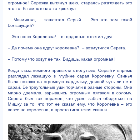
огромное! Сережка вытянул шею, стараясь разглядеть это
что-то. В темноте кто-то хрюкнул.
– Ми-мишка, – зашептал Серый. – Это кто там такой
большущий?
– Это наша Королевна! – с гордостью ответил друг.
– Да почему она вдруг королевна?! – возмутился Серега.
– Потому что зовут ее так. Видишь, какая огромная!
Когда глаза немного привыкли к полутьме, Серый и впрямь
разглядел лежащую в глубине сарая Королевну. Свинья
была похожа на огромную сардельку, длиной чуть ли не в
сарай. Ее треугольные уши торчали в разные стороны. Она
мирно дремала, зарывшись огромным пятаком в солому.
Серега был так поражен, что даже забыл обидеться на
Мишку за то, что тот не сказал ему, что Королевна – это
вовсе не королевна, а просто гигантская свинья.