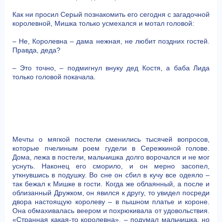
Как ни просил Серый познакомить его сегодня с загадочной
королевной, Мишка только усмехался и мотал головой:
– Не, Королевна – дама нежная, не любит поздних гостей.
Правда, деда?
– Это точно, – подмигнул внуку дед Костя, а баба Лида
только головой покачала.
Мечты о мягкой постели сменились тысячей вопросов,
которые пчелиным роем гудели в Сережкиной голове.
Дома, лежа в постели, мальчишка долго ворочался и не мог
уснуть. Наконец его сморило, и он мерно засопел,
уткнувшись в подушку. Во сне он сбил в кучу все одеяло –
так бежал к Мишке в гости. Когда же облаянный, а после и
облизанный Дружком, он явился к другу, то увидел посреди
двора настоящую королеву – в пышном платье и короне.
Она обмахивалась веером и похрюкивала от удовольствия.
«Странная какая-то королевна», – подумал мальчишка, но