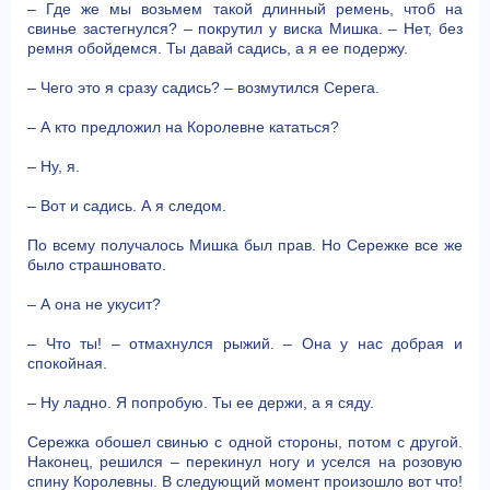
– Где же мы возьмем такой длинный ремень, чтоб на
свинье застегнулся? – покрутил у виска Мишка. – Нет, без
ремня обойдемся. Ты давай садись, а я ее подержу.
– Чего это я сразу садись? – возмутился Серега.
– А кто предложил на Королевне кататься?
– Ну, я.
– Вот и садись. А я следом.
По всему получалось Мишка был прав. Но Сережке все же
было страшновато.
– А она не укусит?
– Что ты! – отмахнулся рыжий. – Она у нас добрая и
спокойная.
– Ну ладно. Я попробую. Ты ее держи, а я сяду.
Сережка обошел свинью с одной стороны, потом с другой.
Наконец, решился – перекинул ногу и уселся на розовую
спину Королевны. В следующий момент произошло вот что!