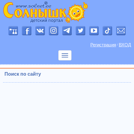
Регистрация
ВХОД
/
Показать
меню
Поиск по сайту