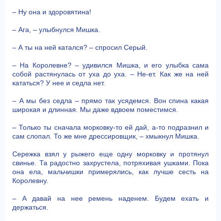
– Ну она и здоровятина!
– Ага, – улыбнулся Мишка.
– А ты на ней катался? – спросил Серый.
– На Королевне? – удивился Мишка, и его улыбка сама
собой растянулась от уха до уха. – Не-ет. Как же на ней
кататься? У нее и седла нет.
– А мы без седла – прямо так усядемся. Вон спина какая
широкая и длинная. Мы даже вдвоем поместимся.
– Только ты сначала морковку-то ей дай, а-то подразнил и
сам слопал. То же мне дрессировщик, – хмыкнул Мишка.
Сережка взял у рыжего еще одну морковку и протянул
свинье. Та радостно захрустела, потряхивая ушками. Пока
она ела, мальчишки примерялись, как лучше сесть на
Королевну.
– А давай на нее ремень наденем. Будем ехать и
держаться.