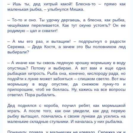
– Ишь ты, дед хитрый какой! Блесна-то – прямо как
маленькая рыбка, – улыбнулся Мишка.
– То-то и оно. Ты удочку дергаешь, а блесна, как рыбка,
чешуйками переливается. Как тут окуню устоять? Он ее
родимую – цап и схватит!
– А мы его раз, и вытащим! – подпрыгнул о радости
Сережка. – Деда Костя, а зачем это Вы половником лед
выбирали?
– А иначе как ты сквозь ледяную крошку мормышку в воду
опустишь? Потому и выбираю. А вот вам и еще одна
рыбацкая хитрость. Рыба она, конечно, кислороду рада, но
подойти к лунке может забояться – слишком светло. Вот мы
мормышку в воду опустим, да снежком лунку-то и
припорошим, чтоб не боялась. Ну, кажись на все вопросы
ответил. Пора рыбалить.
Дед поднялся с короба, поучил ребят, как мормышкой
играть. А после того, как они увидели, как дед первую
рыбку вытащил, помчались к своим лункам да уселись на
маленькие складные стульчики. И началась у них рыбалка.
Поначалу, правда, у мальчишек не клевало. Сережка уж и