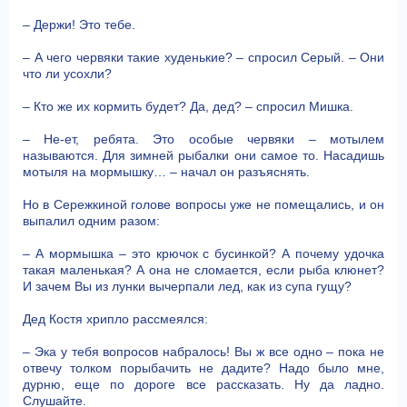
– Держи! Это тебе.
– А чего червяки такие худенькие? – спросил Серый. – Они
что ли усохли?
– Кто же их кормить будет? Да, дед? – спросил Мишка.
– Не-ет, ребята. Это особые червяки – мотылем
называются. Для зимней рыбалки они самое то. Насадишь
мотыля на мормышку… – начал он разъяснять.
Но в Сережкиной голове вопросы уже не помещались, и он
выпалил одним разом:
– А мормышка – это крючок с бусинкой? А почему удочка
такая маленькая? А она не сломается, если рыба клюнет?
И зачем Вы из лунки вычерпали лед, как из супа гущу?
Дед Костя хрипло рассмеялся:
– Эка у тебя вопросов набралось! Вы ж все одно – пока не
отвечу толком порыбачить не дадите? Надо было мне,
дурню, еще по дороге все рассказать. Ну да ладно.
Слушайте.