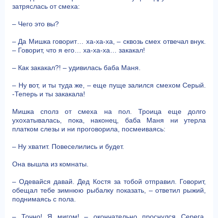
затряслась от смеха:
– Чего это вы?
– Да Мишка говорит… ха-ха-ха, – сквозь смех отвечал внук.
– Говорит, что я его… ха-ха-ха… закакал!
– Как закакал?! – удивилась баба Маня.
– Ну вот, и ты туда же, – еще пуще залился смехом Серый.
-Теперь и ты закакала!
Мишка сполз от смеха на пол. Троица еще долго
ухохатывалась, пока, наконец, баба Маня ни утерла
платком слезы и ни проговорила, посмеиваясь:
– Ну хватит. Повеселились и будет.
Она вышла из комнаты.
– Одевайся давай. Дед Костя за тобой отправил. Говорит,
обещал тебе зимнюю рыбалку показать, – ответил рыжий,
поднимаясь с пола.
– Точно! Я мигом! – окончательно проснулся Серега,