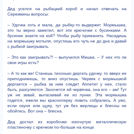
Дед уселся на рыбацкий короб и начал отвечать на
Сережкины вопросы:
– Удочка хоть и мала, да рыбку-то выдержит. Мормышка,
это ты верно заметил, вот эти крючочки с бусинками. А
бусинки знаете на кой? Чтобы рыбу приманить. Насадишь
на мормышку мотыля, опустишь его чуть не до дна и давай
с рыбкой заигрывать.
– Это как заигрывать?! – выпучился Мишка. – У них что ли
свои игры есть?
– А то как же! Станешь тихонько дергать удочку, то вверх ее
приподнимешь, то вниз опустишь. Червяк с мормышкой
дергается – рыбка за ним следит. Аппетит у нее, стало
быть, разгуляется. Захочется ей червячка, она его – ам! Тут
уж не зевай, вытаскивай ее из лунки. Эта мормышка
годится, ежели мы красноперку ловить собрались. А ужо,
если окуня или щуку, тут уж без жерлицы и блесны не
обойтись. Вот она – блесна.
Дед достал из коробочки изогнутую металлическую
пластиночку с крючком по-больше на конце.