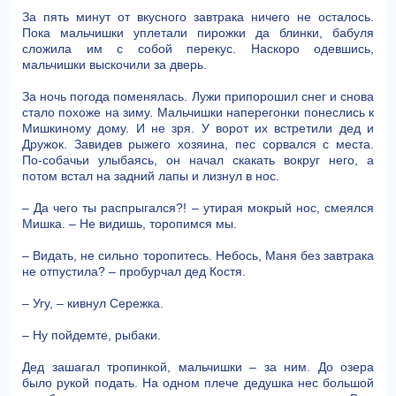
За пять минут от вкусного завтрака ничего не осталось.
Пока мальчишки уплетали пирожки да блинки, бабуля
сложила им с собой перекус. Наскоро одевшись,
мальчишки выскочили за дверь.
За ночь погода поменялась. Лужи припорошил снег и снова
стало похоже на зиму. Мальчишки наперегонки понеслись к
Мишкиному дому. И не зря. У ворот их встретили дед и
Дружок. Завидев рыжего хозяина, пес сорвался с места.
По-собачьи улыбаясь, он начал скакать вокруг него, а
потом встал на задний лапы и лизнул в нос.
– Да чего ты распрыгался?! – утирая мокрый нос, смеялся
Мишка. – Не видишь, торопимся мы.
– Видать, не сильно торопитесь. Небось, Маня без завтрака
не отпустила? – пробурчал дед Костя.
– Угу, – кивнул Сережка.
– Ну пойдемте, рыбаки.
Дед зашагал тропинкой, мальчишки – за ним. До озера
было рукой подать. На одном плече дедушка нес большой