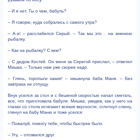
– И я нет. Ты о чем, бабуль?
– Я говорю, куда собрались с самого утра?
– А-а! – расслабился Серый. – Так мы это… на зимнюю
рыбалку.
– Как на рыбалку? С кем?
– С дедом Костей. Он меня за Серегой прислал, – ответил
Мишка. – Только нам уже скорее надо.
– Глянь, торопыги какие! – хмыкнула баба Маня. – Без
завтрака не отпущу.
Внук уселся за стол и с бешеной скоростью начал сметать,
все, что приготовила бабуля. Мишка, увидев, как у него на
глазах со стола исчезают всякие вкусности, сглотнул слюну,
глянул на бабу Маню и тоже уселся:
– Пожалуй, помогу тебе, чтобы быстрее было.
– Угу, – отозвался друг.