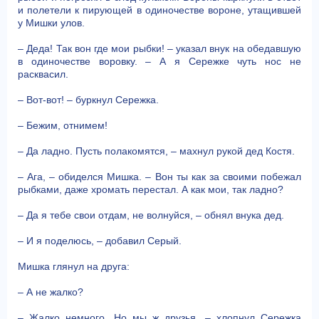
и полетели к пирующей в одиночестве вороне, утащившей
у Мишки улов.
– Деда! Так вон где мои рыбки! – указал внук на обедавшую
в одиночестве воровку. – А я Сережке чуть нос не
расквасил.
– Вот-вот! – буркнул Сережка.
– Бежим, отнимем!
– Да ладно. Пусть полакомятся, – махнул рукой дед Костя.
– Ага, – обиделся Мишка. – Вон ты как за своими побежал
рыбками, даже хромать перестал. А как мои, так ладно?
– Да я тебе свои отдам, не волнуйся, – обнял внука дед.
– И я поделюсь, – добавил Серый.
Мишка глянул на друга:
– А не жалко?
– Жалко немного. Но мы ж друзья, – хлопнул Сережка