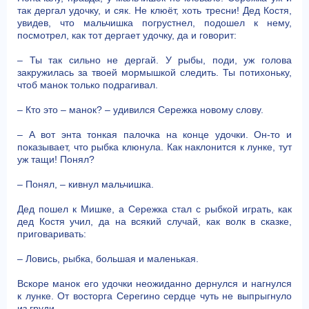
так дергал удочку, и сяк. Не клюёт, хоть тресни! Дед Костя,
увидев, что мальчишка погрустнел, подошел к нему,
посмотрел, как тот дергает удочку, да и говорит:
– Ты так сильно не дергай. У рыбы, поди, уж голова
закружилась за твоей мормышкой следить. Ты потихоньку,
чтоб манок только подрагивал.
– Кто это – манок? – удивился Сережка новому слову.
– А вот энта тонкая палочка на конце удочки. Он-то и
показывает, что рыбка клюнула. Как наклонится к лунке, тут
уж тащи! Понял?
– Понял, – кивнул мальчишка.
Дед пошел к Мишке, а Сережка стал с рыбкой играть, как
дед Костя учил, да на всякий случай, как волк в сказке,
приговаривать:
– Ловись, рыбка, большая и маленькая.
Вскоре манок его удочки неожиданно дернулся и нагнулся
к лунке. От восторга Серегино сердце чуть не выпрыгнуло
из груди.