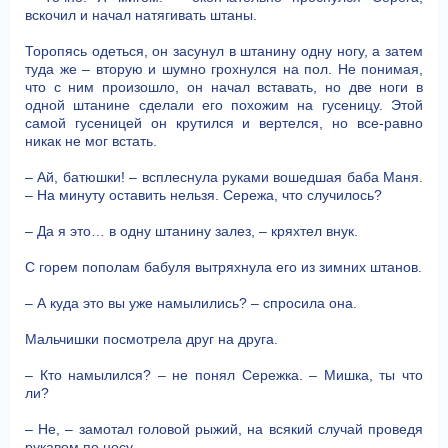
вскочил и начал натягивать штаны.
Торопясь одеться, он засунул в штанину одну ногу, а затем
туда же – вторую и шумно грохнулся на пол. Не понимая,
что с ним произошло, он начал вставать, но две ноги в
одной штанине сделали его похожим на гусеницу. Этой
самой гусеницей он крутился и вертелся, но все-равно
никак не мог встать.
– Ай, батюшки! – всплеснула руками вошедшая баба Маня.
– На минуту оставить нельзя. Сережа, что случилось?
– Да я это… в одну штанину залез, – кряхтел внук.
С горем пополам бабуля вытряхнула его из зимних штанов.
– А куда это вы уже намылились? – спросила она.
Мальчишки посмотрела друг на друга.
– Кто намылился? – не понял Сережка. – Мишка, ты что
ли?
– Не, – замотал головой рыжий, на всякий случай проведя
рукавом по носу.