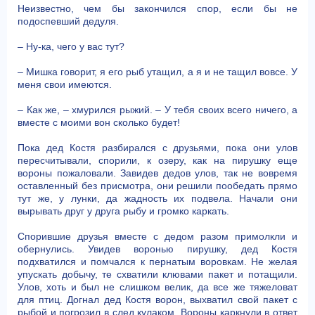
Неизвестно, чем бы закончился спор, если бы не
подоспевший дедуля.
– Ну-ка, чего у вас тут?
– Мишка говорит, я его рыб утащил, а я и не тащил вовсе. У
меня свои имеются.
– Как же, – хмурился рыжий. – У тебя своих всего ничего, а
вместе с моими вон сколько будет!
Пока дед Костя разбирался с друзьями, пока они улов
пересчитывали, спорили, к озеру, как на пирушку еще
вороны пожаловали. Завидев дедов улов, так не вовремя
оставленный без присмотра, они решили пообедать прямо
тут же, у лунки, да жадность их подвела. Начали они
вырывать друг у друга рыбу и громко каркать.
Спорившие друзья вместе с дедом разом примолкли и
обернулись. Увидев воронью пирушку, дед Костя
подхватился и помчался к пернатым воровкам. Не желая
упускать добычу, те схватили клювами пакет и потащили.
Улов, хоть и был не слишком велик, да все же тяжеловат
для птиц. Догнал дед Костя ворон, выхватил свой пакет с
рыбой и погрозил в след кулаком. Вороны каркнули в ответ