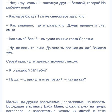
– Нет, игрушечный! – хохотнул друг. – Вставай, говорю! На
рыбалку пора!
– Как на рыбалку? Там же снегом все завалило!
– Как завалило, так и развалило! Дождь прошел и снег
смыл.
– Как смыл? Весь? – выпучил сонные глаза Сережка.
– Ну, не весь, конечно. Да чего ты все как да как? Закакал
уже.
Серый прыснул и залился звонким смехом:
– Кто закакал? Я? Тебя?
– Ну да, – фыркнул в ответ рыжий. – Как да как?
Мальчишки дружно рассмеялись, повалившись на кровать.
Вошедшая в комнату Баба Маня, сложила руки на груди,
поглядела на заразительно хохочущих друзей и тоже