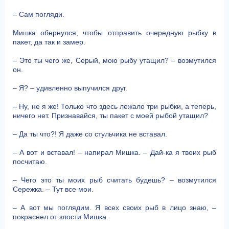
– Сам погляди.
Мишка обернулся, чтобы отправить очередную рыбку в
пакет, да так и замер.
– Это ты чего же, Серый, мою рыбу утащил? – возмутился
он.
– Я? – удивленно выпучился друг.
– Ну, не я же! Только что здесь лежало три рыбки, а теперь,
ничего нет. Признавайся, ты пакет с моей рыбой утащил?
– Да ты что?! Я даже со стульчика не вставал.
– А вот и вставал! – напирал Мишка. – Дай-ка я твоих рыб
посчитаю.
– Чего это ты моих рыб считать будешь? – возмутился
Сережка. – Тут все мои.
– А вот мы поглядим. Я всех своих рыб в лицо знаю, –
покраснел от злости Мишка.