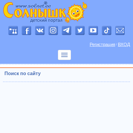
Регистрация
ВХОД
/
Показать
меню
Поиск по сайту