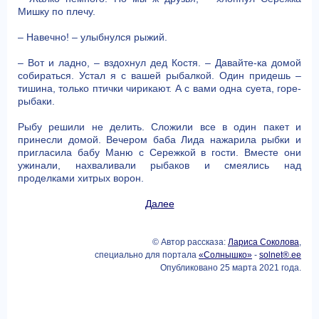
Мишку по плечу.
– Навечно! – улыбнулся рыжий.
– Вот и ладно, – вздохнул дед Костя. – Давайте-ка домой
собираться. Устал я с вашей рыбалкой. Один придешь –
тишина, только птички чирикают. А с вами одна суета, горе-
рыбаки.
Рыбу решили не делить. Сложили все в один пакет и
принесли домой. Вечером баба Лида нажарила рыбки и
пригласила бабу Маню с Сережкой в гости. Вместе они
ужинали, нахваливали рыбаков и смеялись над
проделками хитрых ворон.
Далее
© Автор рассказа:
Лариса Соколова
,
специально для портала
«Солнышко»
-
solnet®.ee
Опубликовано 25 марта 2021 года.