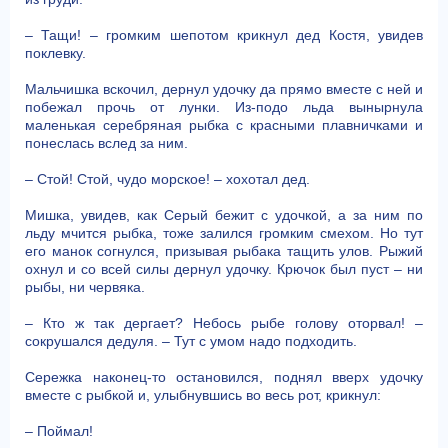
– Тащи! – громким шепотом крикнул дед Костя, увидев
поклевку.
Мальчишка вскочил, дернул удочку да прямо вместе с ней и
побежал прочь от лунки. Из-подо льда вынырнула
маленькая серебряная рыбка с красными плавничками и
понеслась вслед за ним.
– Стой! Стой, чудо морское! – хохотал дед.
Мишка, увидев, как Серый бежит с удочкой, а за ним по
льду мчится рыбка, тоже залился громким смехом. Но тут
его манок согнулся, призывая рыбака тащить улов. Рыжий
охнул и со всей силы дернул удочку. Крючок был пуст – ни
рыбы, ни червяка.
– Кто ж так дергает? Небось рыбе голову оторвал! –
сокрушался дедуля. – Тут с умом надо подходить.
Сережка наконец-то остановился, поднял вверх удочку
вместе с рыбкой и, улыбнувшись во весь рот, крикнул:
– Поймал!