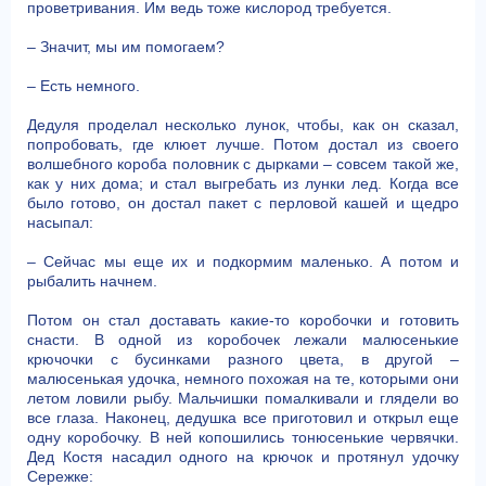
проветривания. Им ведь тоже кислород требуется.
– Значит, мы им помогаем?
– Есть немного.
Дедуля проделал несколько лунок, чтобы, как он сказал,
попробовать, где клюет лучше. Потом достал из своего
волшебного короба половник с дырками – совсем такой же,
как у них дома; и стал выгребать из лунки лед. Когда все
было готово, он достал пакет с перловой кашей и щедро
насыпал:
– Сейчас мы еще их и подкормим маленько. А потом и
рыбалить начнем.
Потом он стал доставать какие-то коробочки и готовить
снасти. В одной из коробочек лежали малюсенькие
крючочки с бусинками разного цвета, в другой –
малюсенькая удочка, немного похожая на те, которыми они
летом ловили рыбу. Мальчишки помалкивали и глядели во
все глаза. Наконец, дедушка все приготовил и открыл еще
одну коробочку. В ней копошились тонюсенькие червячки.
Дед Костя насадил одного на крючок и протянул удочку
Сережке: