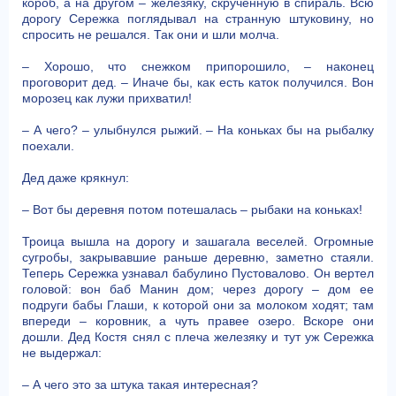
короб, а на другом – железяку, скрученную в спираль. Всю
дорогу Сережка поглядывал на странную штуковину, но
спросить не решался. Так они и шли молча.
– Хорошо, что снежком припорошило, – наконец
проговорит дед. – Иначе бы, как есть каток получился. Вон
морозец как лужи прихватил!
– А чего? – улыбнулся рыжий. – На коньках бы на рыбалку
поехали.
Дед даже крякнул:
– Вот бы деревня потом потешалась – рыбаки на коньках!
Троица вышла на дорогу и зашагала веселей. Огромные
сугробы, закрывавшие раньше деревню, заметно стаяли.
Теперь Сережка узнавал бабулино Пустовалово. Он вертел
головой: вон баб Манин дом; через дорогу – дом ее
подруги бабы Глаши, к которой они за молоком ходят; там
впереди – коровник, а чуть правее озеро. Вскоре они
дошли. Дед Костя снял с плеча железяку и тут уж Сережка
не выдержал:
– А чего это за штука такая интересная?