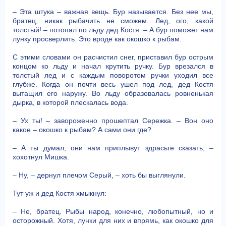
– Эта штука – важная вещь. Бур называется. Без нее мы,
братец, никак рыбачить не сможем. Лед, ого, какой
толстый! – потопал по льду дед Костя. – А бур поможет нам
лунку просверлить. Это вроде как окошко к рыбам.
С этими словами он расчистил снег, приставил бур острым
концом ко льду и начал крутить ручку. Бур врезался в
толстый лед и с каждым поворотом ручки уходил все
глубже. Когда он почти весь ушел под лед, дед Костя
вытащил его наружу. Во льду образовалась ровненькая
дырка, в которой плескалась вода.
– Ух ты! – завороженно прошептал Сережка. – Вон оно
какое – окошко к рыбам? А сами они где?
– А ты думал, они нам приплывут здрасьте сказать, –
хохотнул Мишка.
– Ну, – дернул плечом Серый, – хоть бы выглянули.
Тут уж и дед Костя хмыкнул:
– Не, братец. Рыбы народ, конечно, любопытный, но и
осторожный. Хотя, лунки для них и впрямь, как окошко для