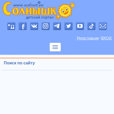
Регистрация
ВХОД
/
Показать
меню
Поиск по сайту