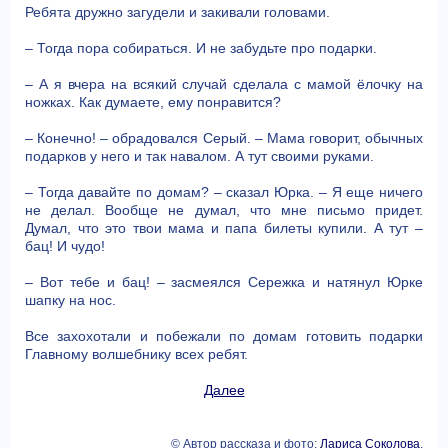
Ребята дружно загудели и закивали головами.
– Тогда пора собираться. И не забудьте про подарки.
– А я вчера на всякий случай сделала с мамой ёлочку на
ножках. Как думаете, ему понравится?
– Конечно! – обрадовался Серый. – Мама говорит, обычных
подарков у него и так навалом. А тут своими руками.
– Тогда давайте по домам? – сказал Юрка. – Я еще ничего
не делал. Вообще не думал, что мне письмо придет.
Думал, что это твои мама и папа билеты купили. А тут –
бац! И чудо!
– Вот тебе и бац! – засмеялся Сережка и натянул Юрке
шапку на нос.
Все захохотали и побежали по домам готовить подарки
Главному волшебнику всех ребят.
Далее
© Автор рассказа и фото:
Лариса Соколова
,