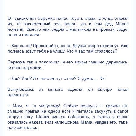
От удивления Сережка начал тереть глаза, а когда открыл
их, то заснеженный лес, ворон, да и сам Дед Мороз
исчезли. Вместо них рядом с мальчиком на кровати сидел
папа и смеялся:
– Кха-ха-ха! Просыпайся, соня. Друзья скоро охрипнут. Уже
полчаса зовут тебя на улицу. Что у вас там стряслось?
Сережка так и подскочил, и его вихры смешно дернулись,
словно пружинки.
– Как? Уже? А я чего же тут сплю? Я думал... Эх!
Выпутавшись из мягкого одеяла, он быстро начал
одеваться.
– Мам, я на минуточку! Сейчас вернусь! – кричал он,
смешно прыгая на одной ноге и пытаясь засунуть в сапог
вторую ногу. Шапка висела набекрень, а куртка и вовсе
оказалась надета вниз капюшоном. Мама, увидев его, так и
расхохоталась: