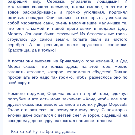
разрешил ему, Сережке, управлять лошадьми! И
мальчишка сначала несмело, потом смелее, а затем и
вовсе расхрабрившись и громко улюлюкая, подгонял
ретивых лошадок. Они неслись во всю прыть, увлекая за
собой узорчатые сани, очень напомнившие мальчишке те,
что они с мамой и папой приготовили в подарок Деду
Морозу. Лошадки были сказочные! Их белоснежные гривы
струились до самой земли. Копыта были из чистого
серебра. А на ресницах осели кружевные снежинки.
Красотища, да и только!
А потом они выехали на Кричальную гору желаний, и Дед
Мороз сказал, что только здесь, на этой горе, можно
загадать желание, которое непременно сбудется! Только
прокричать его надо так громко, чтобы разнеслось оно по
всей округе.
Немного подумав, Сережка встал на край горы, вдохнул
поглубже и что есть мочи закричал: «Хочу, чтобы все мои
друзья оказались вместе со мной в гостях у Деда Мороза!»
Голос его разнесся по всему зимнему лесу. С некоторых
елочек даже осыпался с ветвей снег. А ворон, сидевший на
соседнем дереве вдруг захохотал папиным голосом:
– Кха-ха-ха! Ну, ты братец, даешь.