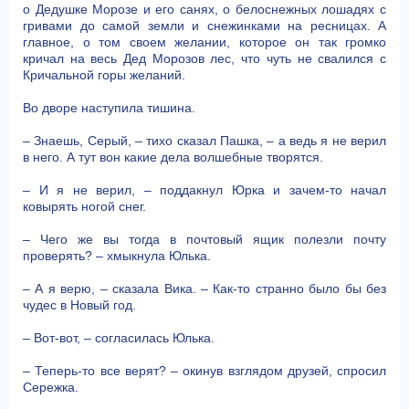
о Дедушке Морозе и его санях, о белоснежных лошадях с
гривами до самой земли и снежинками на ресницах. А
главное, о том своем желании, которое он так громко
кричал на весь Дед Морозов лес, что чуть не свалился с
Кричальной горы желаний.
Во дворе наступила тишина.
– Знаешь, Серый, – тихо сказал Пашка, – а ведь я не верил
в него. А тут вон какие дела волшебные творятся.
– И я не верил, – поддакнул Юрка и зачем-то начал
ковырять ногой снег.
– Чего же вы тогда в почтовый ящик полезли почту
проверять? – хмыкнула Юлька.
– А я верю, – сказала Вика. – Как-то странно было бы без
чудес в Новый год.
– Вот-вот, – согласилась Юлька.
– Теперь-то все верят? – окинув взглядом друзей, спросил
Сережка.