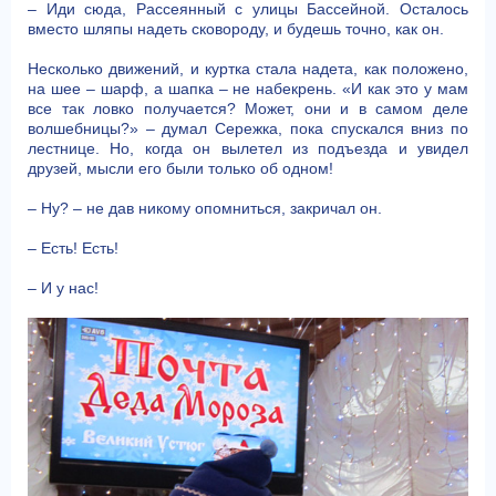
– Иди сюда, Рассеянный с улицы Бассейной. Осталось
вместо шляпы надеть сковороду, и будешь точно, как он.
Несколько движений, и куртка стала надета, как положено,
на шее – шарф, а шапка – не набекрень. «И как это у мам
все так ловко получается? Может, они и в самом деле
волшебницы?» – думал Сережка, пока спускался вниз по
лестнице. Но, когда он вылетел из подъезда и увидел
друзей, мысли его были только об одном!
– Ну? – не дав никому опомниться, закричал он.
– Есть! Есть!
– И у нас!