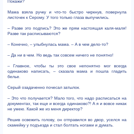
Покажи?
Мама взяла ручку и что-то быстро чиркнув, повернула
листочек к Серому. У того только глаза выпучились.
– Разве это подпись? Это же прям настоящая каля-маля!
Разве так расписываются?
– Конечно, – улыбнулась мама. – А в чем дело-то?
– Да ни в чем. Но ведь так совсем ничего не понятно!
– Главное, чтобы ты это свое непонятно мог всегда
одинаково написать, – сказала мама и пошла гладить
белье.
Серый озадаченно почесал затылок.
– Это что получается? Мало того, что надо расписаться на
документах, так еще и всегда одинаково?! А я и вовсе никак
не умею. Какой же из меня директор?
Решив освежить голову, он отправился во двор, уселся на
скамейку у подъезда и стал болтать ногами и думать.