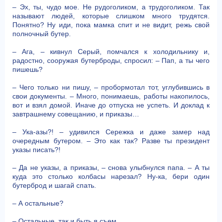
– Эх, ты, чудо мое. Не рудоголиком, а трудоголиком. Так
называют людей, которые слишком много трудятся.
Понятно? Ну иди, пока мамка спит и не видит, режь свой
полночный бутер.
– Ага, – кивнул Серый, помчался к холодильнику и,
радостно, сооружая бутерброды, спросил: – Пап, а ты чего
пишешь?
– Чего только ни пишу, – пробормотал тот, углубившись в
свои документы. – Много, понимаешь, работы накопилось,
вот и взял домой. Иначе до отпуска не успеть. И доклад к
завтрашнему совещанию, и приказы…
– Ука-азы?! – удивился Сережка и даже замер над
очередным бутером. – Это как так? Разве ты президент
указы писать?!
– Да не указы, а приказы, – снова улыбнулся папа. – А ты
куда это столько колбасы нарезал? Ну-ка, бери один
бутерброд и шагай спать.
– А остальные?
– Остальные, так и быть я съем.