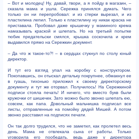
– Вот и молодец! Ну, давай, твори, а я пойду в магазин, –
сказала мама и ушла. Сережка принялся думать. Чего
только он ни перепробовал: и из стерки вырезал, и из
пластилина лепил. Только к пластилину ну никак краска не
приставала. Пробовал даже крышечку у маминого крема
намазывать краской и шлепать. Но на третьей попытке
тюбик предательски смялся, крышка соскочила и крем
выдавился прямо на Сережкин документ.
– Да что ж такое-то?! – в сердцах стукнул по столу юный
директор.
И тут его взгляд упал на коробку с конструктором.
Покопавшись, он отыскал детальку покрупнее, обмакнул ее
в гуашь, тихонько приложил к своему директорскому
документу и тут же оторвал. Получилось! На Сережкиной
подписи стояла печать! И ничего, что вместо букв были
кружочки от шишечек. Зато можно было звонко шлепать ею,
совсем, как папа. Довольный мальчишка подписал все
листы, отправленные на помойку дядей Мишей. А потом
звонко расставил на подписях печати.
Он так долго трудился, что не заметил, как пролетел весь
день. Мама не отвлекала сына от работы. Только
уговорила его пообедать, ведь даже у директора