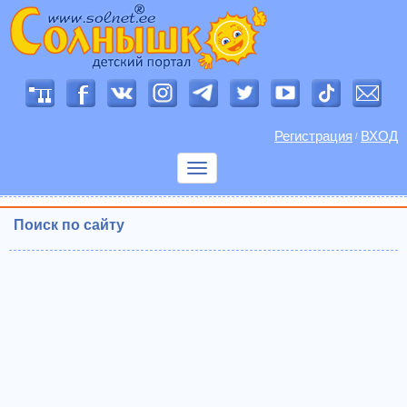
Регистрация
ВХОД
/
Показать
меню
Поиск по сайту