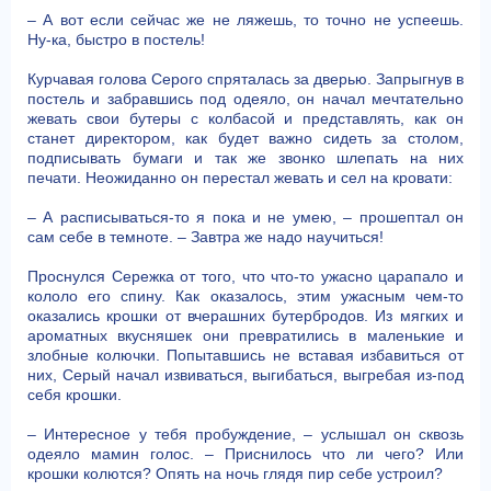
– А вот если сейчас же не ляжешь, то точно не успеешь.
Ну-ка, быстро в постель!
Курчавая голова Серого спряталась за дверью. Запрыгнув в
постель и забравшись под одеяло, он начал мечтательно
жевать свои бутеры с колбасой и представлять, как он
станет директором, как будет важно сидеть за столом,
подписывать бумаги и так же звонко шлепать на них
печати. Неожиданно он перестал жевать и сел на кровати:
– А расписываться-то я пока и не умею, – прошептал он
сам себе в темноте. – Завтра же надо научиться!
Проснулся Сережка от того, что что-то ужасно царапало и
кололо его спину. Как оказалось, этим ужасным чем-то
оказались крошки от вчерашних бутербродов. Из мягких и
ароматных вкусняшек они превратились в маленькие и
злобные колючки. Попытавшись не вставая избавиться от
них, Серый начал извиваться, выгибаться, выгребая из-под
себя крошки.
– Интересное у тебя пробуждение, – услышал он сквозь
одеяло мамин голос. – Приснилось что ли чего? Или
крошки колются? Опять на ночь глядя пир себе устроил?