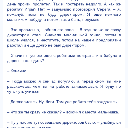
день прочти пролетел. Так и постареть недолго. А как же
ребята? Игры? Нет, – задумчиво проговорил Серега, – я,
пожалуй, пока не буду директором. Я еще немного
мальчиком побуду, а потом, так и быть, подумаю.
– Это правильно, – обнял его папа. – Я ведь то же не сразу
директором стал. Сначала мальчишкой гонял, потом в
школе учился, в институте, потом на нашем предприятии
работал и еще долго не был директором.
– Значит, я успею еще с ребятами поиграть, и к бабуле в
деревню съездить?
– Конечно.
– Тогда можно я сейчас погуляю, а перед сном ты мне
расскажешь, чем ты на работе занимаешься. Я буду по
чуть-чуть учиться.
– Договорились. Ну, беги. Там уже ребята тебя заждались.
– Что же ты сразу не сказал? – вскочил с места мальчишка.
– Ну у нас же тут совещание директоров было, – улыбнулся
папа и подмигнул сыну.