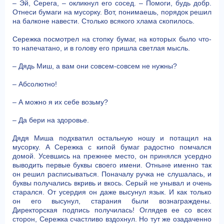
– Эй, Серега, – окликнул его сосед. – Помоги, будь добр.
Отнеси бумаги на мусорку. Вот, понимаешь, порядок решил
на балконе навести. Столько всякого хлама скопилось.
Сережка посмотрел на стопку бумаг, на которых было что-
то напечатано, и в голову его пришла светлая мысль.
– Дядь Миш, а вам они совсем-совсем не нужны?
– Абсолютно!
– А можно я их себе возьму?
– Да бери на здоровье.
Дядя Миша подхватил остальную ношу и потащил на
мусорку. А Сережка с кипой бумаг радостно помчался
домой. Усевшись на прежнее место, он принялся усердно
выводить первые буквы своего имени. Отныне именно так
он решил расписываться. Поначалу ручка не слушалась, и
буквы получались вкривь и вкось. Серый не унывал и очень
старался. От усердия он даже высунул язык. И как только
он его высунул, старания были вознаграждены.
Директорская подпись получилась! Оглядев ее со всех
сторон, Сережка счастливо вздохнул. Но тут же озадаченно