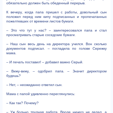
обязательно должен быть обеденный перерыв.
К вечеру, когда папа пришел с работы, довольный сын
положил перед ним кипу подписанных и пропечатанных
пожелтевших от времени листов бумаги.
– Это что тут у нас? – заинтересовался папа и стал
просматривать старые соседские бумаги.
– Наш сын весь день на директора учился. Вон сколько
документов подписал. – погладила по голове Сережку
мама.
– И печать поставил! – добавил важно Серый.
– Вижу-вижу, – одобрил папа. – Значит директором
будешь?
– Нет, – неожиданно ответил сын.
Мама с папой удивленно переглянулись:
– Как так? Почему?
– Уж больно трудная работа. Вроде ничего не делал, а