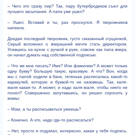
– Чего это сразу пир? Так, пару бутербродиков съел для
лучшего засыпания. А папа уже ушел?
– Ушел. Вставай и ты, раз проснулся. Я творожников
напекла.
Доедая последний творожник, густо смазанный сгущенкой,
Серый вспомнил о вчерашней мечте стать директором.
Усевшись на кухне с ручкой в руке, совсем как папа вчера,
он начал думать над собственной подписью.
– Что же мне писать? Имя? Или фамилию? А может только
одну букву? Большую такую, красивую. А что? Вон, когда
мы с папой ходили в банк, тетенька расписалась какой-то
каракулей, которую и буквой-то не назовешь. Так, каля-
маля какая-то. А может, и надо каля-маля, чтобы никто не
понял? Совершенно запутавшись, он решил спросить у
мамы:
– Мам, а ты расписываться умеешь?
– Конечно. А что, надо где-то расписаться?
– Нет, просто я подумал, интересно, какая у тебя подпись.