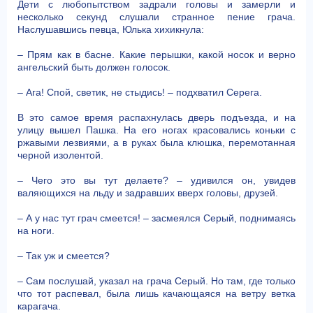
Дети с любопытством задрали головы и замерли и
несколько секунд слушали странное пение грача.
Наслушавшись певца, Юлька хихикнула:
– Прям как в басне. Какие перышки, какой носок и верно
ангельский быть должен голосок.
– Ага! Спой, светик, не стыдись! – подхватил Серега.
В это самое время распахнулась дверь подъезда, и на
улицу вышел Пашка. На его ногах красовались коньки с
ржавыми лезвиями, а в руках была клюшка, перемотанная
черной изолентой.
– Чего это вы тут делаете? – удивился он, увидев
валяющихся на льду и задравших вверх головы, друзей.
– А у нас тут грач смеется! – засмеялся Серый, поднимаясь
на ноги.
– Так уж и смеется?
– Сам послушай, указал на грача Серый. Но там, где только
что тот распевал, была лишь качающаяся на ветру ветка
карагача.