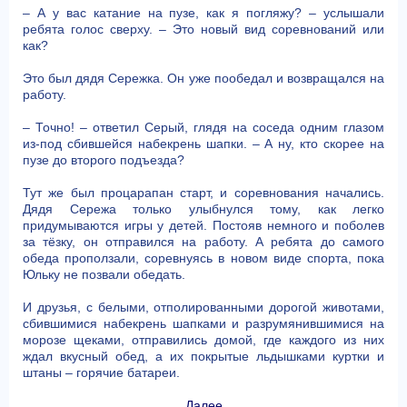
– А у вас катание на пузе, как я погляжу? – услышали
ребята голос сверху. – Это новый вид соревнований или
как?
Это был дядя Сережка. Он уже пообедал и возвращался на
работу.
– Точно! – ответил Серый, глядя на соседа одним глазом
из-под сбившейся набекрень шапки. – А ну, кто скорее на
пузе до второго подъезда?
Тут же был процарапан старт, и соревнования начались.
Дядя Сережа только улыбнулся тому, как легко
придумываются игры у детей. Постояв немного и поболев
за тёзку, он отправился на работу. А ребята до самого
обеда проползали, соревнуясь в новом виде спорта, пока
Юльку не позвали обедать.
И друзья, с белыми, отполированными дорогой животами,
сбившимися набекрень шапками и разрумянившимися на
морозе щеками, отправились домой, где каждого из них
ждал вкусный обед, а их покрытые льдышками куртки и
штаны – горячие батареи.
Далее