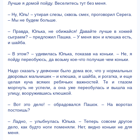
Лучше я домой пойду. Веселитесь тут без меня.
– Ну, Юль! – утирая слезы, сквозь смех, проговорил Серега.
– Мы не будем больше.
– Правда, Юлька, не обижайся! Давайте лучше в хоккей
сыграем? – предложил Пашка. – У меня вон и клюшка есть,
и шайба.
– В этом? – удивилась Юлька, показав на коньки. – Не, я
пойду переобуюсь, да возьму кое-что получше чем коньки.
Надо сказать у девчонки было дома все, что у нормальных
дворовых мальчишек – и клюшка, и шайба, и рогатка, и еще
целая куча всяких ребячьих важностей. Те и глазом
моргнуть не успели, а она уже переобулась и вышла на
улицу, вооружившись клюшкой.
– Вот это дело! – обрадовался Пашок. – На воротах
постоишь?
– Ладно, – улыбнулась Юлька. – Теперь совсем другое
дело, как будто ноги поменяли. Нет, видно коньки не для
меня.