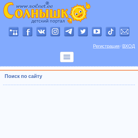
Регистрация
ВХОД
/
Показать
меню
Поиск по сайту