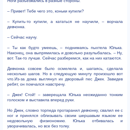
Ноги разъезжались в разные стороны.
– Привет! Тебе чего это, коньки купили?
– Купить-то купили, а кататься не научили, – ворчала
девчонка.
– Сейчас научу.
– Ты как будто умеешь, – поднимаясь пыхтела Юлька.
Наконец, она выпрямилась и довольно разулыбалась. – Ну,
вот. Так-то лучше. Сейчас разберемся, как на них катаются.
Девчонка совсем было осмелела и, шатаясь, сделала
несколько шагов. Но в следующую минуту произошло вот
что.Из-за дома выглянул их дворовый пес Джек. Завидев
ребят, он помчался навстречу.
– Джек! Стой! – заверещала Юлька неожиданно тонким
голоском и выставила вперед руки.
Но Джек, словно торпеда протаранил девчонку, свалил ее с
ног и принялся облизывать своим шершавым языком ее
недовольную физиономию. Юлька отбивалась и
уворачивалась, но все без толку.