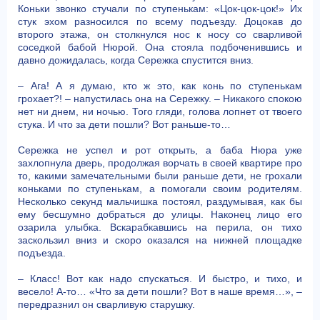
Коньки звонко стучали по ступенькам: «Цок-цок-цок!» Их
стук эхом разносился по всему подъезду. Доцокав до
второго этажа, он столкнулся нос к носу со сварливой
соседкой бабой Нюрой. Она стояла подбоченившись и
давно дожидалась, когда Сережка спустится вниз.
– Ага! А я думаю, кто ж это, как конь по ступенькам
грохает?! – напустилась она на Сережку. – Никакого спокою
нет ни днем, ни ночью. Того гляди, голова лопнет от твоего
стука. И что за дети пошли? Вот раньше-то…
Сережка не успел и рот открыть, а баба Нюра уже
захлопнула дверь, продолжая ворчать в своей квартире про
то, какими замечательными были раньше дети, не грохали
коньками по ступенькам, а помогали своим родителям.
Несколько секунд мальчишка постоял, раздумывая, как бы
ему бесшумно добраться до улицы. Наконец лицо его
озарила улыбка. Вскарабкавшись на перила, он тихо
заскользил вниз и скоро оказался на нижней площадке
подъезда.
– Класс! Вот как надо спускаться. И быстро, и тихо, и
весело! А-то… «Что за дети пошли? Вот в наше время…», –
передразнил он сварливую старушку.