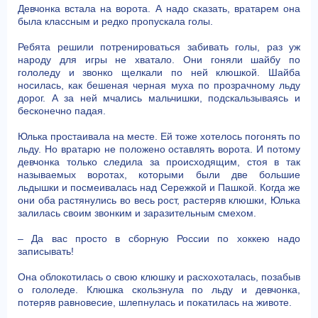
Девчонка встала на ворота. А надо сказать, вратарем она
была классным и редко пропускала голы.
Ребята решили потренироваться забивать голы, раз уж
народу для игры не хватало. Они гоняли шайбу по
гололеду и звонко щелкали по ней клюшкой. Шайба
носилась, как бешеная черная муха по прозрачному льду
дорог. А за ней мчались мальчишки, подскальзываясь и
бесконечно падая.
Юлька простаивала на месте. Ей тоже хотелось погонять по
льду. Но вратарю не положено оставлять ворота. И потому
девчонка только следила за происходящим, стоя в так
называемых воротах, которыми были две большие
льдышки и посмеивалась над Сережкой и Пашкой. Когда же
они оба растянулись во весь рост, растеряв клюшки, Юлька
залилась своим звонким и заразительным смехом.
– Да вас просто в сборную России по хоккею надо
записывать!
Она облокотилась о свою клюшку и расхохоталась, позабыв
о гололеде. Клюшка скользнула по льду и девчонка,
потеряв равновесие, шлепнулась и покатилась на животе.