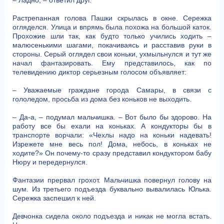
– Ладно, – ответил друг.
Растрепанная голова Пашки скрылась в окне. Сережка
огляделся. Улица и впрямь была похожа на большой каток.
Прохожие шли так, как будто только учились ходить –
малюсенькими шагами, покачиваясь и расставив руки в
стороны. Серый оглядел свои коньки, ухмыльнулся и тут же
начал фантазировать. Ему представилось, как по
телевидению диктор серьезным голосом объявляет:
– Уважаемые граждане города Самары, в связи с
гололедом, просьба из дома без коньков не выходить.
– Да-а, – подумал мальчишка. – Вот было бы здорово. На
работу все бы ехали на коньках. А кондукторы бы в
транспорте ворчали: «Чехлы надо на коньки надевать!
Изрежете мне весь пол! Дома, небось, в коньках не
ходите?» Он почему-то сразу представил кондуктором бабу
Нюру и передернулся.
Фантазии прервал грохот. Мальчишка повернул голову на
шум. Из третьего подъезда буквально вывалилась Юлька.
Сережка заспешил к ней.
Девчонка сидела около подъезда и никак не могла встать.