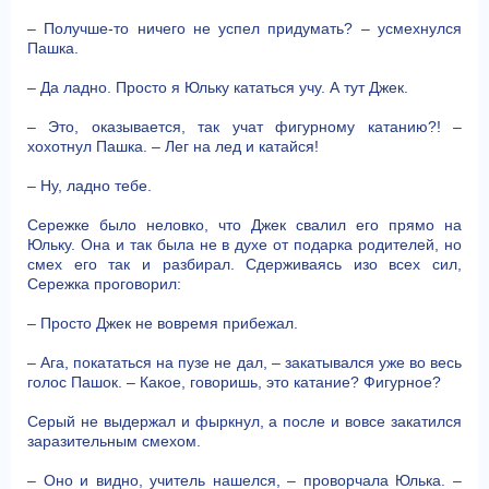
– Получше-то ничего не успел придумать? – усмехнулся
Пашка.
– Да ладно. Просто я Юльку кататься учу. А тут Джек.
– Это, оказывается, так учат фигурному катанию?! –
хохотнул Пашка. – Лег на лед и катайся!
– Ну, ладно тебе.
Сережке было неловко, что Джек свалил его прямо на
Юльку. Она и так была не в духе от подарка родителей, но
смех его так и разбирал. Сдерживаясь изо всех сил,
Сережка проговорил:
– Просто Джек не вовремя прибежал.
– Ага, покататься на пузе не дал, – закатывался уже во весь
голос Пашок. – Какое, говоришь, это катание? Фигурное?
Серый не выдержал и фыркнул, а после и вовсе закатился
заразительным смехом.
– Оно и видно, учитель нашелся, – проворчала Юлька. –