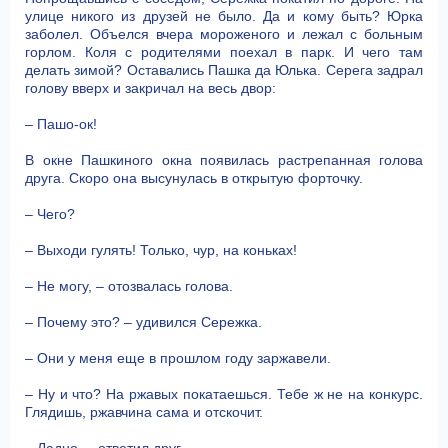
улице никого из друзей не было. Да и кому быть? Юрка
заболел. Объелся вчера мороженого и лежал с больным
горлом. Коля с родителями поехал в парк. И чего там
делать зимой? Оставались Пашка да Юлька. Серега задрал
голову вверх и закричал на весь двор:
– Пашо-ок!
В окне Пашкиного окна появилась растрепанная голова
друга. Скоро она высунулась в открытую форточку.
– Чего?
– Выходи гулять! Только, чур, на коньках!
– Не могу, – отозвалась голова.
– Почему это? – удивился Сережка.
– Они у меня еще в прошлом году заржавели.
– Ну и что? На ржавых покатаешься. Тебе ж не на конкурс.
Глядишь, ржавчина сама и отскочит.