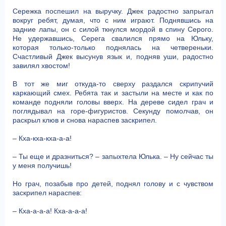
Сережка поспешил на выручку. Джек радостно запрыгал
вокруг ребят, думая, что с ним играют. Поднявшись на
задние лапы, он с силой ткнулся мордой в спину Серого.
Не удержавшись, Серега свалился прямо на Юльку,
которая только-только поднялась на четвереньки.
Счастливый Джек высунув язык и, подняв уши, радостно
завилял хвостом!
В тот же миг откуда-то сверху раздался скрипучий
каркающий смех. Ребята так и застыли на месте и как по
команде подняли головы вверх. На дереве сидел грач и
поглядывал на горе-фигуристов. Секунду помолчав, он
раскрыл клюв и снова нараспев заскрипел.
– Кха-кха-кха-а-а!
– Ты еще и дразниться? – запыхтела Юлька. – Ну сейчас ты
у меня получишь!
Но грач, позабыв про детей, поднял голову и с чувством
заскрипел нараспев:
– Кха-а-а-а! Кха-а-а-а!