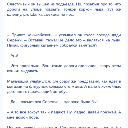
Счастливый он вышел из подъезда. Но, позабыв про то, что
дороги на улице покрыты тонкой коркой льда, тут же
шлепнулся. Шапка съехала на нос.
– Привет, конькобежец! – услышал он голос соседа дяди
Сережи. – Вставай, тезка! Не дело это – валяться на льду.
Никак, фигурным катанием собрался заняться?
– Ага!
– Это правильно. Вон, какие дороги скользкие, впору всем
коньки выдавать.
Мальчишка улыбнулся. Он сразу же представил, как едет в
магазин на фигурных коньках его мама. А папа в хоккейных
догоняет отъезжающий автобус.
– Да, – засмеялся Сережка, – здорово было бы!
– А то все вокруг так и падают. Ну, ладно, давай поезжай. А
мне домой пора.
Попрощавшись с соседом, Сережка покатил по дороге. На