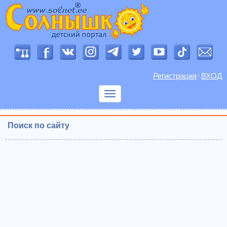
Регистрация
ВХОД
/
Показать
меню
Поиск по сайту