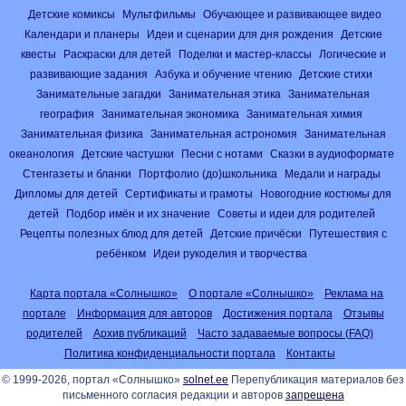
Детские комиксы
Мультфильмы
Обучающее и развивающее видео
Календари и планеры
Идеи и сценарии для дня рождения
Детские
квесты
Раскраски для детей
Поделки и мастер-классы
Логические и
развивающие задания
Азбука и обучение чтению
Детские стихи
Занимательные загадки
Занимательная этика
Занимательная
география
Занимательная экономика
Занимательная химия
Занимательная физика
Занимательная астрономия
Занимательная
океанология
Детские частушки
Песни с нотами
Сказки в аудиоформате
Стенгазеты и бланки
Портфолио (до)школьника
Медали и награды
Дипломы для детей
Сертификаты и грамоты
Новогодние костюмы для
детей
Подбор имён и их значение
Советы и идеи для родителей
Рецепты полезных блюд для детей
Детские причёски
Путешествия с
ребёнком
Идеи рукоделия и творчества
Карта портала «Солнышко»
О портале «Солнышко»
Реклама на
портале
Информация для авторов
Достижения портала
Отзывы
родителей
Архив публикаций
Часто задаваемые вопросы (FAQ)
Политика конфиденциальности портала
Контакты
© 1999-2026, портал «Солнышко»
solnet.ee
Перепубликация материалов без
письменного согласия редакции и авторов
запрещена