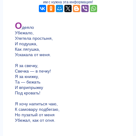
им с нужна эта информация!
О
деяло
Убежало,
Улетела простыня,
И подушка,
Как лягушка,
Ускакала от меня.
Я за свечку,
Свечка — в печку!
Я за книжку,
Та — бежать
И вприпрыжку
Под кровать!
Я хочу напиться чаю,
К самовару подбегаю,
Но пузатый от меня
Убежал, как от огня.