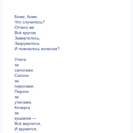
Боже, боже,
Что случилось?
Отчего же
Всё кругом
Завертелось,
Закружилось
И помчалось колесом?
Утюги
за
сапогами,
Сапоги
за
пирогами,
Пироги
за
утюгами,
Кочерга
за
кушаком —
Всё вертится,
И кружится,