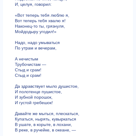
И, целуя, говорил:
«Вот теперь тебя люблю я,
Вот теперь тебя хвалю я!
Наконец-то ты, грязнуля,
Мойдодыру угодил!»
Надо, надо умываться
По утрам и вечерам,
А нечистым
Трубочистам —
Стыд и срам!
Стыд и срам!
Да здравствует мыло душистое,
И полотенце пушистое,
И зубной порошок,
И густой гребешок!
Давайте же мыться, плескаться,
Купаться, нырять, кувыркаться
В ушате, в корыте, в лохани,
В реке, в ручейке, в океане, —