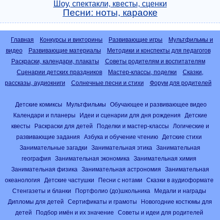
Шоу, спектакли, квесты, сценки
Песни: ноты, караоке
Главная
Конкурсы и викторины
Развивающие игры
Мультфильмы и
видео
Развивающие материалы
Методики и конспекты для педагогов
Раскраски, календари, плакаты
Советы родителям и воспитателям
Сценарии детских праздников
Мастер-классы, поделки
Сказки,
рассказы, аудиокниги
Солнечные песни и стихи
Форум для родителей
Детские комиксы
Мультфильмы
Обучающее и развивающее видео
Календари и планеры
Идеи и сценарии для дня рождения
Детские
квесты
Раскраски для детей
Поделки и мастер-классы
Логические и
развивающие задания
Азбука и обучение чтению
Детские стихи
Занимательные загадки
Занимательная этика
Занимательная
география
Занимательная экономика
Занимательная химия
Занимательная физика
Занимательная астрономия
Занимательная
океанология
Детские частушки
Песни с нотами
Сказки в аудиоформате
Стенгазеты и бланки
Портфолио (до)школьника
Медали и награды
Дипломы для детей
Сертификаты и грамоты
Новогодние костюмы для
детей
Подбор имён и их значение
Советы и идеи для родителей