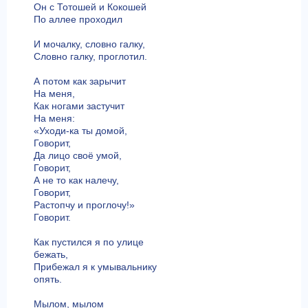
Он с Тотошей и Кокошей
По аллее проходил
И мочалку, словно галку,
Словно галку, проглотил.
А потом как зарычит
На меня,
Как ногами застучит
На меня:
«Уходи-ка ты домой,
Говорит,
Да лицо своё умой,
Говорит,
А не то как налечу,
Говорит,
Растопчу и проглочу!»
Говорит.
Как пустился я по улице
бежать,
Прибежал я к умывальнику
опять.
Мылом, мылом