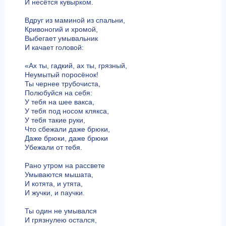
И несётся кувырком.
Вдруг из маминой из спальни,
Кривоногий и хромой,
Выбегает умывальник
И качает головой:
«Ах ты, гадкий, ах ты, грязный,
Неумытый поросёнок!
Ты чернее трубочиста,
Полюбуйся на себя:
У тебя на шее вакса,
У тебя под носом клякса,
У тебя такие руки,
Что сбежали даже брюки,
Даже брюки, даже брюки
Убежали от тебя.
Рано утром на рассвете
Умываются мышата,
И котята, и утята,
И жучки, и паучки.
Ты один не умывался
И грязнулею остался,