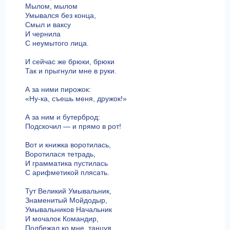
Мылом, мылом
Умывался без конца,
Смыл и ваксу
И чернила
С неумытого лица.
И сейчас же брюки, брюки
Так и прыгнули мне в руки.
А за ними пирожок:
«Ну-ка, съешь меня, дружок!»
А за ним и бутерброд:
Подскочил — и прямо в рот!
Вот и книжка воротилась,
Воротилася тетрадь,
И грамматика пустилась
С арифметикой плясать.
Тут Великий Умывальник,
Знаменитый Мойдодыр,
Умывальников Начальник
И мочалок Командир,
Подбежал ко мне, танцуя,