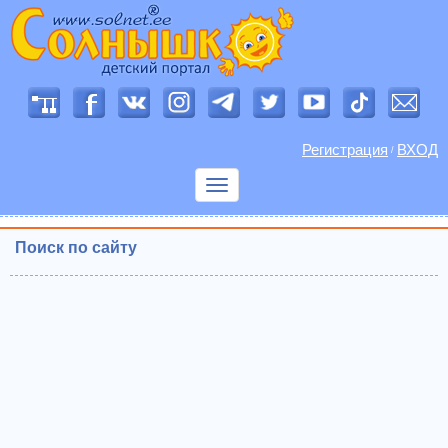
Регистрация
ВХОД
/
Показать
меню
Поиск по сайту