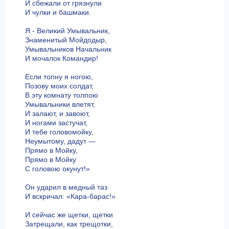
И сбежали от грязнули
И чулки и башмаки.
Я - Великий Умывальник,
Знаменитый Мойдодыр,
Умывальников Начальник
И мочалок Командир!
Если топну я ногою,
Позову моих солдат,
В эту комнату толпою
Умывальники влетят,
И залают, и завоют,
И ногами застучат,
И тебе головомойку,
Неумытому, дадут —
Прямо в Мойку,
Прямо в Мойку
С головою окунут!»
Он ударил в медный таз
И вскричал: «Кара-барас!»
И сейчас же щетки, щетки
Затрещали, как трещотки,