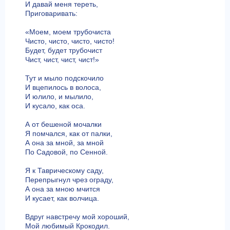
И давай меня тереть,
Приговаривать:
«Моем, моем трубочиста
Чисто, чисто, чисто, чисто!
Будет, будет трубочист
Чист, чист, чист, чист!»
Тут и мыло подскочило
И вцепилось в волоса,
И юлило, и мылило,
И кусало, как оса.
А от бешеной мочалки
Я помчался, как от палки,
А она за мной, за мной
По Садовой, по Сенной.
Я к Таврическому саду,
Перепрыгнул чрез ограду,
А она за мною мчится
И кусает, как волчица.
Вдруг навстречу мой хороший,
Мой любимый Крокодил.