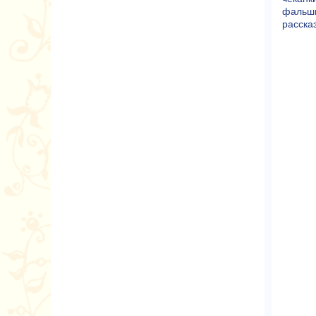
фальши
расска