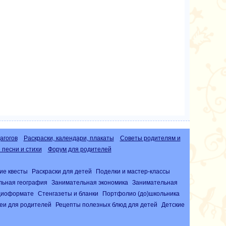
агогов
Раскраски, календари, плакаты
Советы родителям и
песни и стихи
Форум для родителей
ие квесты
Раскраски для детей
Поделки и мастер-классы
льная география
Занимательная экономика
Занимательная
удиоформате
Стенгазеты и бланки
Портфолио (до)школьника
еи для родителей
Рецепты полезных блюд для детей
Детские