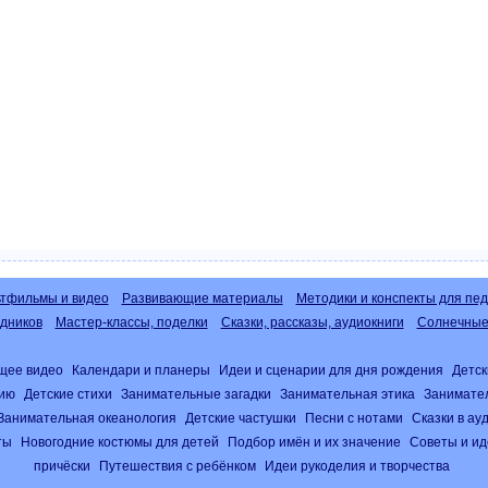
тфильмы и видео
Развивающие материалы
Методики и конспекты для пед
дников
Мастер-классы, поделки
Сказки, рассказы, аудиокниги
Солнечные 
щее видео
Календари и планеры
Идеи и сценарии для дня рождения
Детск
нию
Детские стихи
Занимательные загадки
Занимательная этика
Занимате
Занимательная океанология
Детские частушки
Песни с нотами
Сказки в а
ты
Новогодние костюмы для детей
Подбор имён и их значение
Советы и ид
причёски
Путешествия с ребёнком
Идеи рукоделия и творчества