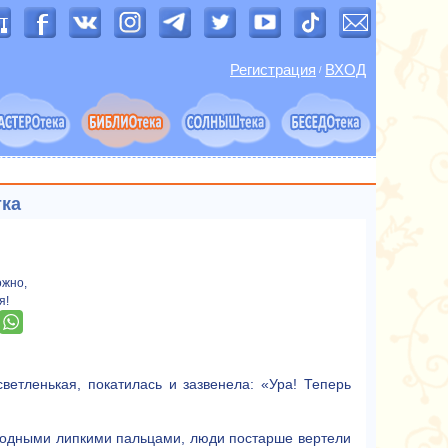
Регистрация
ВХОД
/
ка
ожно,
я!
светленькая, покатилась и зазвенела: «Ура! Теперь
холодными липкими пальцами, люди постарше вертели