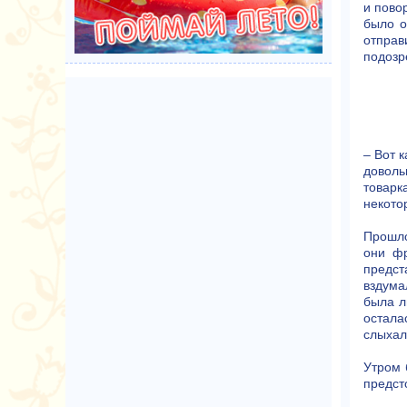
и пово
было о
отправ
подозр
– Вот 
доволь
товарк
некото
Прошло
они фр
предст
вздума
была л
остала
слыхал,
Утром 
предст