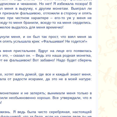
адписями и чеканкою. Но нет! Я избежала позора! В
сил меня в выручку, к другим монетам. Выиграл ли
ня признали фальшивою, отложили в сторону и опять
мо при честном характере – его-то уж у меня не
всюду-то меня бранили, всюду-то на меня сердились.
Тяжелое выдалось для меня времечко!
унули меня, и он был так прост, что взял меня за
 я опять услышала крик: «Фальшивая! Не годится!»
 меня пристальнее. Вдруг на лице его появилась
е это, – сказал он. – Ведь это наша родная монетка,
ут ее фальшивою! Вот забавно! Надо будет сберечь
, хотят взять домой, где все и каждый знают меня,
кала от радости искрами, да это не в моей натуре:
монетками и не затерять; вынимали меня только в
орили необыкновенно хорошо. Все утверждали, что я
!
жизнь. Я ведь была чисто серебряная, настоящей
в фальшивой: что за беда, если на самом деле ты не