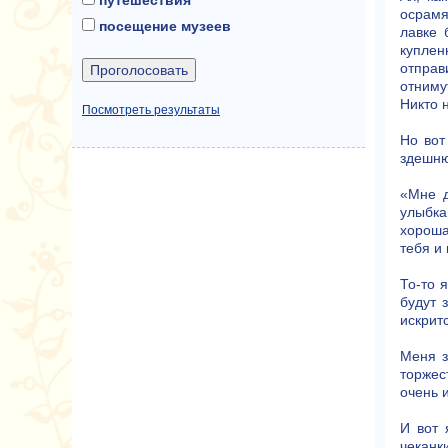
осрамя
посещение музеев
лавке 
куплен
отправ
отниму
Никто 
Посмотреть результаты
Но вот
здешню
«Мне д
улыбка
хороша
тебя и
То-то 
будут 
искритс
Меня з
торжес
очень 
И вот 
чеканк