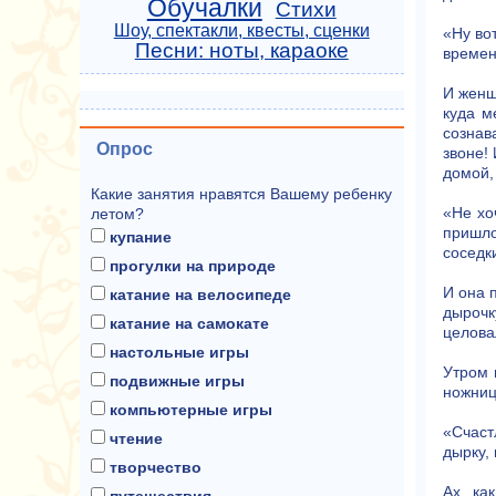
Обучалки
Стихи
Шоу, спектакли, квесты, сценки
«Ну во
Песни: ноты, караоке
време
И женщ
куда м
сознава
Опрос
звоне!
домой,
Какие занятия нравятся Вашему ребенку
«Не хо
летом?
пришло
купание
соседки
прогулки на природе
И она 
катание на велосипеде
дырочк
катание на самокате
целова
настольные игры
Утром 
подвижные игры
ножниц
компьютерные игры
«Счаст
чтение
дырку,
творчество
Ах, ка
путешествия