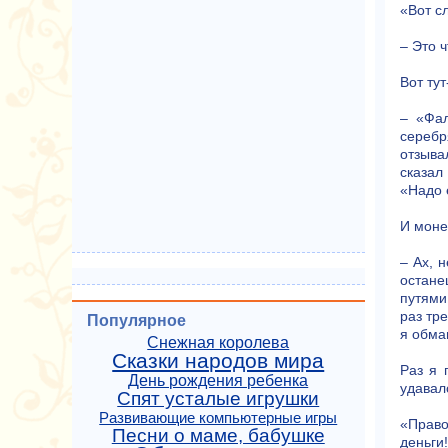
«Вот с
– Это 
Вот ту
– «Фал
серебр
отзыва
сказал
«Надо 
И моне
– Ах, 
остане
путями
раз тре
Популярное
я обма
Снежная королева
Сказки народов мира
Раз я 
День рождения ребенка
удавал
Спят усталые игрушки
Развивающие компьютерные игры
«Право
Песни о маме, бабушке
деньги!