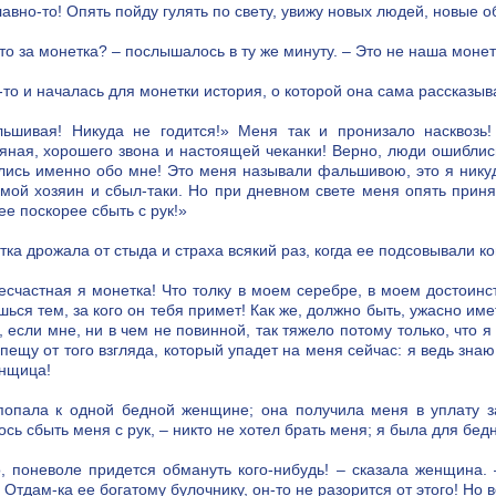
лавно-то! Опять пойду гулять по свету, увижу новых людей, новые 
что за монетка? – послышалось в ту же минуту. – Это не наша моне
т-то и началась для монетки история, о которой она сама рассказыв
ьшивая! Никуда не годится!» Меня так и пронизало насквозь!
яная, хорошего звона и настоящей чеканки! Верно, люди ошиблись
лись именно обо мне! Это меня называли фальшивою, это я никуда 
 мой хозяин и сбыл-таки. Но при дневном свете меня опять приня
ее поскорее сбыть с рук!»
тка дрожала от стыда и страха всякий раз, когда ее подсовывали к
несчастная я монетка! Что толку в моем серебре, в моем достоинств
шься тем, за кого он тебя примет! Как же, должно быть, ужасно им
, если мне, ни в чем не повинной, так тяжело потому только, что я
пещу от того взгляда, который упадет на меня сейчас: я ведь знаю,
нщица!
попала к одной бедной женщине; она получила меня в уплату з
ось сбыть меня с рук, – никто не хотел брать меня; я была для бе
, поневоле придется обмануть кого-нибудь! – сказала женщина.
 Отдам-ка ее богатому булочнику, он-то не разорится от этого! Но