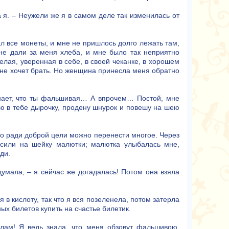
а я. – Неужели же я в самом деле так изменилась от
л все монеты, и мне не пришлось долго лежать там,
е дали за меня хлеба, и мне было так неприятно
смелая, уверенная в себе, в своей чеканке, в хорошем
то не хочет брать. Но женщина принесла меня обратно
знает, что ты фальшивая… А впрочем… Постой, мне
ью в тебе дырочку, продену шнурок и повешу на шею
но ради доброй цели можно перенести многое. Через
есили на шейку малютки; малютка улыбалась мне,
ди.
думала, – я сейчас же догадалась! Потом она взяла
 в кислоту, так что я вся позеленела, потом затерла
ых билетов купить на счастье билетик.
лам! Я ведь знала, что меня обзовут фальшивою,