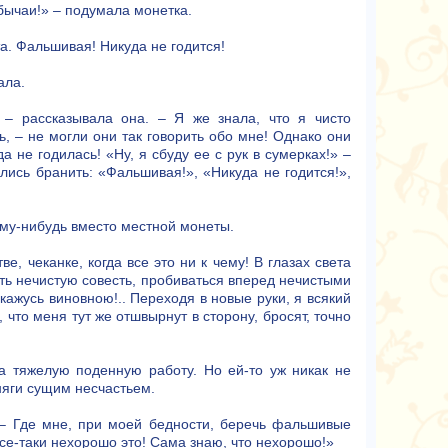
обычаи!» – подумала монетка.
та. Фальшивая! Никуда не годится!
ала.
 – рассказывала она. – Я же знала, что я чисто
, – не могли они так говорить обо мне! Однако они
не годилась! «Ну, я сбуду ее с рук в сумерках!» –
лись бранить: «Фальшивая!», «Никуда не годится!»,
ому-нибудь вместо местной монеты.
е, чеканке, когда все это ни к чему! В глазах света
еть нечистую совесть, пробиваться вперед нечистыми
 кажусь виновною!.. Переходя в новые руки, я всякий
 что меня тут же отшвырнут в сторону, бросят, точно
а тяжелую поденную работу. Но ей-то уж никак не
дняги сущим несчастьем.
 – Где мне, при моей бедности, беречь фальшивые
 все-таки нехорошо это! Сама знаю, что нехорошо!»