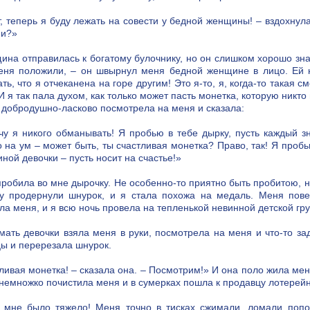
т, теперь я буду лежать на совести у бедной женщины! – вздохнул
ни?»
ина отправилась к богатому булочнику, но он слишком хорошо зна
еня положили, – он швырнул меня бедной женщине в лицо. Ей н
ть, что я отчеканена на горе другим! Это я-то, я, когда-то такая 
 И я так пала духом, как только может пасть монетка, которую ник
 добродушно-ласково посмотрела на меня и сказала:
чу я никого обманывать! Я пробью в тебе дырку, пусть каждый 
 на ум – может быть, ты счастливая монетка? Право, так! Я проб
ной девочки – пусть носит на счастье!»
пробила во мне дырочку. Не особенно-то приятно быть пробитою, 
у продернули шнурок, и я стала похожа на медаль. Меня пов
ла меня, и я всю ночь провела на тепленькой невинной детской гру
мать девочки взяла меня в руки, посмотрела на меня и что-то за
ы и перерезала шнурок.
ливая монетка! – сказала она. – Посмотрим!» И она поло жила меня
 немножко почистила меня и в сумерках пошла к продавцу лотерейн
к мне было тяжело! Меня точно в тисках сжимали, ломали попо