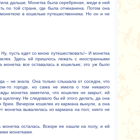
атила дальше. Монетка была серебряная, меди в ней
сть по той стране, где была отчеканена. Потом она
 монеткою в кошельке путешественника. Но он и не
– Ну, пусть едет со мною путешествовать!– И монетка
шелек. Здесь ей пришлось лежать с иностранными
а монетка все оставалась в кошельке; это уж было
да – не знала. Она только слышала от соседок, что
ком-то городе, но сама не имела о том никакого
ажды монетка заметила, что кошелек не закрыт; ей
в щелочку. Не следовало бы ей этого делать, да она
н брюк. Вечером кошелек из кармана вынули, а она
ут монетка вывалилась из кармана на пол; никто не
а монетка осталась. Вскоре ее нашли на полу, и ей
гими монетками.