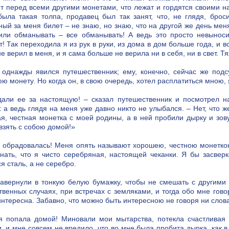
т перед всеми другими монетами, что лежат и гордятся своими н
была такая толпа, продавец был так занят, что, не глядя, бро
ный за меня билет – не знаю, но знаю, что на другой же день ме
или обманывать – все обманывать! А ведь это просто невыноси
т! Так переходила я из рук в руки, из дома в дом больше года, и 
не верил в меня, и я сама больше не верила ни в себя, ни в свет. 
 однажды явился путешественник; ему, конечно, сейчас же подс
ю монету. Но когда он, в свою очередь, хотел расплатиться мною,
али ее за настоящую! – сказал путешественник и посмотрел на
: а ведь глядя на меня уже давно никто не улыбался. – Нет, что ж
я, честная монетка с моей родины, а в ней пробили дырку и зов
 взять с собою домой!»
я обрадовалась! Меня опять называют хорошею, честною монеткою
знать, что я чисто серебряная, настоящей чеканки. Я бы засвер
я сталь, а не серебро.
авернули в тонкую белую бумажку, чтобы не смешать с другими 
твенных случаях, при встречах с земляками, и тогда обо мне гов
интересна. Забавно, что можно быть интересною не говоря ни слова
я попала домой! Миновали мои мытарства, потекла счастливая 
и, и мне совсем не вредило, что во мне была пробита дырка, как 