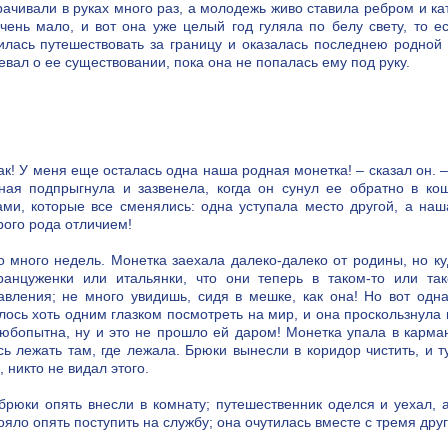
рачивали в руках много раз, а молодежь живо ставила ребром и к
чень мало, и вот она уже целый год гуляла по белу свету, то е
илась путешествовать за границу и оказалась последнею родной
евал о ее существовании, пока она не попалась ему под руку.
как! У меня еще осталась одна наша родная монетка! – сказал он. 
ная подпрыгнула и зазвенела, когда он сунул ее обратно в ко
ами, которые все сменялись: одна уступала место другой, а наш
рого рода отличием!
 много недель. Монетка заехала далеко-далеко от родины, но ку
анцуженки или итальянки, что они теперь в таком-то или та
авления; не много увидишь, сидя в мешке, как она! Но вот одн
лось хоть одним глазком посмотреть на мир, и она проскользнула 
юбопытна, ну и это не прошло ей даром! Монетка упала в карма
сь лежать там, где лежала. Брюки вынесли в коридор чистить, и т
 никто не видал этого.
брюки опять внесли в комнату; путешественник оделся и уехал, 
ояло опять поступить на службу; она очутилась вместе с тремя дру