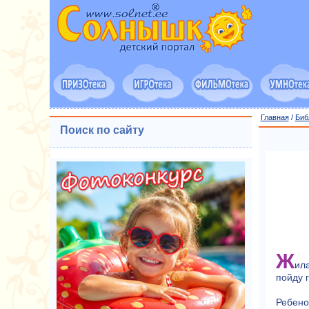
Главная
/
Биб
Поиск по сайту
Ж
ил
пойду г
Ребено