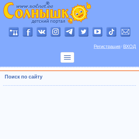
Регистрация
ВХОД
/
Показать
меню
Поиск по сайту