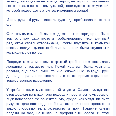
твоему, выжидание не всегда впрок, — хорошо, поспешим
же отправиться за жемчужиной, последнею жемчужиной,
которой недостает в этом великолепном венце!
И они рука об руку полетели туда, где пребывала в тот час
фея.
Они очутились в большом доме, но в коридорах было
темно, в комнатах пусто и необыкновенно тихо; длинный
ряд окон стоял отворенным, чтобы впустить в комнаты
свежий воздух; длинные белые занавеси были спущены и
колыхались от ветра.
Посреди комнаты стоял открытый гроб; в нем покоилась
женщина в расцвете лет. Покойница вся была усыпана
розами, виднелись лишь тонкие, сложенные на груди руки
да лицо, хранившее светлое и в то же время серьезное,
торжественное выражение.
У гроба стояли муж покойной и дети. Самого младшего
отец держал на руках; они подошли проститься с умершею.
Муж поцеловал ее пожелтевшую, сухую, как увядший лист,
руку, которая еще недавно была такою сильною, крепкою, с
такою любовью вела хозяйство и дом. Горькие слезы
падали на пол, но никто не проронил ни слова. В этом