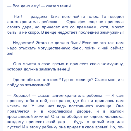
— Все дано ему! — сказал гений.
— Нет! — раздался близ него чей-то голос. То говорил
ангел-хранитель ребенка. — Одна фея еще не принесла
своего дара, но принесет его со временем, хотя, может
быть, и не скоро. В венце недостает последней жемчужины!
— Недостает! Этого не должно быть! Если же это так, нам
надо отыскать могущественную фею, пойти к ней сейчас
же!
— Она явится в свое время и принесет свою жемчужину,
которая должна замкнуть венец!
— Где же обитает эта фея? Где ее жилище? Скажи мне, и я
пойду за жемчужиной!
— Хорошо! — сказал ангел-хранитель ребенка. — Я сам
провожу тебя к ней, все равно, где бы ни пришлось нам
искать ее! У нее нет ведь постоянного жилища! Она
появляется и в королевском дворце, и в жалкой
крестьянской хижине! Она не обойдет ни одного человека,
каждому принесет свой дар — будь то целый мир или
пустяк! И к этому ребенку она придет в свое время! Но, по-