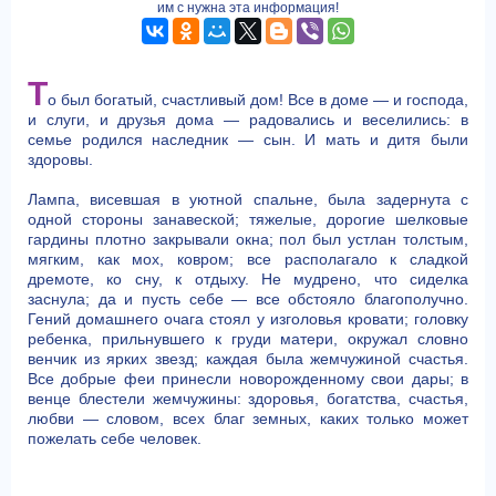
им с нужна эта информация!
Т
о был богатый, счастливый дом! Все в доме — и господа,
и слуги, и друзья дома — радовались и веселились: в
семье родился наследник — сын. И мать и дитя были
здоровы.
Лампа, висевшая в уютной спальне, была задернута с
одной стороны занавеской; тяжелые, дорогие шелковые
гардины плотно закрывали окна; пол был устлан толстым,
мягким, как мох, ковром; все располагало к сладкой
дремоте, ко сну, к отдыху. Не мудрено, что сиделка
заснула; да и пусть себе — все обстояло благополучно.
Гений домашнего очага стоял у изголовья кровати; головку
ребенка, прильнувшего к груди матери, окружал словно
венчик из ярких звезд; каждая была жемчужиной счастья.
Все добрые феи принесли новорожденному свои дары; в
венце блестели жемчужины: здоровья, богатства, счастья,
любви — словом, всех благ земных, каких только может
пожелать себе человек.