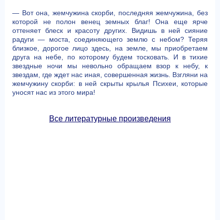
— Вот она, жемчужина скорби, последняя жемчужина, без
которой не полон венец земных благ! Она еще ярче
оттеняет блеск и красоту других. Видишь в ней сияние
радуги — моста, соединяющего землю с небом? Теряя
близкое, дорогое лицо здесь, на земле, мы приобретаем
друга на небе, по которому будем тосковать. И в тихие
звездные ночи мы невольно обращаем взор к небу, к
звездам, где ждет нас иная, совершенная жизнь. Взгляни на
жемчужину скорби: в ней скрыты крылья Психеи, которые
уносят нас из этого мира!
Все литературные произведения