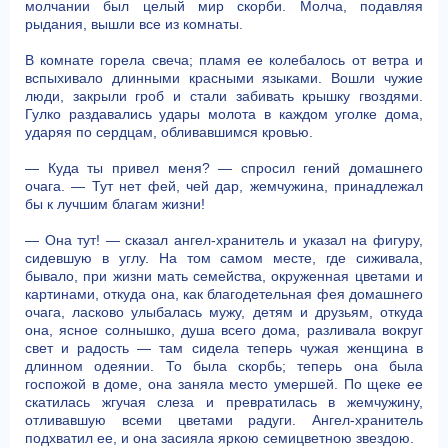
молчании был целый мир скорби. Молча, подавляя
рыдания, вышли все из комнаты.
В комнате горела свеча; пламя ее колебалось от ветра и
вспыхивало длинными красными языками. Вошли чужие
люди, закрыли гроб и стали забивать крышку гвоздями.
Гулко раздавались удары молота в каждом уголке дома,
ударяя по сердцам, обливавшимся кровью.
— Куда ты привел меня? — спросил гений домашнего
очага. — Тут нет фей, чей дар, жемчужина, принадлежал
бы к лучшим благам жизни!
— Она тут! — сказал ангел-хранитель и указал на фигуру,
сидевшую в углу. На том самом месте, где сиживала,
бывало, при жизни мать семейства, окруженная цветами и
картинами, откуда она, как благодетельная фея домашнего
очага, ласково улыбалась мужу, детям и друзьям, откуда
она, ясное солнышко, душа всего дома, разливала вокруг
свет и радость — там сидела теперь чужая женщина в
длинном одеянии. То была скорбь; теперь она была
госпожой в доме, она заняла место умершей. По щеке ее
скатилась жгучая слеза и превратилась в жемчужину,
отливавшую всеми цветами радуги. Ангел-хранитель
подхватил ее, и она засияла яркою семицветною звездою.