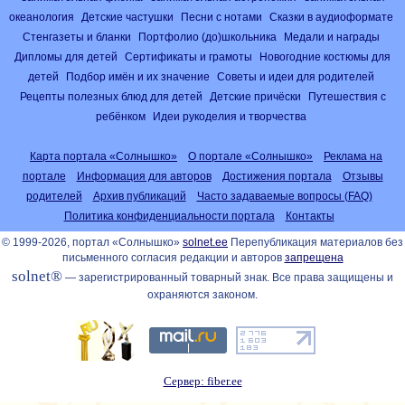
океанология
Детские частушки
Песни с нотами
Сказки в аудиоформате
Стенгазеты и бланки
Портфолио (до)школьника
Медали и награды
Дипломы для детей
Сертификаты и грамоты
Новогодние костюмы для
детей
Подбор имён и их значение
Советы и идеи для родителей
Рецепты полезных блюд для детей
Детские причёски
Путешествия с
ребёнком
Идеи рукоделия и творчества
Карта портала «Солнышко»
О портале «Солнышко»
Реклама на
портале
Информация для авторов
Достижения портала
Отзывы
родителей
Архив публикаций
Часто задаваемые вопросы (FAQ)
Политика конфиденциальности портала
Контакты
© 1999-2026, портал «Солнышко»
solnet.ee
Перепубликация материалов без
письменного согласия редакции и авторов
запрещена
solnet®
— зарегистрированный товарный знак. Все права защищены и
охраняются законом.
Сервер: fiber.ee