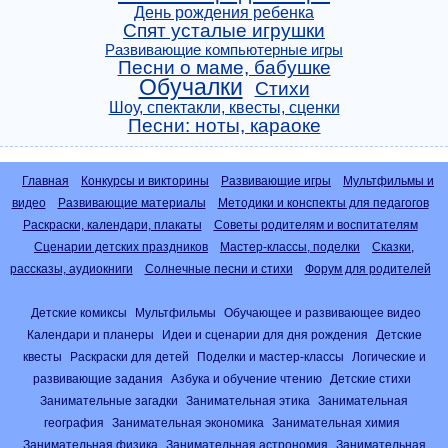
День рождения ребенка
Спят усталые игрушки
Развивающие компьютерные игры
Песни о маме, бабушке
Обучалки
Стихи
Шоу, спектакли, квесты, сценки
Песни: ноты, караоке
Главная
Конкурсы и викторины
Развивающие игры
Мультфильмы и
видео
Развивающие материалы
Методики и конспекты для педагогов
Раскраски, календари, плакаты
Советы родителям и воспитателям
Сценарии детских праздников
Мастер-классы, поделки
Сказки,
рассказы, аудиокниги
Солнечные песни и стихи
Форум для родителей
Детские комиксы
Мультфильмы
Обучающее и развивающее видео
Календари и планеры
Идеи и сценарии для дня рождения
Детские
квесты
Раскраски для детей
Поделки и мастер-классы
Логические и
развивающие задания
Азбука и обучение чтению
Детские стихи
Занимательные загадки
Занимательная этика
Занимательная
география
Занимательная экономика
Занимательная химия
Занимательная физика
Занимательная астрономия
Занимательная