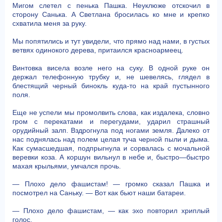
Мигом слетел с пенька Пашка. Неуклюже отскочил в
сторону Санька. А Светлана бросилась ко мне и крепко
схватила меня за руку.
Мы попятились и тут увидели, что прямо над нами, в густых
ветвях одинокого дерева, притаился красноармеец.
Винтовка висела возле него на суку. В одной руке он
держал телефонную трубку и, не шевелясь, глядел в
блестящий черный бинокль куда-то на край пустынного
поля.
Еще не успели мы промолвить слова, как издалека, словно
гром с перекатами и перегудами, ударил страшный
орудийный залп. Вздрогнула под ногами земля. Далеко от
нас поднялась над полем целая туча черной пыли и дыма.
Как сумасшедшая, подпрыгнула и сорвалась с мочальной
веревки коза. А коршун вильнул в небе и, быстро—быстро
махая крыльями, умчался прочь.
— Плохо дело фашистам! — громко сказал Пашка и
посмотрел на Саньку. — Вот как бьют наши батареи.
— Плохо дело фашистам, — как эхо повторил хриплый
голос.