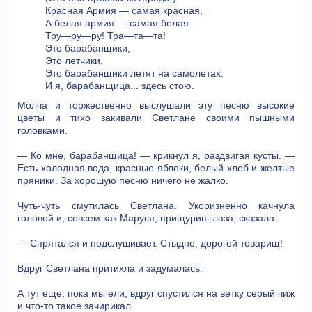
Красная Армия — самая красная,
А белая армия — самая белая.
Тру—ру—ру! Тра—та—та!
Это барабанщики,
Это летчики,
Это барабанщики летят на самолетах.
И я, барабанщица... здесь стою.
Молча и торжественно выслушали эту песню высокие
цветы и тихо закивали Светлане своими пышными
головками.
— Ко мне, барабанщица! — крикнул я, раздвигая кусты. —
Есть холодная вода, красные яблоки, белый хлеб и желтые
пряники. За хорошую песню ничего не жалко.
Чуть-чуть смутилась Светлана. Укоризненно качнула
головой и, совсем как Маруся, прищурив глаза, сказала:
— Спрятался и подслушивает. Стыдно, дорогой товарищ!
Вдруг Светлана притихла и задумалась.
А тут еще, пока мы ели, вдруг спустился на ветку серый чиж
и что-то такое зачирикал.