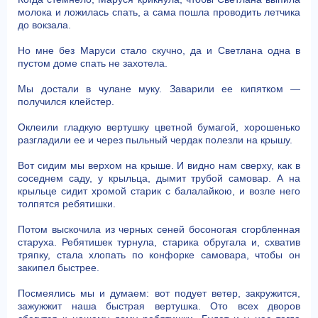
молока и ложилась спать, а сама пошла проводить летчика
до вокзала.
Но мне без Маруси стало скучно, да и Светлана одна в
пустом доме спать не захотела.
Мы достали в чулане муку. Заварили ее кипятком —
получился клейстер.
Оклеили гладкую вертушку цветной бумагой, хорошенько
разгладили ее и через пыльный чердак полезли на крышу.
Вот сидим мы верхом на крыше. И видно нам сверху, как в
соседнем саду, у крыльца, дымит трубой самовар. А на
крыльце сидит хромой старик с балалайкою, и возле него
толпятся ребятишки.
Потом выскочила из черных сеней босоногая сгорбленная
старуха. Ребятишек турнула, старика обругала и, схватив
тряпку, стала хлопать по конфорке самовара, чтобы он
закипел быстрее.
Посмеялись мы и думаем: вот подует ветер, закружится,
зажужжит наша быстрая вертушка. Ото всех дворов