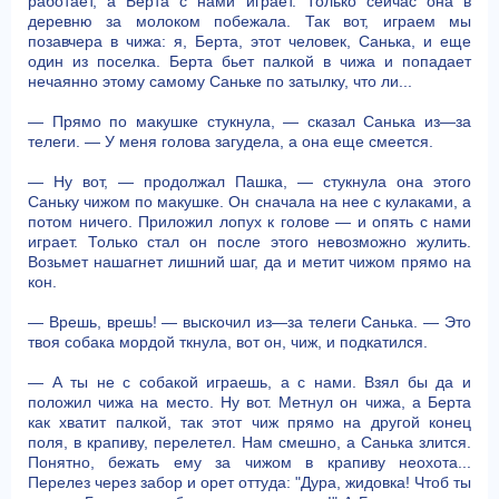
работает, а Берта с нами играет. Только сейчас она в
деревню за молоком побежала. Так вот, играем мы
позавчера в чижа: я, Берта, этот человек, Санька, и еще
один из поселка. Берта бьет палкой в чижа и попадает
нечаянно этому самому Саньке по затылку, что ли...
— Прямо по макушке стукнула, — сказал Санька из—за
телеги. — У меня голова загудела, а она еще смеется.
— Ну вот, — продолжал Пашка, — стукнула она этого
Саньку чижом по макушке. Он сначала на нее с кулаками, а
потом ничего. Приложил лопух к голове — и опять с нами
играет. Только стал он после этого невозможно жулить.
Возьмет нашагнет лишний шаг, да и метит чижом прямо на
кон.
— Врешь, врешь! — выскочил из—за телеги Санька. — Это
твоя собака мордой ткнула, вот он, чиж, и подкатился.
— А ты не с собакой играешь, а с нами. Взял бы да и
положил чижа на место. Ну вот. Метнул он чижа, а Берта
как хватит палкой, так этот чиж прямо на другой конец
поля, в крапиву, перелетел. Нам смешно, а Санька злится.
Понятно, бежать ему за чижом в крапиву неохота...
Перелез через забор и орет оттуда: "Дура, жидовка! Чтоб ты