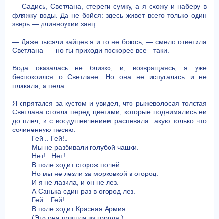
— Садись, Светлана, стереги сумку, а я схожу и наберу в
фляжку воды. Да не бойся: здесь живет всего только один
зверь — длинноухий заяц.
— Даже тысячи зайцев я и то не боюсь, — смело ответила
Светлана, — но ты приходи поскорее все—таки.
Вода оказалась не близко, и, возвращаясь, я уже
беспокоился о Светлане. Но она не испугалась и не
плакала, а пела.
Я спрятался за кустом и увидел, что рыжеволосая толстая
Светлана стояла перед цветами, которые поднимались ей
до плеч, и с воодушевлением распевала такую только что
сочиненную песню:
Гей!.. Гей!..
Мы не разбивали голубой чашки.
Нет!.. Нет!..
В поле ходит сторож полей.
Но мы не лезли за морковкой в огород.
И я не лазила, и он не лез.
А Санька один раз в огород лез.
Гей!.. Гей!..
В поле ходит Красная Армия.
(Это она пришла из города.)