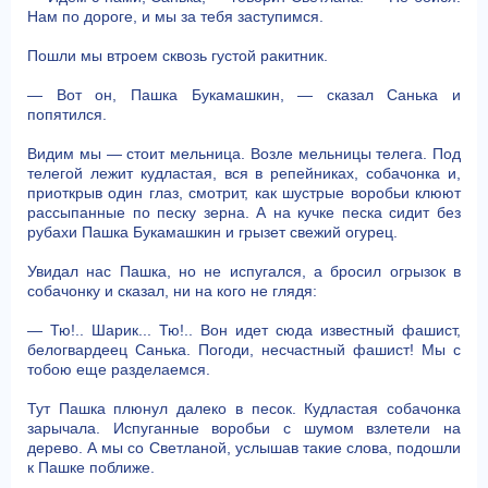
Нам по дороге, и мы за тебя заступимся.
Пошли мы втроем сквозь густой ракитник.
— Вот он, Пашка Букамашкин, — сказал Санька и
попятился.
Видим мы — стоит мельница. Возле мельницы телега. Под
телегой лежит кудластая, вся в репейниках, собачонка и,
приоткрыв один глаз, смотрит, как шустрые воробьи клюют
рассыпанные по песку зерна. А на кучке песка сидит без
рубахи Пашка Букамашкин и грызет свежий огурец.
Увидал нас Пашка, но не испугался, а бросил огрызок в
собачонку и сказал, ни на кого не глядя:
— Тю!.. Шарик... Тю!.. Вон идет сюда известный фашист,
белогвардеец Санька. Погоди, несчастный фашист! Мы с
тобою еще разделаемся.
Тут Пашка плюнул далеко в песок. Кудластая собачонка
зарычала. Испуганные воробьи с шумом взлетели на
дерево. А мы со Светланой, услышав такие слова, подошли
к Пашке поближе.