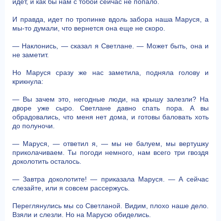
идет, и как бы нам с тобой сейчас не попало.
И правда, идет по тропинке вдоль забора наша Маруся, а
мы-то думали, что вернется она еще не скоро.
— Наклонись, — сказал я Светлане. — Может быть, она и
не заметит.
Но Маруся сразу же нас заметила, подняла голову и
крикнула:
— Вы зачем это, негодные люди, на крышу залезли? На
дворе уже сыро. Светлане давно спать пора. А вы
обрадовались, что меня нет дома, и готовы баловать хоть
до полуночи.
— Маруся, — ответил я, — мы не балуем, мы вертушку
приколачиваем. Ты погоди немного, нам всего три гвоздя
доколотить осталось.
— Завтра доколотите! — приказала Маруся. — А сейчас
слезайте, или я совсем рассержусь.
Переглянулись мы со Светланой. Видим, плохо наше дело.
Взяли и слезли. Но на Марусю обиделись.