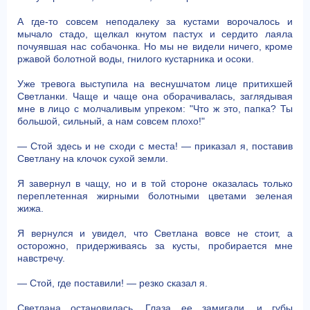
А где-то совсем неподалеку за кустами ворочалось и
мычало стадо, щелкал кнутом пастух и сердито лаяла
почуявшая нас собачонка. Но мы не видели ничего, кроме
ржавой болотной воды, гнилого кустарника и осоки.
Уже тревога выступила на веснушчатом лице притихшей
Светланки. Чаще и чаще она оборачивалась, заглядывая
мне в лицо с молчаливым упреком: "Что ж это, папка? Ты
большой, сильный, а нам совсем плохо!"
— Стой здесь и не сходи с места! — приказал я, поставив
Светлану на клочок сухой земли.
Я завернул в чащу, но и в той стороне оказалась только
переплетенная жирными болотными цветами зеленая
жижа.
Я вернулся и увидел, что Светлана вовсе не стоит, а
осторожно, придерживаясь за кусты, пробирается мне
навстречу.
— Стой, где поставили! — резко сказал я.
Светлана остановилась. Глаза ее замигали, и губы