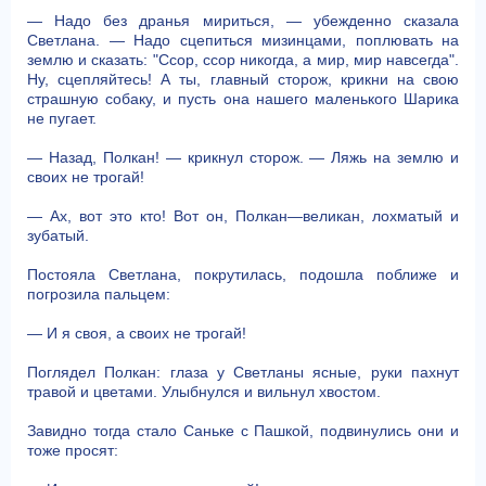
— Надо без дранья мириться, — убежденно сказала
Светлана. — Надо сцепиться мизинцами, поплювать на
землю и сказать: "Ссор, ссор никогда, а мир, мир навсегда".
Ну, сцепляйтесь! А ты, главный сторож, крикни на свою
страшную собаку, и пусть она нашего маленького Шарика
не пугает.
— Назад, Полкан! — крикнул сторож. — Ляжь на землю и
своих не трогай!
— Ах, вот это кто! Вот он, Полкан—великан, лохматый и
зубатый.
Постояла Светлана, покрутилась, подошла поближе и
погрозила пальцем:
— И я своя, а своих не трогай!
Поглядел Полкан: глаза у Светланы ясные, руки пахнут
травой и цветами. Улыбнулся и вильнул хвостом.
Завидно тогда стало Саньке с Пашкой, подвинулись они и
тоже просят: