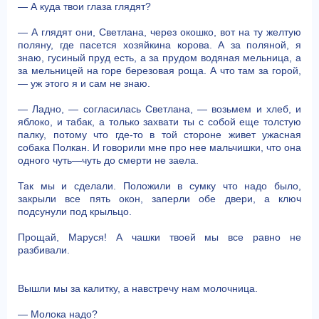
— А куда твои глаза глядят?
— А глядят они, Светлана, через окошко, вот на ту желтую
поляну, где пасется хозяйкина корова. А за поляной, я
знаю, гусиный пруд есть, а за прудом водяная мельница, а
за мельницей на горе березовая роща. А что там за горой,
— уж этого я и сам не знаю.
— Ладно, — согласилась Светлана, — возьмем и хлеб, и
яблоко, и табак, а только захвати ты с собой еще толстую
палку, потому что где-то в той стороне живет ужасная
собака Полкан. И говорили мне про нее мальчишки, что она
одного чуть—чуть до смерти не заела.
Так мы и сделали. Положили в сумку что надо было,
закрыли все пять окон, заперли обе двери, а ключ
подсунули под крыльцо.
Прощай, Маруся! А чашки твоей мы все равно не
разбивали.
Вышли мы за калитку, а навстречу нам молочница.
— Молока надо?