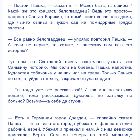
— Постой, Пашка, — сказал я. — Может быть, ты ошибся?
Какой же это фашист, белогвардеец? Ведь это просто—
напросто Санька Карякин, который живет возле того дома,
где чьи-то свиньи в чужой сад на помидорные грядки
залезли.
— Все равно белогвардеец, — упрямо повторил Пашка. —
А если не верите, то хотите, я расскажу вам всю его
историю?
Тут нам со Светланой очень захотелось узнать всю
Санькину историю. Мы сели на бревна, Пашка напротив.
Кудластая собачонка у наших ног, на траву. Только Санька
не сел, а, уйдя за телегу, закричал оттуда сердито:
— Ты тогда уже все рассказывай! И как мне по затылку
попало, тоже рассказывай. Думаешь, по затылку не
больно? Возьми—ка себе да стукни.
— Есть в Германии город Дрезден, — спокойно сказал
Пашка, — и вот из этого города убежал от фашистов один
рабочий, еврей. Убежал и приехал к нам. А с ним девчонка
приехала, Берта. Сам он теперь на этой мельнице