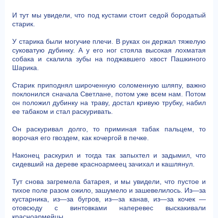
И тут мы увидели, что под кустами стоит седой бородатый
старик.
У старика были могучие плечи. В руках он держал тяжелую
суковатую дубинку. А у его ног стояла высокая лохматая
собака и скалила зубы на поджавшего хвост Пашкиного
Шарика.
Старик приподнял широченную соломенную шляпу, важно
поклонился сначала Светлане, потом уже всем нам. Потом
он положил дубинку на траву, достал кривую трубку, набил
ее табаком и стал раскуривать.
Он раскуривал долго, то приминая табак пальцем, то
ворочая его гвоздем, как кочергой в печке.
Наконец раскурил и тогда так запыхтел и задымил, что
сидевший на дереве красноармеец зачихал и кашлянул.
Тут снова загремела батарея, и мы увидели, что пустое и
тихое поле разом ожило, зашумело и зашевелилось. Из—за
кустарника, из—за бугров, из—за канав, из—за кочек —
отовсюду с винтовками наперевес выскакивали
красноармейцы.