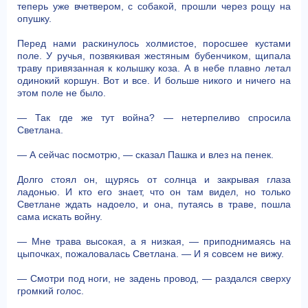
теперь уже вчетвером, с собакой, прошли через рощу на
опушку.
Перед нами раскинулось холмистое, поросшее кустами
поле. У ручья, позвякивая жестяным бубенчиком, щипала
траву привязанная к колышку коза. А в небе плавно летал
одинокий коршун. Вот и все. И больше никого и ничего на
этом поле не было.
— Так где же тут война? — нетерпеливо спросила
Светлана.
— А сейчас посмотрю, — сказал Пашка и влез на пенек.
Долго стоял он, щурясь от солнца и закрывая глаза
ладонью. И кто его знает, что он там видел, но только
Светлане ждать надоело, и она, путаясь в траве, пошла
сама искать войну.
— Мне трава высокая, а я низкая, — приподнимаясь на
цыпочках, пожаловалась Светлана. — И я совсем не вижу.
— Смотри под ноги, не задень провод, — раздался сверху
громкий голос.