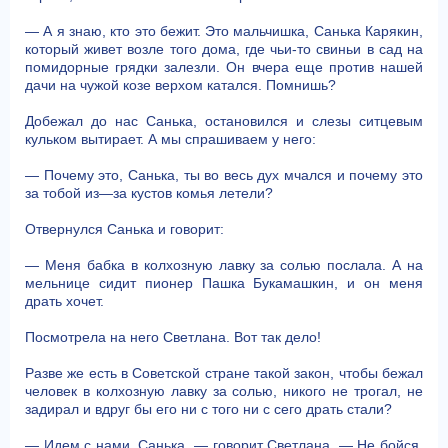
— А я знаю, кто это бежит. Это мальчишка, Санька Карякин,
который живет возле того дома, где чьи-то свиньи в сад на
помидорные грядки залезли. Он вчера еще против нашей
дачи на чужой козе верхом катался. Помнишь?
Добежал до нас Санька, остановился и слезы ситцевым
кульком вытирает. А мы спрашиваем у него:
— Почему это, Санька, ты во весь дух мчался и почему это
за тобой из—за кустов комья летели?
Отвернулся Санька и говорит:
— Меня бабка в колхозную лавку за солью послала. А на
мельнице сидит пионер Пашка Букамашкин, и он меня
драть хочет.
Посмотрела на него Светлана. Вот так дело!
Разве же есть в Советской стране такой закон, чтобы бежал
человек в колхозную лавку за солью, никого не трогал, не
задирал и вдруг бы его ни с того ни с сего драть стали?
— Идем с нами, Санька, — говорит Светлана. — Не бойся.