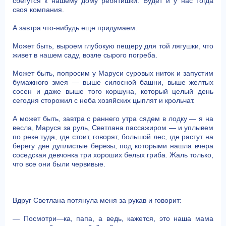
сбегутся к нашему дому ребятишки. Будет и у нас тогда
своя компания.
А завтра что-нибудь еще придумаем.
Может быть, выроем глубокую пещеру для той лягушки, что
живет в нашем саду, возле сырого погреба.
Может быть, попросим у Маруси суровых ниток и запустим
бумажного змея — выше силосной башни, выше желтых
сосен и даже выше того коршуна, который целый день
сегодня сторожил с неба хозяйских цыплят и крольчат.
А может быть, завтра с раннего утра сядем в лодку — я на
весла, Маруся за руль, Светлана пассажиром — и уплывем
по реке туда, где стоит, говорят, большой лес, где растут на
берегу две дуплистые березы, под которыми нашла вчера
соседская девчонка три хороших белых гриба. Жаль только,
что все они были червивые.
Вдруг Светлана потянула меня за рукав и говорит:
— Посмотри—ка, папа, а ведь, кажется, это наша мама