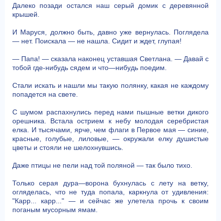
Далеко позади остался наш серый домик с деревянной
крышей.
И Маруся, должно быть, давно уже вернулась. Поглядела
— нет. Поискала — не нашла. Сидит и ждет, глупая!
— Папа! — сказала наконец уставшая Светлана. — Давай с
тобой где-нибудь сядем и что—нибудь поедим.
Стали искать и нашли мы такую полянку, какая не каждому
попадется на свете.
С шумом распахнулись перед нами пышные ветки дикого
орешника. Встала острием к небу молодая серебристая
елка. И тысячами, ярче, чем флаги в Первое мая — синие,
красные, голубые, лиловые, — окружали елку душистые
цветы и стояли не шелохнувшись.
Даже птицы не пели над той поляной — так было тихо.
Только серая дура—ворона бухнулась с лету на ветку,
огляделась, что не туда попала, каркнула от удивления:
"Карр... карр..." — и сейчас же улетела прочь к своим
поганым мусорным ямам.