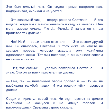
Это был смелый чиж. Он сидел прямо напротив нас,
подпрыгивал, чирикал и не улетал.
— Это знакомый чиж, — твердо решила Светлана. — Я его
видела, когда мы с мамой качались в саду на качелях. Она
меня высоко качала. Фють!.. Фють!.. И зачем он к нам
прилетел так далеко?
— Нет! Нет! — решительно ответил я. — Это совсем другой
чиж. Ты ошиблась, Светлана. У того чижа на хвосте не
хватает перьев, которые выдрала ему хозяйкина
одноглазая кошка. Тот чиж потолще, и он чирикает совсем
не таким голосом.
— Нет, тот самый! — упрямо повторила Светлана. — Я
знаю. Это он за нами прилетел так далеко.
— Гей, гей! — печальным басом пропел я. — Но мы не
разбивали голубой чашки. И мы решили уйти насовсем
далеко.
Сердито чирикнул серый чиж. Ни один цветок из целого
миллиона не качнулся и не кивнул головой. И
нахмурившаяся Светлана строго сказала: