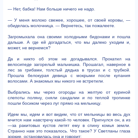
— Нет, бабка! Нам больше ничего не надо.
— У меня молоко свежее, хорошее, от своей коровы, —
обиделась молочница. — Вернетесь, так пожалеете.
Загромыхала она своими холодными бидонами и пошла
дальше. А где ей догадаться, что мы далеко уходим и,
может, не вернемся?
Да и никто об этом не догадывался. Прокатил на
велосипеде загорелый мальчишка. Прошагал, наверное в
лес за грибами, толстый дядька в трусах и с трубкой.
Прошла белокурая девица с мокрыми после купания
волосами. А знакомых мы никого не встретили.
Выбрались мы через огороды на желтую от куриной
слепоты поляну, сняли сандалии и по теплой тропинке
пошли босиком через луг прямо на мельницу.
Идем мы, идем и вот видим, что от мельницы во весь дух
мчится нам навстречу какой-то человек. Пригнулся он, а из
—за ракитовых кустов летят ему в спину комья земли.
Странно нам это показалось. Что такое? У Светланы глаза
зоркие, остановилась она и говорит: