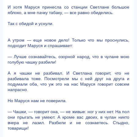
И хотя Маруся принесла со станции Светлане большое
яблоко, а мне пачку табаку, — все равно обиделись.
Так с обидой и уснули.
А утром — еще новое дело! Только что мы проснулись,
подходит Маруся и спрашивает:
— Лучше сознавайтесь, озорной народ, что в чулане мою
голубую чашку разбили!
А я чашки не разбивал. И Светлана говорит, что не
разбивала тоже. Посмотрели мы с ней друг на друга и
подумали оба, что уж это на нас Маруся говорит совсем
напрасно.
Но Маруся нам не поверила.
— Чашки, — говорит она, — не живые: ног у них нет. На пол
они прыгать не умеют. А кроме вас двоих, в чулан никто
вчера не лазил. Разбили и не сознаетесь. Стыдно,
товарищи!