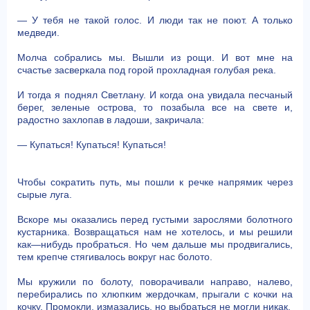
— У тебя не такой голос. И люди так не поют. А только
медведи.
Молча собрались мы. Вышли из рощи. И вот мне на
счастье засверкала под горой прохладная голубая река.
И тогда я поднял Светлану. И когда она увидала песчаный
берег, зеленые острова, то позабыла все на свете и,
радостно захлопав в ладоши, закричала:
— Купаться! Купаться! Купаться!
Чтобы сократить путь, мы пошли к речке напрямик через
сырые луга.
Вскоре мы оказались перед густыми зарослями болотного
кустарника. Возвращаться нам не хотелось, и мы решили
как—нибудь пробраться. Но чем дальше мы продвигались,
тем крепче стягивалось вокруг нас болото.
Мы кружили по болоту, поворачивали направо, налево,
перебирались по хлюпким жердочкам, прыгали с кочки на
кочку. Промокли, измазались, но выбраться не могли никак.