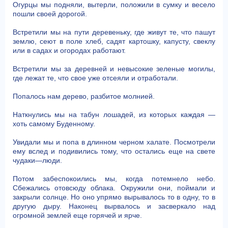
Огурцы мы подняли, вытерли, положили в сумку и весело
пошли своей дорогой.
Встретили мы на пути деревеньку, где живут те, что пашут
землю, сеют в поле хлеб, садят картошку, капусту, свеклу
или в садах и огородах работают.
Встретили мы за деревней и невысокие зеленые могилы,
где лежат те, что свое уже отсеяли и отработали.
Попалось нам дерево, разбитое молнией.
Наткнулись мы на табун лошадей, из которых каждая —
хоть самому Буденному.
Увидали мы и попа в длинном черном халате. Посмотрели
ему вслед и подивились тому, что остались еще на свете
чудаки—люди.
Потом забеспокоились мы, когда потемнело небо.
Сбежались отовсюду облака. Окружили они, поймали и
закрыли солнце. Но оно упрямо вырывалось то в одну, то в
другую дыру. Наконец вырвалось и засверкало над
огромной землей еще горячей и ярче.