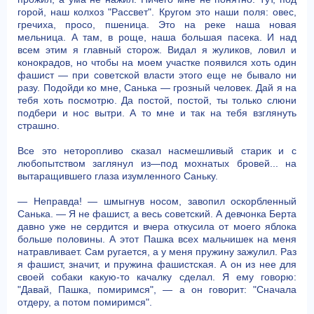
горой, наш колхоз "Рассвет". Кругом это наши поля: овес,
гречиха, просо, пшеница. Это на реке наша новая
мельница. А там, в роще, наша большая пасека. И над
всем этим я главный сторож. Видал я жуликов, ловил и
конокрадов, но чтобы на моем участке появился хоть один
фашист — при советской власти этого еще не бывало ни
разу. Подойди ко мне, Санька — грозный человек. Дай я на
тебя хоть посмотрю. Да постой, постой, ты только слюни
подбери и нос вытри. А то мне и так на тебя взглянуть
страшно.
Все это неторопливо сказал насмешливый старик и с
любопытством заглянул из—под мохнатых бровей... на
вытаращившего глаза изумленного Саньку.
— Неправда! — шмыгнув носом, завопил оскорбленный
Санька. — Я не фашист, а весь советский. А девчонка Берта
давно уже не сердится и вчера откусила от моего яблока
больше половины. А этот Пашка всех мальчишек на меня
натравливает. Сам ругается, а у меня пружину зажулил. Раз
я фашист, значит, и пружина фашистская. А он из нее для
своей собаки какую-то качалку сделал. Я ему говорю:
"Давай, Пашка, помиримся", — а он говорит: "Сначала
отдеру, а потом помиримся".