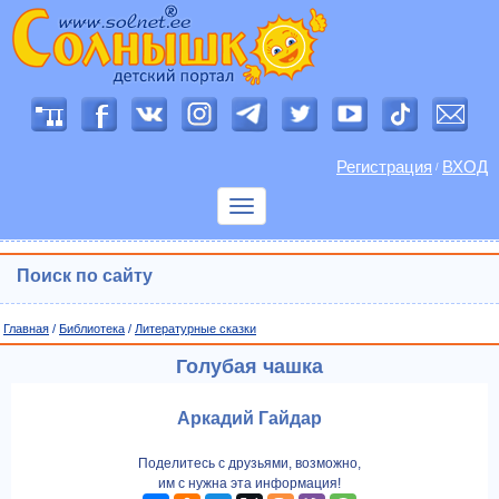
Регистрация
ВХОД
/
Показать
меню
Поиск по сайту
Главная
/
Библиотека
/
Литературные сказки
Голубая чашка
Аркадий Гайдар
Поделитесь с друзьями, возможно,
им с нужна эта информация!