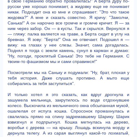
в свою Германию обратно провалилась!" А Берта дуру по-
русски уже хорошо понимает, а жидовку еще не понимает
никак. Подходит она ко мне и спрашивает: "Это что такое
жидовка?" А мне и сказать совестно. Я кричу: "Замолчи,
Санька!" А он нарочно все громче и громче кричит. Я — за
ним через забор. Он — в кусты. Так и скрылся. Вернулся я
— гляжу: палка валяется на траве, а Берта сидит в углу на
бревнах. Я зову: "Берта!" Она не отвечает. Подошел я —
вижу: на глазах у нее слезы. Значит, сама догадалась.
Поднял я тогда с земли камень, сунул в карман и думаю:
"Ну, погоди, проклятый Санька! Это тебе не Германия. С
твоим-то фашизмом мы и сами справимся!"
Посмотрели мы на Саньку и подумали: "Ну, брат, плохая у
тебя история. Даже слушать противно. А мыто еще
собирались за тебя заступиться".
И только хотел я это сказать, как вдруг дрогнула и
зашумела мельница, закрутилось по воде отдохнувшее
колесо. Выскочила из мельничного окна обсыпанная мукой,
ошалелая от испуга кошка. Спросонок промахнулась и
свалилась прямо на спину задремавшему Шарику. Шарик
взвизгнул и подпрыгнул. Кошка метнулась на дерево,
воробьи с дерева — на крышу. Лошадь вскинула морду и
дернула телегу. А из сарая выглянул какой-то лохматый,