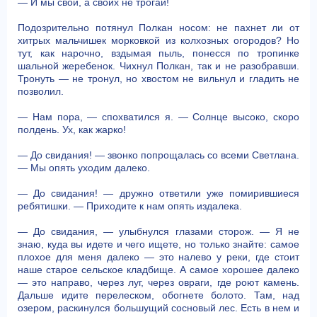
— И мы свои, а своих не трогай!
Подозрительно потянул Полкан носом: не пахнет ли от
хитрых мальчишек морковкой из колхозных огородов? Но
тут, как нарочно, вздымая пыль, понесся по тропинке
шальной жеребенок. Чихнул Полкан, так и не разобравши.
Тронуть — не тронул, но хвостом не вильнул и гладить не
позволил.
— Нам пора, — спохватился я. — Солнце высоко, скоро
полдень. Ух, как жарко!
— До свидания! — звонко попрощалась со всеми Светлана.
— Мы опять уходим далеко.
— До свидания! — дружно ответили уже помирившиеся
ребятишки. — Приходите к нам опять издалека.
— До свидания, — улыбнулся глазами сторож. — Я не
знаю, куда вы идете и чего ищете, но только знайте: самое
плохое для меня далеко — это налево у реки, где стоит
наше старое сельское кладбище. А самое хорошее далеко
— это направо, через луг, через овраги, где роют камень.
Дальше идите перелеском, обогнете болото. Там, над
озером, раскинулся большущий сосновый лес. Есть в нем и