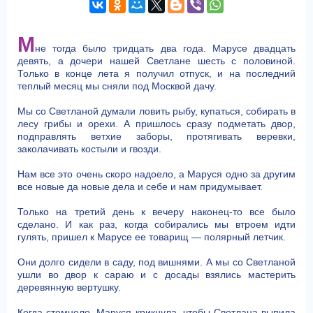
М
не тогда было тридцать два года. Марусе двадцать
девять, а дочери нашей Светлане шесть с половиной.
Только в конце лета я получил отпуск, и на последний
теплый месяц мы сняли под Москвой дачу.
Мы со Светланой думали ловить рыбу, купаться, собирать в
лесу грибы и орехи. А пришлось сразу подметать двор,
подправлять ветхие заборы, протягивать веревки,
заколачивать костыли и гвозди.
Нам все это очень скоро надоело, а Маруся одно за другим
все новые да новые дела и себе и нам придумывает.
Только на третий день к вечеру наконец-то все было
сделано. И как раз, когда собирались мы втроем идти
гулять, пришел к Марусе ее товарищ — полярный летчик.
Они долго сидели в саду, под вишнями. А мы со Светланой
ушли во двор к сараю и с досады взялись мастерить
деревянную вертушку.
Когда стемнело, Маруся крикнула, чтобы Светлана выпила