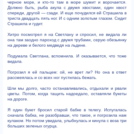
черное море, и кто-то там в море шумит и ворочается.
Должно быть, рыба акула с двумя хвостами, один хвост
спереди, другой — сзади. И еще почудился ей Страшила в
триста двадцать пять ног. И с одним золотым глазом. Сидит
Страшила и гудит.
Хитро посмотрел я на Светлану и спросил, не видала ли
она там заодно пароход с двумя трубами, серую обезьянку
на дереве и белого медведя на льдине.
Подумала Светлана, вспомнила. И оказывается, что тоже
видала.
Погрозил я ей пальцем: ой, не врет ли? Но она в ответ
рассмеялась и со всех ног пустилась бежать.
Шли мы долго, часто останавливались, отдыхали и рвали
цветы. Потом, когда тащить надоедало, оставляли букеты
на дороге.
Я один букет бросил старой бабке в телегу. Испугалась
сначала бабка, не разобравши, что такое, и погрозила нам
кулаком. Но потом увидала, улыбнулась и кинула с воза три
больших зеленых огурца.