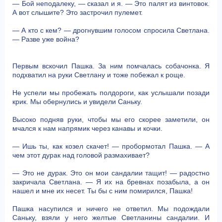
— Бой неподалеку, — сказал и я. — Это палят из винтовок.
А вот слышите? Это застрочил пулемет.
— А кто с кем? — дрогнувшим голосом спросила Светлана.
— Разве уже война?
Первым вскочил Пашка. За ним помчалась собачонка. Я
подхватил на руки Светлану и тоже побежал к роще.
Не успели мы пробежать полдороги, как услышали позади
крик. Мы обернулись и увидели Саньку.
Высоко подняв руки, чтобы мы его скорее заметили, он
мчался к нам напрямик через канавы и кочки.
— Ишь ты, как козел скачет! — пробормотал Пашка. — А
чем этот дурак над головой размахивает?
— Это не дурак. Это он мои сандалии тащит! — радостно
закричала Светлана. — Я их на бревнах позабыла, а он
нашел и мне их несет. Ты бы с ним помирился, Пашка!
Пашка насупился и ничего не ответил. Мы подождали
Саньку, взяли у него желтые Светланины сандалии. И