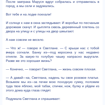
После завтрака Маруся вдруг собралась и отправилась в
город, а мы сели и задумались.
Вот тебе и на лодке поехали!
И солнце к нам в окна заглядывает. И воробьи по песчаным
дорожкам скачут. И цыплята сквозь деревянный плетень со
двора на улицу и с улицы на двор шмыгают.
А нам совсем не весело.
— Что ж! — говорю я Светлане. — С крыши нас с тобой
вчера согнали. Банку из—под керосина у нас недавно
отняли. За какую-то голубую чашку напрасно выругали.
Разве же это хорошая жизнь?
— Конечно, — говорит Светлана, — жизнь совсем плохая.
— А давай—ка, Светлана, надень ты свое розовое платье.
Возьмем мы из—за печки мою походную сумку, положим
туда твое яблоко, мой табак, спички, нож, булку и уйдем из
этого дома куда глаза глядят.
Подумала Светлана и спрашивает: