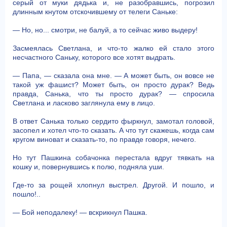
серый от муки дядька и, не разобравшись, погрозил
длинным кнутом отскочившему от телеги Саньке:
— Но, но... смотри, не балуй, а то сейчас живо выдеру!
Засмеялась Светлана, и что-то жалко ей стало этого
несчастного Саньку, которого все хотят выдрать.
— Папа, — сказала она мне. — А может быть, он вовсе не
такой уж фашист? Может быть, он просто дурак? Ведь
правда, Санька, что ты просто дурак? — спросила
Светлана и ласково заглянула ему в лицо.
В ответ Санька только сердито фыркнул, замотал головой,
засопел и хотел что-то сказать. А что тут скажешь, когда сам
кругом виноват и сказать-то, по правде говоря, нечего.
Но тут Пашкина собачонка перестала вдруг тявкать на
кошку и, повернувшись к полю, подняла уши.
Где-то за рощей хлопнул выстрел. Другой. И пошло, и
пошло!..
— Бой неподалеку! — вскрикнул Пашка.