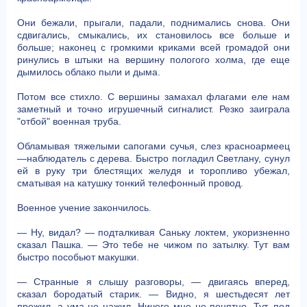
Они бежали, прыгали, падали, поднимались снова. Они
сдвигались, смыкались, их становилось все больше и
больше; наконец с громкими криками всей громадой они
ринулись в штыки на вершину пологого холма, где еще
дымилось облако пыли и дыма.
Потом все стихло. С вершины замахал флагами еле нам
заметный и точно игрушечный сигналист. Резко заиграла
"отбой" военная труба.
Обламывая тяжелыми сапогами сучья, слез красноармеец
—наблюдатель с дерева. Быстро погладил Светлану, сунул
ей в руку три блестящих желудя и торопливо убежал,
сматывая на катушку тонкий телефонный провод.
Военное учение закончилось.
— Ну, видал? — подталкивая Саньку локтем, укоризненно
сказал Пашка. — Это тебе не чижом по затылку. Тут вам
быстро пособьют макушки.
— Странные я слышу разговоры, — двигаясь вперед,
сказал бородатый старик. — Видно, я шестьдесят лет
прожил, а ума не нажил. Ничего мне не понятно. Тут, под