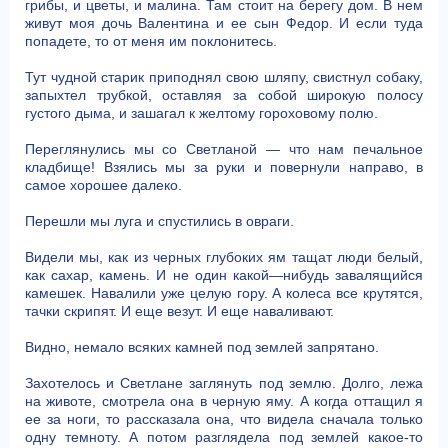
грибы, и цветы, и малина. Там стоит на берегу дом. В нем
живут моя дочь Валентина и ее сын Федор. И если туда
попадете, то от меня им поклонитесь.
Тут чудной старик приподнял свою шляпу, свистнул собаку,
запыхтел трубкой, оставляя за собой широкую полосу
густого дыма, и зашагал к желтому гороховому полю.
Переглянулись мы со Светланой — что нам печальное
кладбище! Взялись мы за руки и повернули направо, в
самое хорошее далеко.
Перешли мы луга и спустились в овраги.
Видели мы, как из черных глубоких ям тащат люди белый,
как сахар, камень. И не один какой—нибудь завалящийся
камешек. Навалили уже целую гору. А колеса все крутятся,
тачки скрипят. И еще везут. И еще наваливают.
Видно, немало всяких камней под землей запрятано.
Захотелось и Светлане заглянуть под землю. Долго, лежа
на животе, смотрела она в черную яму. А когда оттащил я
ее за ноги, то рассказала она, что видела сначала только
одну темноту. А потом разглядела под землей какое-то