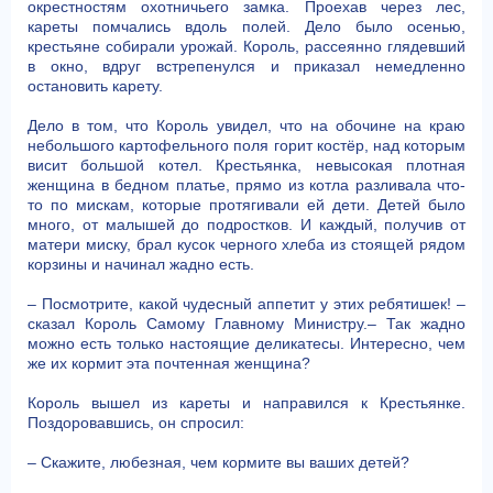
окрестностям охотничьего замка. Проехав через лес,
кареты помчались вдоль полей. Дело было осенью,
крестьяне собирали урожай. Король, рассеянно глядевший
в окно, вдруг встрепенулся и приказал немедленно
остановить карету.
Дело в том, что Король увидел, что на обочине на краю
небольшого картофельного поля горит костёр, над которым
висит большой котел. Крестьянка, невысокая плотная
женщина в бедном платье, прямо из котла разливала что-
то по мискам, которые протягивали ей дети. Детей было
много, от малышей до подростков. И каждый, получив от
матери миску, брал кусок черного хлеба из стоящей рядом
корзины и начинал жадно есть.
– Посмотрите, какой чудесный аппетит у этих ребятишек! –
сказал Король Самому Главному Министру.– Так жадно
можно есть только настоящие деликатесы. Интересно, чем
же их кормит эта почтенная женщина?
Король вышел из кареты и направился к Крестьянке.
Поздоровавшись, он спросил:
– Скажите, любезная, чем кормите вы ваших детей?