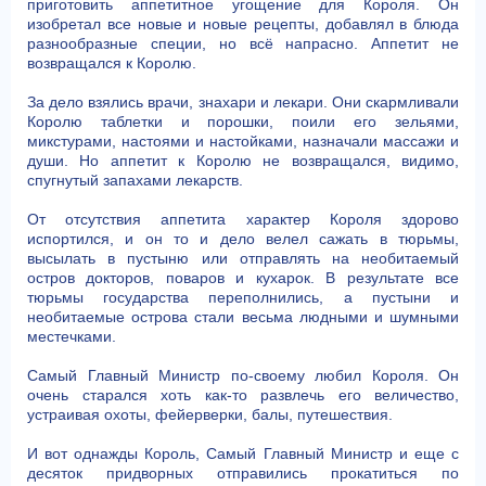
приготовить аппетитное угощение для Короля. Он
изобретал все новые и новые рецепты, добавлял в блюда
разнообразные специи, но всё напрасно. Аппетит не
возвращался к Королю.
За дело взялись врачи, знахари и лекари. Они скармливали
Королю таблетки и порошки, поили его зельями,
микстурами, настоями и настойками, назначали массажи и
души. Но аппетит к Королю не возвращался, видимо,
спугнутый запахами лекарств.
От отсутствия аппетита характер Короля здорово
испортился, и он то и дело велел сажать в тюрьмы,
высылать в пустыню или отправлять на необитаемый
остров докторов, поваров и кухарок. В результате все
тюрьмы государства переполнились, а пустыни и
необитаемые острова стали весьма людными и шумными
местечками.
Самый Главный Министр по-своему любил Короля. Он
очень старался хоть как-то развлечь его величество,
устраивая охоты, фейерверки, балы, путешествия.
И вот однажды Король, Самый Главный Министр и еще с
десяток придворных отправились прокатиться по