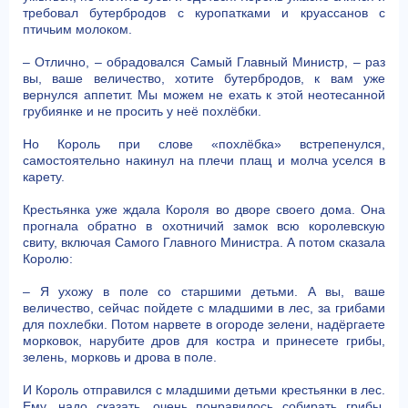
требовал бутербродов с куропатками и круассанов с
птичьим молоком.
– Отлично, – обрадовался Самый Главный Министр, – раз
вы, ваше величество, хотите бутербродов, к вам уже
вернулся аппетит. Мы можем не ехать к этой неотесанной
грубиянке и не просить у неё похлёбки.
Но Король при слове «похлёбка» встрепенулся,
самостоятельно накинул на плечи плащ и молча уселся в
карету.
Крестьянка уже ждала Короля во дворе своего дома. Она
прогнала обратно в охотничий замок всю королевскую
свиту, включая Самого Главного Министра. А потом сказала
Королю:
– Я ухожу в поле со старшими детьми. А вы, ваше
величество, сейчас пойдете с младшими в лес, за грибами
для похлебки. Потом нарвете в огороде зелени, надёргаете
морковок, нарубите дров для костра и принесете грибы,
зелень, морковь и дрова в поле.
И Король отправился с младшими детьми крестьянки в лес.
Ему, надо сказать, очень понравилось собирать грибы.