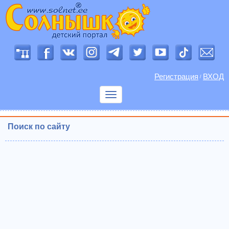
Регистрация
ВХОД
/
Показать
меню
Поиск по сайту