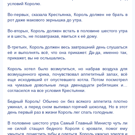
условий Королю.
Во-первых, сказала Крестьянка, Король должен не брать в
рот даже макового зернышка до утра.
Во-вторых, Король должен встать в половине шестого утра
и в шесть, не позавтракав, явиться к её дому.
В-третьих, Король должен весь завтрашний день слушаться
её и выполнять всё, что она прикажет. Да-да, именно так,
прикажет, вы не ослышались.
Король хотел было возмутиться, но набрав воздуха для
возмущенного крика, почувствовал аппетитный запах, всё
еще исходивший от опустевшего котла. Потом посмотрел
на чумазые довольные лица двенадцати ребятишек и…
согласился на все условия Крестьянки.
Бедный Король! Обычно он без всякого аппетита плотно
ужинал, а перед сном выпивал горячий шоколад. Но в этот
день первый раз в жизни Король лег спать голодным.
В половине шестого утра Самый Главный Министр чуть ли
не силой стащил бедного Короля с кровати, помог ему
умыться, почистить зубы и одеться. Король ужасно злился и