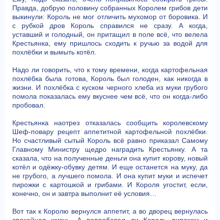
Правда, добрую половину собранных Королем грибов дети
выкинули: Король не мог отличить мухомор от боровика. И
с рубкой дров Король справился не сразу. А когда,
уставший и голодный, он притащил в поле всё, что велела
Крестьянка, ему пришлось сходить к ручью за водой для
похлёбки и вымыть котёл.
Надо ли говорить, что к тому времени, когда картофельная
похлёбка была готова, Король был голоден, как никогда в
жизни. И похлёбка с куском черного хлеба из муки грубого
помола показалась ему вкуснее чем всё, что он когда-либо
пробовал.
Крестьянка наотрез отказалась сообщить королевскому
Шеф-повару рецепт аппетитной картофельной похлёбки.
Но счастливый сытый Король всё равно приказал Самому
Главному Министру щедро наградить Крестьянку. А та
сказала, что на полученные деньги она купит корову, новый
котёл и одёжку-обувку детям. И еще останется на муку, да
не грубого, а лучшего помола. И она купит муки и испечет
пирожки с картошкой и грибами. И Короля угостит, если,
конечно, он и завтра выполнит её условия…
Вот так к Королю вернулся аппетит, а во дворец вернулась
спокойная жизнь. А попробовал ли Король пирожки и