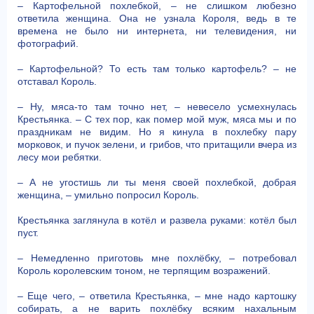
– Картофельной похлебкой, – не слишком любезно
ответила женщина. Она не узнала Короля, ведь в те
времена не было ни интернета, ни телевидения, ни
фотографий.
– Картофельной? То есть там только картофель? – не
отставал Король.
– Ну, мяса-то там точно нет, – невесело усмехнулась
Крестьянка. – С тех пор, как помер мой муж, мяса мы и по
праздникам не видим. Но я кинула в похлебку пару
морковок, и пучок зелени, и грибов, что притащили вчера из
лесу мои ребятки.
– А не угостишь ли ты меня своей похлебкой, добрая
женщина, – умильно попросил Король.
Крестьянка заглянула в котёл и развела руками: котёл был
пуст.
– Немедленно приготовь мне похлёбку, – потребовал
Король королевским тоном, не терпящим возражений.
– Еще чего, – ответила Крестьянка, – мне надо картошку
собирать, а не варить похлёбку всяким нахальным