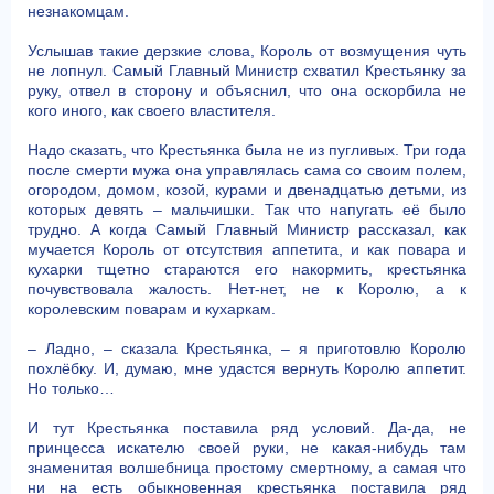
незнакомцам.
Услышав такие дерзкие слова, Король от возмущения чуть
не лопнул. Самый Главный Министр схватил Крестьянку за
руку, отвел в сторону и объяснил, что она оскорбила не
кого иного, как своего властителя.
Надо сказать, что Крестьянка была не из пугливых. Три года
после смерти мужа она управлялась сама со своим полем,
огородом, домом, козой, курами и двенадцатью детьми, из
которых девять – мальчишки. Так что напугать её было
трудно. А когда Самый Главный Министр рассказал, как
мучается Король от отсутствия аппетита, и как повара и
кухарки тщетно стараются его накормить, крестьянка
почувствовала жалость. Нет-нет, не к Королю, а к
королевским поварам и кухаркам.
– Ладно, – сказала Крестьянка, – я приготовлю Королю
похлёбку. И, думаю, мне удастся вернуть Королю аппетит.
Но только…
И тут Крестьянка поставила ряд условий. Да-да, не
принцесса искателю своей руки, не какая-нибудь там
знаменитая волшебница простому смертному, а самая что
ни на есть обыкновенная крестьянка поставила ряд