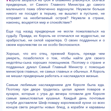
придворные, от Самого Главного Министра до самого
маленького пажа облегченно вздохнули. Неужели больше
никого не посадят в тюрьму, не вышлют в пустыню, не
отправят на необитаемый остров? Неужели в стране,
наконец, воцарятся мир и спокойствие?
Еще год назад придворные не могли пожаловаться на
судьбу. Правда, их Король не отличался ни мудростью, ни
храбростью, ни силой характера. О своих подданных и о
своем королевстве он не особо беспокоился.
Хорошо, что его отец, прежний Король, прежде чем
умереть, позаботился о том, чтобы найти для своего
недотёпы-сына хороших помощников. Поэтому о стране и
подданных думал Самый Главный Министр с помощью
министров главных, не самых главных и обычных. А Король
не мешал придворным работать и наслаждался жизнью.
Самым любимым наслаждением для Короля была еда.
Поэтому при дворе трудилась целая армия поваров и
кухарок, которые с утра до вечера готовили для Короля
самые замысловатые кушанья. Каждый день почтовые
голуби доставляли Шеф-повару королевской кухни со всех
концов света рецепты новых блюд, а корабли и караваны