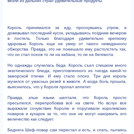
везли из дальних стран удивительные продукты.
Король принимался за еду, проснувшись утром, а
дожевывал последний кусок, укладываясь поздним вечером
в постель. Только благодаря удивительно крепкому
здоровью Король еще не умер от такого невиданного
обжорства. Правда, это не помешало ему растолстеть так,
что он стал похож то ли на кабана, то ли на бегемота.
Но однажды случилась беда. Король съел слишком много
экзотического блюда, приготовленного из гнезда какой-то
заморской птички. И ему стало плохо. Три дня король
мучился от ужасных резей в животе. А когда боль прошла,
выяснилось, что у Короля пропал аппетит.
Правда, злые языки шептали, что Король просто
пресытился, перепробовав всё на свете. Но вслух все
выражали сочувствие Королю и поругивали королевских
поваров и кухарок за то, что они не могут накормить его
величество как следует.
Бедняга Шеф-повар сам перестал и есть, и спать, пытаясь