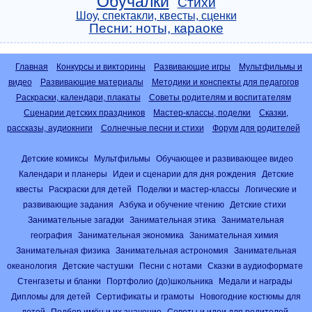
Обучалки
Стихи
Шоу, спектакли, квесты, сценки
Песни: ноты, караоке
Главная
Конкурсы и викторины
Развивающие игры
Мультфильмы и
видео
Развивающие материалы
Методики и конспекты для педагогов
Раскраски, календари, плакаты
Советы родителям и воспитателям
Сценарии детских праздников
Мастер-классы, поделки
Сказки,
рассказы, аудиокниги
Солнечные песни и стихи
Форум для родителей
Детские комиксы
Мультфильмы
Обучающее и развивающее видео
Календари и планеры
Идеи и сценарии для дня рождения
Детские
квесты
Раскраски для детей
Поделки и мастер-классы
Логические и
развивающие задания
Азбука и обучение чтению
Детские стихи
Занимательные загадки
Занимательная этика
Занимательная
география
Занимательная экономика
Занимательная химия
Занимательная физика
Занимательная астрономия
Занимательная
океанология
Детские частушки
Песни с нотами
Сказки в аудиоформате
Стенгазеты и бланки
Портфолио (до)школьника
Медали и награды
Дипломы для детей
Сертификаты и грамоты
Новогодние костюмы для
детей
Подбор имён и их значение
Советы и идеи для родителей