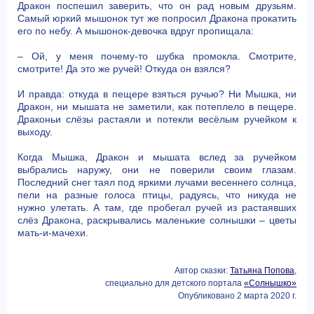
Дракон поспешил заверить, что он рад новым друзьям.
Самый юркий мышонок тут же попросил Дракона прокатить
его по небу. А мышонок-девочка вдруг пропищала:
– Ой, у меня почему-то шубка промокла. Смотрите,
смотрите! Да это же ручей! Откуда он взялся?
И правда: откуда в пещере взяться ручью? Ни Мышка, ни
Дракон, ни мышата не заметили, как потеплело в пещере.
Драконьи слёзы растаяли и потекли весёлым ручейком к
выходу.
Когда Мышка, Дракон и мышата вслед за ручейком
выбрались наружу, они не поверили своим глазам.
Последний снег таял под яркими лучами весеннего солнца,
пели на разные голоса птицы, радуясь, что никуда не
нужно улетать. А там, где пробегал ручей из растаявших
слёз Дракона, раскрывались маленькие солнышки – цветы
мать-и-мачехи.
Автор сказки:
Татьяна Попова
,
специально для детского портала
«Солнышко»
Опубликовано 2 марта 2020 г.