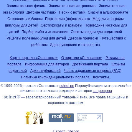
Занимательная физика
Занимательная астрономия
Занимательная
океанология
Детские частушки
Песни с нотами
Сказки в аудиоформате
Стенгазеты и бланки
Портфолио (до)школьника
Медали и награды
Дипломы для детей
Сертификаты и грамоты
Новогодние костюмы для
детей
Подбор имён и их значение
Советы и идеи для родителей
Рецепты полезных блюд для детей
Детские причёски
Путешествия с
ребёнком
Идеи рукоделия и творчества
Карта портала «Солнышко»
О портале «Солнышко»
Реклама на
портале
Информация для авторов
Достижения портала
Отзывы
родителей
Архив публикаций
Часто задаваемые вопросы (FAQ)
Политика конфиденциальности портала
Контакты
© 1999-2026, портал «Солнышко»
solnet.ee
Перепубликация материалов без
письменного согласия редакции и авторов
запрещена
solnet®
— зарегистрированный товарный знак. Все права защищены и
охраняются законом.
Сервер: fiber.ee