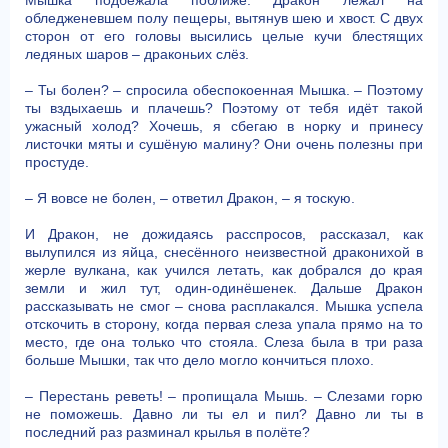
обледженевшем полу пещеры, вытянув шею и хвост. С двух
сторон от его головы высились целые кучи блестящих
ледяных шаров – драконьих слёз.
– Ты болен? – спросила обеспокоенная Мышка. – Поэтому
ты вздыхаешь и плачешь? Поэтому от тебя идёт такой
ужасный холод? Хочешь, я сбегаю в норку и принесу
листочки мяты и сушёную малину? Они очень полезны при
простуде.
– Я вовсе не болен, – ответил Дракон, – я тоскую.
И Дракон, не дожидаясь расспросов, рассказал, как
вылупился из яйца, снесённого неизвестной драконихой в
жерле вулкана, как учился летать, как добрался до края
земли и жил тут, один-одинёшенек. Дальше Дракон
рассказывать не смог – снова расплакался. Мышка успела
отскочить в сторону, когда первая слеза упала прямо на то
место, где она только что стояла. Слеза была в три раза
больше Мышки, так что дело могло кончиться плохо.
– Перестань реветь! – пропищала Мышь. – Слезами горю
не поможешь. Давно ли ты ел и пил? Давно ли ты в
последний раз разминал крылья в полёте?