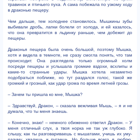
травинок и птичьего пуха. А сама побежала по узкому ходу
в драконью пещеру.
Чем дальше, тем холоднее становилось. Мышкины зубы
выбивали дробь, лапки болели от холода, и ей казалось,
что она превратится в льдинку раньше, чем добежит до
пещеры.
Драконья пещера была очень большой, поэтому Мышка,
хотя и видела в темноте, не сразу смогла понять, что там
происходит. Она разглядела только огромный холм
посреди пещеры и услышала громкие вздохи, всхлипы и
какие-то странные удары. Мышка хотела незаметно
подобраться поближе, но тут раздался голос, такой же
громкий и грозный, как удар грома по время летней грозы.
– Зачем ты пришла ко мне, Мышка?
– Здравствуй, Дракон, – сказала вежливая Мышь, – я и не
думала, что ты меня знаешь.
– Конечно, знаю! – немного обиженно ответил Дракон. – У
меня отличный слух, а твоя норка не так уж глубоко. Я
слышу, как ты разговариваешь с мышатами, учишь их уму-
разуму, хвалишь и ругаешь. Но больше всего я люблю,