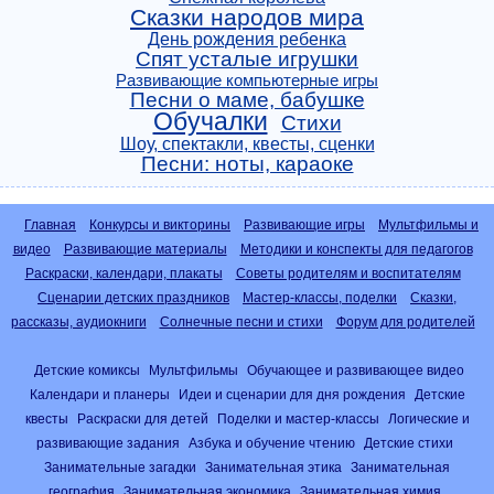
Сказки народов мира
День рождения ребенка
Спят усталые игрушки
Развивающие компьютерные игры
Песни о маме, бабушке
Обучалки
Стихи
Шоу, спектакли, квесты, сценки
Песни: ноты, караоке
Главная
Конкурсы и викторины
Развивающие игры
Мультфильмы и
видео
Развивающие материалы
Методики и конспекты для педагогов
Раскраски, календари, плакаты
Советы родителям и воспитателям
Сценарии детских праздников
Мастер-классы, поделки
Сказки,
рассказы, аудиокниги
Солнечные песни и стихи
Форум для родителей
Детские комиксы
Мультфильмы
Обучающее и развивающее видео
Календари и планеры
Идеи и сценарии для дня рождения
Детские
квесты
Раскраски для детей
Поделки и мастер-классы
Логические и
развивающие задания
Азбука и обучение чтению
Детские стихи
Занимательные загадки
Занимательная этика
Занимательная
география
Занимательная экономика
Занимательная химия