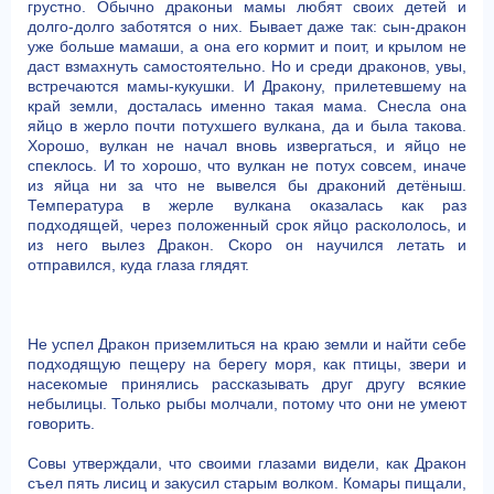
грустно. Обычно драконьи мамы любят своих детей и
долго-долго заботятся о них. Бывает даже так: сын-дракон
уже больше мамаши, а она его кормит и поит, и крылом не
даст взмахнуть самостоятельно. Но и среди драконов, увы,
встречаются мамы-кукушки. И Дракону, прилетевшему на
край земли, досталась именно такая мама. Снесла она
яйцо в жерло почти потухшего вулкана, да и была такова.
Хорошо, вулкан не начал вновь извергаться, и яйцо не
спеклось. И то хорошо, что вулкан не потух совсем, иначе
из яйца ни за что не вывелся бы драконий детёныш.
Температура в жерле вулкана оказалась как раз
подходящей, через положенный срок яйцо раскололось, и
из него вылез Дракон. Скоро он научился летать и
отправился, куда глаза глядят.
Не успел Дракон приземлиться на краю земли и найти себе
подходящую пещеру на берегу моря, как птицы, звери и
насекомые принялись рассказывать друг другу всякие
небылицы. Только рыбы молчали, потому что они не умеют
говорить.
Совы утверждали, что своими глазами видели, как Дракон
съел пять лисиц и закусил старым волком. Комары пищали,