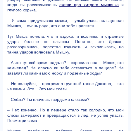
когда ты рассказываешь
сказки про хитрого мышонка
и
глупого хорька.
– Я сама придумываю сказки, – улыбнулась польщенная
Мышка, – очень рада, что они тебе нравятся.
Тут Мышь поняла, что и вздохи, и всхлипы, и странные
удары больше не слышны. Понятно, что Дракон,
разговорившись, перестал вздыхать и всхлипывать, но
тайна ударов волновала Мышку.
– А что тут всё время падало? – спросила она. – Может, это
камнепад? Не опасно ли тебе оставаться в пещере? Не
завалят ли камни мою норку и подземные ходы?
– Не волнуйся, – прогремел грустный голос Дракона, – это
не камни. Это... Это мои слёзы.
– Слёзы? Ты плачешь твердыми слезами?
– Нет, конечно. Но в пещере стало так холодно, что мои
слёзы замерзают и превращаются в лёд, не успев упасть.
Посмотри сама.
Мышка подбежала поближе. Дракон лежал на