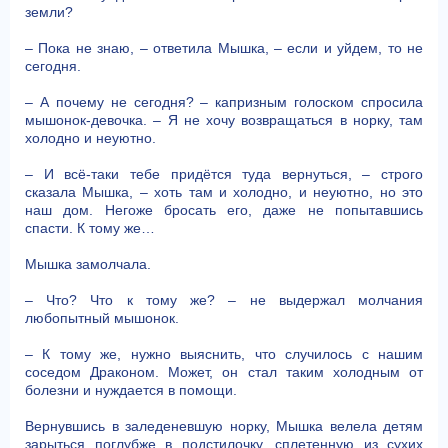
земли?
– Пока не знаю, – ответила Мышка, – если и уйдем, то не
сегодня.
– А почему не сегодня? – капризным голоском спросила
мышонок-девочка. – Я не хочу возвращаться в норку, там
холодно и неуютно.
– И всё-таки тебе придётся туда вернуться, – строго
сказала Мышка, – хоть там и холодно, и неуютно, но это
наш дом. Негоже бросать его, даже не попытавшись
спасти. К тому же…
Мышка замолчала.
– Что? Что к тому же? – не выдержал молчания
любопытный мышонок.
– К тому же, нужно выяснить, что случилось с нашим
соседом Драконом. Может, он стал таким холодным от
болезни и нуждается в помощи.
Вернувшись в заледеневшую норку, Мышка велела детям
зарыться поглубже в подстилочку, сплетенную из сухих