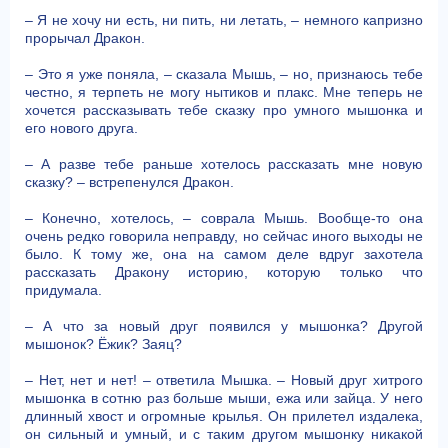
– Я не хочу ни есть, ни пить, ни летать, – немного капризно
прорычал Дракон.
– Это я уже поняла, – сказала Мышь, – но, признаюсь тебе
честно, я терпеть не могу нытиков и плакс. Мне теперь не
хочется рассказывать тебе сказку про умного мышонка и
его нового друга.
– А разве тебе раньше хотелось рассказать мне новую
сказку? – встрепенулся Дракон.
– Конечно, хотелось, – соврала Мышь. Вообще-то она
очень редко говорила неправду, но сейчас иного выходы не
было. К тому же, она на самом деле вдруг захотела
рассказать Дракону историю, которую только что
придумала.
– А что за новый друг появился у мышонка? Другой
мышонок? Ёжик? Заяц?
– Нет, нет и нет! – ответила Мышка. – Новый друг хитрого
мышонка в сотню раз больше мыши, ежа или зайца. У него
длинный хвост и огромные крылья. Он прилетел издалека,
он сильный и умный, и с таким другом мышонку никакой