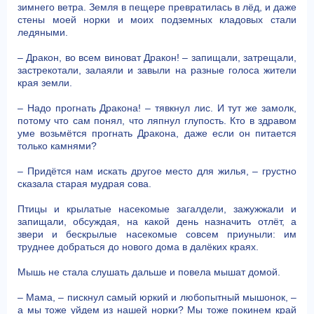
зимнего ветра. Земля в пещере превратилась в лёд, и даже
стены моей норки и моих подземных кладовых стали
ледяными.
– Дракон, во всем виноват Дракон! – запищали, затрещали,
застрекотали, залаяли и завыли на разные голоса жители
края земли.
– Надо прогнать Дракона! – тявкнул лис. И тут же замолк,
потому что сам понял, что ляпнул глупость. Кто в здравом
уме возьмётся прогнать Дракона, даже если он питается
только камнями?
– Придётся нам искать другое место для жилья, – грустно
сказала старая мудрая сова.
Птицы и крылатые насекомые загалдели, зажужжали и
запищали, обсуждая, на какой день назначить отлёт, а
звери и бескрылые насекомые совсем приуныли: им
труднее добраться до нового дома в далёких краях.
Мышь не стала слушать дальше и повела мышат домой.
– Мама, – пискнул самый юркий и любопытный мышонок, –
а мы тоже уйдем из нашей норки? Мы тоже покинем край