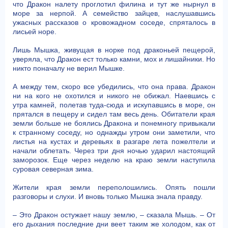
что Дракон налету проглотил филина и тут же нырнул в
море за нерпой. А семейство зайцев, наслушавшись
ужасных рассказов о кровожадном соседе, спряталось в
лисьей норе.
Лишь Мышка, живущая в норке под драконьей пещерой,
уверяла, что Дракон ест только камни, мох и лишайники. Но
никто поначалу не верил Мышке.
А между тем, скоро все убедились, что она права. Дракон
ни на кого не охотился и никого не обижал. Наевшись с
утра камней, полетав туда-сюда и искупавшись в море, он
прятался в пещеру и сидел там весь день. Обитатели края
земли больше не боялись Дракона и понемногу привыкали
к странному соседу, но однажды утром они заметили, что
листья на кустах и деревьях в разгаре лета пожелтели и
начали облетать. Через три дня ночью ударил настоящий
заморозок. Еще через неделю на краю земли наступила
суровая северная зима.
Жители края земли переполошились. Опять пошли
разговоры и слухи. И вновь только Мышка знала правду.
– Это Дракон остужает нашу землю, – сказала Мышь. – От
его дыхания последние дни веет таким же холодом, как от