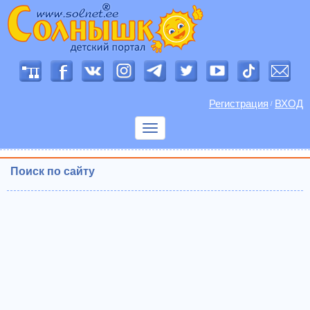
Регистрация
ВХОД
/
Показать
меню
Поиск по сайту