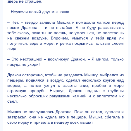
зверь не страшен.
– Неужели новый друг мышонка...
– Нет, – твердо заявила Мышка и помахала лапкой перед
носом Дракона, – и не пытайся. Я не буду рассказывать
тебе сказку, пока ты не поешь, не умоешься, не полетаешь
на свежем воздухе. Впрочем, умыться у тебя вряд ли
получится, ведь и море, и речка покрылись толстым слоем
льда.
– Это нестрашно! – воскликнул Дракон. – Я мигом, только
никуда не уходи!
Дракон осторожно, чтобы не раздавить Мышку, выбрался из
пещеры, поднялся в воздух, сделал несколько кругов над
морем, а потом ухнул с высоты вниз, пробив в море
огромную прорубь. Нырнув, Дракон поднял с глубины
несколько обросших ракушками камней и с аппетитом их
съел.
Мышка не послушалась Дракона. Пока он летал, купался и
завтракал, она не ждала его в пещере. Мышка сбегала в
свою норку и привела в пещеру всех мышат.